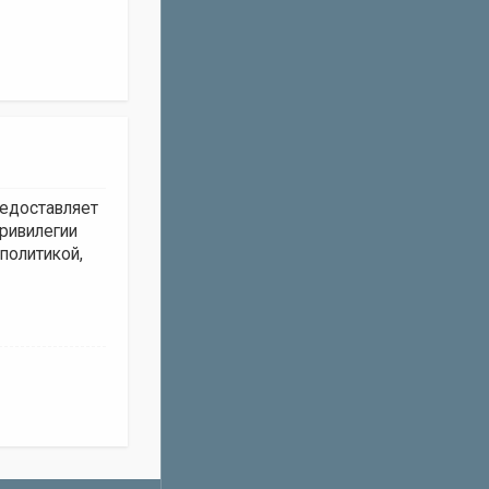
редоставляет
ривилегии
политикой,