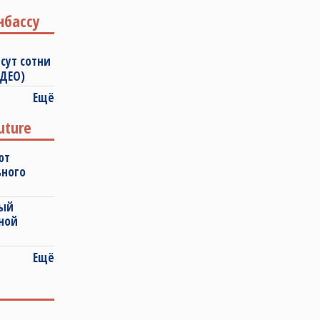
нбассу
сут сотни
ИДЕО)
Ещё
uture
ют
ьного
ный
ной
Ещё