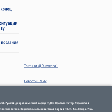
 конец
 ситуации
еву
 послания
Твиты от @Rusvesna1
Новости СМИ2
m), Русский добровольческий корпус (РДК), Правый сектор, Украинская
рузинский легион, Национал-Большевистская партия (НБП), Аль-Каида, УНА-