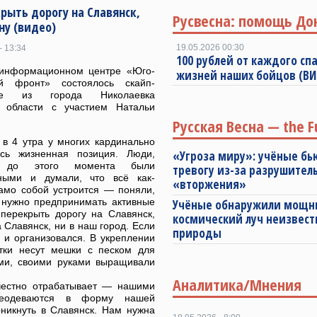
ыть дорогу на Славянск,
Русвесна: помощь До
ну (видео)
19.05.2026 00:30
- 13:34
100 рублей от каждого спа
информационном центре «Юго-
жизней наших бойцов (В
ый фронт» состоялось скайп-
ние из города Николаевка
 области с участием Натальи
Русская Весна — the F
 в 4 утра у многих кардинально
сь жизненная позиция. Люди,
«Угроза миру»: учёные бь
е до этого момента были
тревогу из-за разрушител
ными и думали, что всё как-
«вторжения»
само собой устроится — поняли,
о нужно предпринимать активные
Учёные обнаружили мощ
перекрыть дорогу на Славянск,
космический луч неизвест
 Славянск, ни в наш город. Если
природы
 и организовался. В укреплении
тки несут мешки с песком для
ами, своими руками выращивали
Аналитика/Мнения
 честно отрабатывает — нашими
реодеваются в форму нашей
никнуть в Славянск. Нам нужна