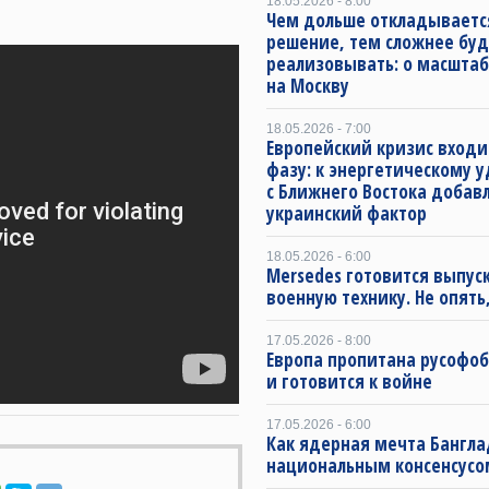
18.05.2026 - 8:00
Чем дольше откладываетс
решение, тем сложнее буд
реализовывать: о масштаб
на Москву
18.05.2026 - 7:00
Европейский кризис входи
фазу: к энергетическому 
с Ближнего Востока добав
украинский фактор
18.05.2026 - 6:00
Mersedes готовится выпус
военную технику. Не опять,
17.05.2026 - 8:00
Европа пропитана русофо
и готовится к войне
17.05.2026 - 6:00
Как ядерная мечта Бангла
национальным консенсусо