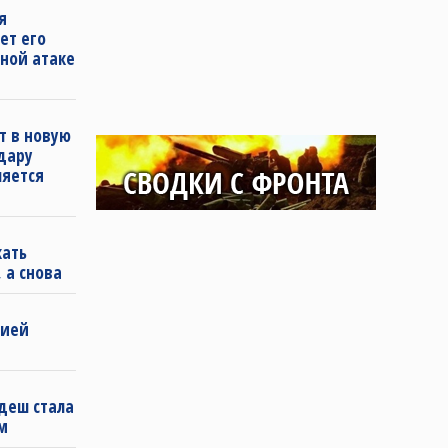
я
ет его
ной атаке
т в новую
удару
ляется
кать
 а снова
бией
деш стала
м