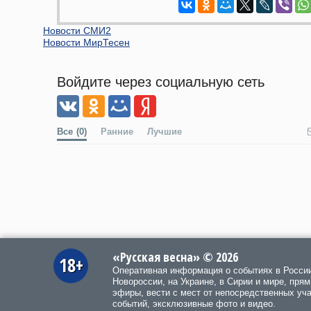
Новости СМИ2
Новости МирТесен
Войдите через социальную сеть
Все
(0)
Ранние
Лучшие
«Русская весна» © 2026
18+
Оперативная информация о событиях в Росси
Новороссии, на Украине, в Сирии и мире, пря
эфиры, вести с мест от непосредственных уч
событий, эксклюзивные фото и видео.