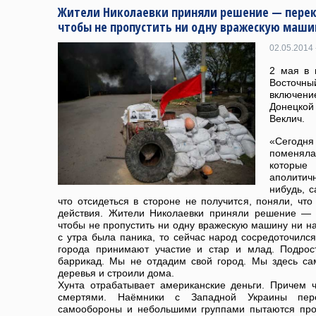
Жители Николаевки приняли решение — перекр
чтобы не пропустить ни одну вражескую маши
02.05.2014 
2 мая в 
Восточн
включе
Донецкой
Веклич.
«Сегодня
поменяла
которы
аполитич
нибудь, 
что отсидеться в стороне не получится, поняли, чт
действия. Жители Николаевки приняли решение — 
чтобы не пропустить ни одну вражескую машину ни на
с утра была паника, то сейчас народ сосредоточился
города принимают участие и стар и млад. Подрос
баррикад. Мы не отдадим свой город. Мы здесь с
деревья и строили дома.
Хунта отрабатывает американские деньги. Причем
смертями. Наёмники с Западной Украины пе
самообороны и небольшими группами пытаются про