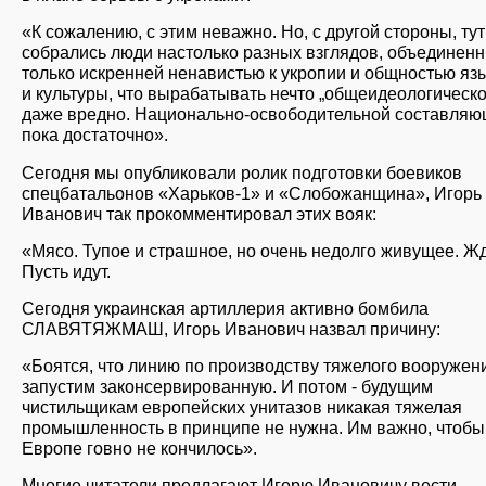
«К сожалению, с этим неважно. Но, с другой стороны, тут
собрались люди настолько разных взглядов, объединен
только искренней ненавистью к укропии и общностью яз
и культуры, что вырабатывать нечто „общеидеологическо
даже вредно. Национально-освободительной составля
пока достаточно».
Сегодня мы опубликовали ролик подготовки боевиков
спецбатальонов «Харьков-1» и «Слобожанщина», Игорь
Иванович так прокомментировал этих вояк:
«Мясо. Тупое и страшное, но очень недолго живущее. Ж
Пусть идут.
Сегодня украинская артиллерия активно бомбила
СЛАВЯТЯЖМАШ, Игорь Иванович назвал причину:
«Боятся, что линию по производству тяжелого вооружен
запустим законсервированную. И потом - будущим
чистильщикам европейских унитазов никакая тяжелая
промышленность в принципе не нужна. Им важно, чтобы
Европе говно не кончилось».
Многие читатели предлагают Игорю Ивановичу вести