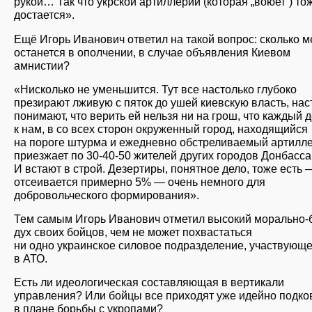
рукой… Так что укрской артиллерии (которая „воюет“) то
достается».
Ещё Игорь Иванович ответил на такой вопрос: сколько 
останется в ополчении, в случае объявления Киевом
амнистии?
«Нисколько не уменьшится. Тут все настолько глубоко
презирают лживую с пяток до ушей киевскую власть, нас
понимают, что верить ей нельзя ни на грош, что каждый 
к нам, в со всех сторон окруженный город, находящийся
на пороге штурма и ежедневно обстреливаемый артилл
приезжает по 30-40-50 жителей других городов Донбасса
И встают в строй. Дезертиры, понятное дело, тоже есть 
отсеивается примерно 5% — очень немного для
добровольческого формирования».
Тем самым Игорь Иванович отметил высокий морально-
дух своих бойцов, чем не может похвастаться
ни одно украинское силовое подразделение, участвующ
в АТО.
Есть ли идеологическая составляющая в вертикали
управления? Или бойцы все приходят уже идейно подк
в плане борьбы с укропами?