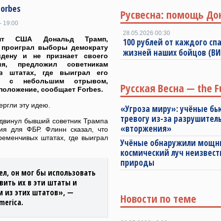
orbes
Русвесна: помощь До
- 19:00
28.05.2026 00:30
ент США Дональд Трамп,
100 рублей от каждого спа
 проиграл выборы демократу
жизней наших бойцов (В
дену и не признает своего
ия, предложил советникам
в штатах, где выиграл его
нт с небольшим отрывом,
Русская Весна — the F
положение, сообщает Forbes.
ргли эту идею.
«Угроза миру»: учёные бь
тревогу из-за разрушител
двинул бывший советник Трампа
«вторжения»
ия для ФБР. Флинн сказал, что
ременчивых штатах, где выиграл
Учёные обнаружили мощ
космический луч неизвест
природы
ел, он мог бы использовать
вить их в эти штаты и
 из этих штатов», —
Новости по теме
merica.