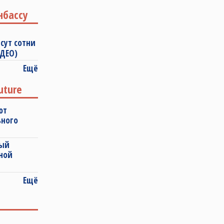
нбассу
сут сотни
ИДЕО)
Ещё
uture
ют
ьного
ный
ной
Ещё