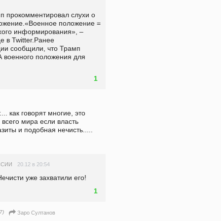
 прокомментировал слухи о 
ложение.«Военное положение = 
ого информирования», – 
 в Twitter.Ранее 
ии сообщили, что Трамп 
 военного положения для 
1
.. как говорят многие, это 
 всего мира если власть 
иты и подобная нечисть..... 
20.12 в 20:54
ССИИ
Нечисти уже захватили его!
1
7)
Заро Султанов