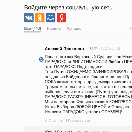
Войдите через социальную сеть
Все
(443)
Ранние
Лучшие
Алексей Прокопов
— (3937)
21.12 в 14:22
После того как Верховный Суд признав Мах
ПАРАДОКС неЛИГИТИМНОСТИ Любого ПРЕ
этот ПАРАДОКС Подтвердили...                                                                                    
То и Путин ОЖИДАЕМО ЗАФИКСИРОВАЛ его в МИРЕ (!)                               
поздравив Байдена с избранием на пост Президента США,              
ПОКА комментаторы про-демократических т
Трампом, в том смысле, что как же он теперь
выборов, если его хозяин (Путин) уже поздр
ПАРАДОКС РАСКРУЧИВАЕТСЯ, ГОТОВЯСЬ ПОЖРАТЬ ЛГБТША!))) 
Мяч на стороне Фашингтонского КОНГРЕССА.
Итоги Выборов ЛЮБОЙ ЦЕНОЙ и Опаздают.                                                        
Им всем ПАРАДОКС устроит ОПАЗДЕЦ! 
#
!
Ответить
Пожаловаться
Юрий Слыжов