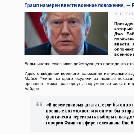
Трамп намерен ввести военное положение, — F
20.12.2020 
Презид
который
Джо Бай
поражен
ввести 
оппоне
военное 
Большинство союзников действующего президента отве
Идею о введении военного положения изначально вы
Майкл Флинн, которого осудили за ложные показан
президент может развернуть вооруженные силы в пе
Байден.
«В переменчивых штатах, если бы он хот
военные возможности и он мог бы отпра
фактически переиграть выборы в каждом
говорил Флинн в эфире телеканала One A