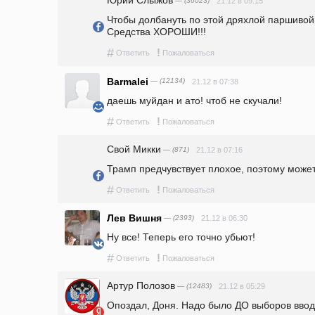
— (36023)
21.12 в 09:15
Чтобы долбануть по этой дряхлой паршивой
Средства ХОРОШИ!!!
#
!
Ответить
Пожаловаться
Barmalei
— (12134)
21.12 в 07:38
даешь муйдан и ато! чтоб не скучали!
#
!
Ответить
Пожаловаться
Свой Микки
— (871)
21.12 в 07:16
Трамп предчувствует плохое, поэтому може
#
!
Ответить
Пожаловаться
Лев Вишня
— (2393)
21.12 в 06:30
Ну все! Теперь его точно убьют! 
#
!
Ответить
Пожаловаться
Артур Полозов
— (12483)
21.12 в 05:29
Опоздал, Доня. Надо было ДО выборов вводи