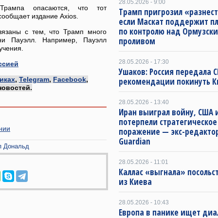
28.05.2026 - 9:00
 Трампа опасаются, что тот
Трамп пригрозил «разнес
сообщает издание Axios.
если Маскат поддержит п
по контролю над Ормузск
вязаны с тем, что Трамп много
проливом
и Пауэлл. Например, Пауэлл
учения.
28.05.2026 - 17:30
ссией
Ушаков: Россия передала 
иках
,
Telegram
,
Facebook
,
рекомендации покинуть К
новостей.
28.05.2026 - 13:40
Иран выиграл войну, США 
потерпели стратегическое
нии
поражение — экс-редакто
Guardian
п Дональд
28.05.2026 - 11:01
Каллас «выгнала» посольс
из Киева
28.05.2026 - 10:43
Европа в панике ищет диа