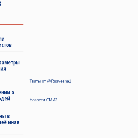
g
ли
истов
араметры
ния
Твиты от @Rusvesna1
ении о
юдей
Новости СМИ2
ны в
неё иная