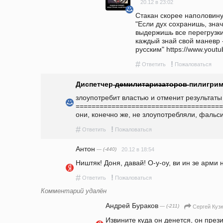
20.12 в 23:02
Стакан скорее наполовину полон, чем пуст (с)                            
"Если дух сохранишь, знач
выдержишь все перегрузки.
каждый знай свой маневр -
русским" https://www.yout
#
!
Ответить
Пожаловаться
Диспетчер ̶д̶е̶м̶и̶л̶и̶т̶а̶р̶и̶з̶а̶т̶о̶р̶о̶в̶ пилигр
злоупотребит властью и отменит результаты 
=====================================
они, конечно же, не злоупотребляли, фальс
#
!
Ответить
Пожаловаться
Антон
— (-440)
20.12 в 18:54
Ништяк! Доня, давай! О-у-оу, ви ин зе арми 
#
!
Ответить
Пожаловаться
Комментарий удалён
Андрей Бураков
— (-211)
Сергей Куз
Извините куда он денется, он прези