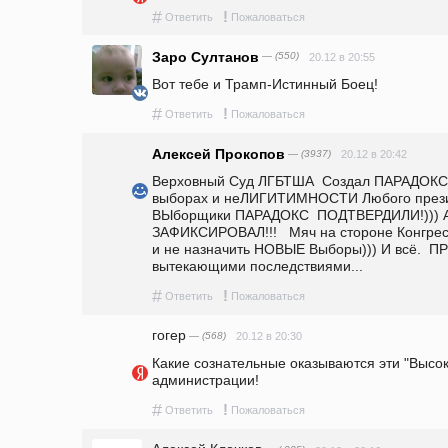
#
!
Ответить
Пожаловаться
Заро Султанов
— (550)
20.12 в 20:55
Вот тебе и Трамп-Истинный Боец!
#
!
Ответить
Пожаловаться
Алексей Прокопов
— (3937)
20.12 в 20:42
Верховный Суд ЛГБТША  Создал ПАРАДОКС: 
выборах и неЛИГИТИМНОСТИ Любого презид
ВЫборщики ПАРАДОКС  ПОДТВЕРДИЛИ!))) А П
ЗАФИКСИРОВАЛ!!!   Мяч на стороне Конгре
и не назначить НОВЫЕ Выборы))) И всё.  П
вытекающими последствиями...  
#
!
Ответить
Пожаловаться
гогер
— (568)
20.12 в 20:30
Какие сознательные оказываются эти "Высо
администрации!
#
!
Ответить
Пожаловаться