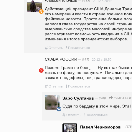
Алексей Клочков
— (-235)
20.12 в 20:16
Действующий президент США Дональд Трамп
его намерении ввести в стране военное по
фейковые новости. Просто еще больше плох
написал глава государства на своей странице
американские средства массовой информац
рассматривает возможность введения в США
изменения итогов президентских выборов.
#
!
Ответить
Пожаловаться
СЛАВА РОССИИ
— (185)
20.12 в 19:50
Похоже Трамп не боец, .... Ну вот так бывает..
жизнь по факту, по поступкам. Печально для
захватят педофилы, геи, трансгендеры, параз
#
!
Ответить
Пожаловаться
Заро Султанов
— (550)
СЛАВА РО
Судя по бардаку в этом мире, Эти 
#
!
Ответить
Пожаловаться
Павел Черноморов
— (478