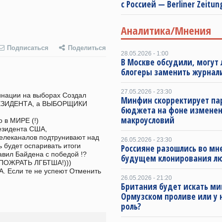
с Россией — Berliner Zeitun
Аналитика/Мнения
Подписаться
Поделиться
28.05.2026 - 1:00
В Москве обсудили, могут 
блогеры заменить журнал
27.05.2026 - 23:30
инации на выборах Создал 
Минфин скорректирует п
ЗИДЕНТА, а ВЫБОРЩИКИ 
бюджета на фоне измене
макроусловий
                     
                      
елеканалов подтрунивают над 
26.05.2026 - 23:30
 будет оспаривать итоги 
Россияне разошлись во мн
авил Байдена с победой !?
будущем клонирования л
                          
 Если те не успеют Отменить 
26.05.2026 - 21:20
Британия будет искать ми
Ормузском проливе или у 
роль?