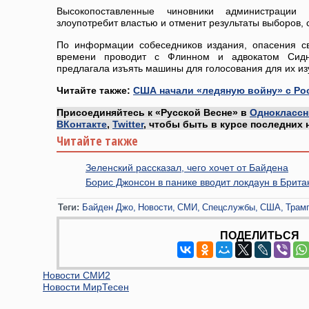
Высокопоставленные чиновники администрации
злоупотребит властью и отменит результаты выборов, 
По информации собеседников издания, опасения с
времени проводит с Флинном и адвокатом Сидн
предлагала изъять машины для голосования для их из
Читайте также:
США начали «ледяную войну» с Ро
Присоединяйтесь к «Русской Весне» в
Одноклассн
ВКонтакте
,
Twitter
, чтобы быть в курсе последних 
Читайте также
Зеленский рассказал, чего хочет от Байдена
Борис Джонсон в панике вводит локдаун в Брита
Теги:
Байден Джо
Новости
СМИ
Спецслужбы
США
Трам
ПОДЕЛИТЬСЯ
Новости СМИ2
Новости МирТесен