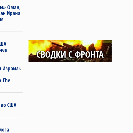
ти» Оман,
лан Ирана
им
США
иев
и Израиль
р The
тво США
лога