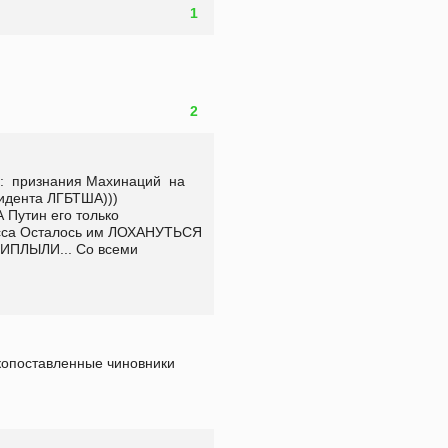
1
2
 признания Махинаций  на 
ента ЛГБТША)))  
утин его только 
сса Осталось им ЛОХАНУТЬСЯ 
РИПЛЫЛИ... Со всеми 
копоставленные чиновники 