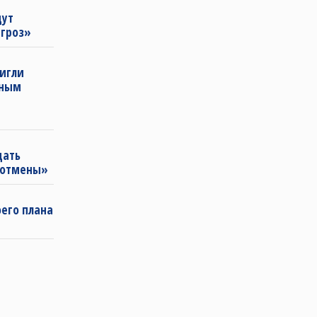
щут
угроз»
тигли
нным
щать
«отмены»
оего плана