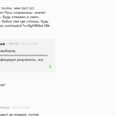
                                                      
ит Русь сохранишь- значит 
 Будь отважен и смел, 
 бейся там где стоишь, будь 
ube.com/watch?v=8gHfMbd-Nfk  
имов
— (49174)
20.12 в 19:09
выборов, 
======================= 
ифицируя результаты, ага
2
нау!
21.12 в 15:10
юбердин
дент до января, потом 