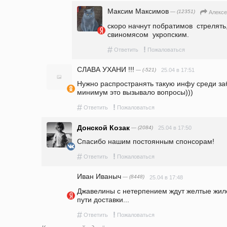
Максим Максимов
— (12351)
Алексе
скоро начнут побратимов  стрелять,
свиномясом  укропским.
#
!
Ответить
Пожаловаться
СЛАВА УХАНИ !!!
— (-521)
25.04 в 17:51
Нужно распространять такую инфу среди заб
минимум это вызывало вопросы)))
#
!
Ответить
Пожаловаться
Донской Козак
— (2084)
25.04 в 17:50
Спасибо нашим постоянным спонсорам!
#
!
Ответить
Пожаловаться
Иван Иваныч
— (8448)
25.04 в 17:48
Джавелины с нетерпением ждут желтые жиле
пути доставки...
#
!
Ответить
Пожаловаться