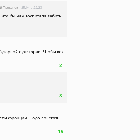
25.04 в 22:23
й Прокопов
 что бы нам госпиталя забить 
угорной аудитории. Чтобы как 
2
3
ты франции. Надо поискать 
15