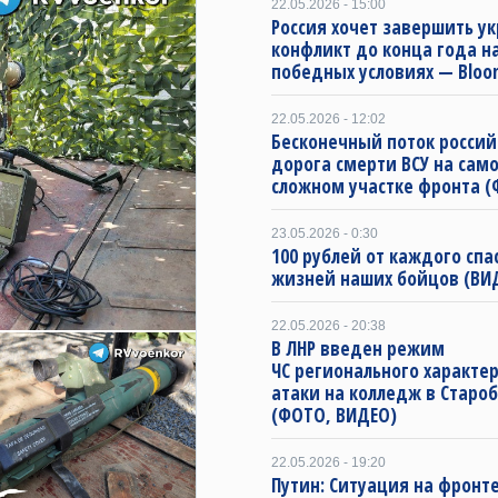
22.05.2026 - 15:00
Россия хочет завершить у
конфликт до конца года н
победных условиях — Bloo
22.05.2026 - 12:02
Бесконечный поток российс
дорога смерти ВСУ на сам
сложном участке фронта 
23.05.2026 - 0:30
100 рублей от каждого спа
жизней наших бойцов (ВИ
22.05.2026 - 20:38
В ЛНР введен режим
ЧС регионального характер
атаки на колледж в Старо
(ФОТО, ВИДЕО)
22.05.2026 - 19:20
Путин: Ситуация на фронте