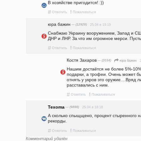
В хозяйстве пригодится! :))
#
!
Ответить
Пожаловаться
юра бажин
— (12928)
25.04 в 19:19
Снабжаю Украину вооружением, Запад и СШ
ДНР и ЛНР. За что им огромное мерси. Пуст
#
!
Ответить
Пожаловаться
Костя Захаров
— (2034)
юра бажин
Нашим достаётся не более 5%-10%,
подарки, а трофеи. Очень может быт
отнять у укров это оружие....Вряд л
расставались с ним. 
#
!
Ответить
Пожаловаться
Texoma
— (9898)
25.04 в 18:18
А сколько спыщщено, процент стыренного н
рекорды.
#
!
Ответить
Пожаловаться
Комментарий удалён