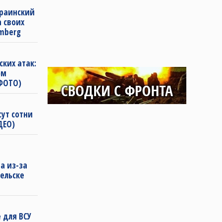
краинский
а своих
mberg
ких атак:
ом
(ФОТО)
сут сотни
ДЕО)
а из-за
бельске
 для ВСУ