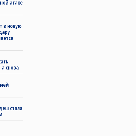
ной атаке
т в новую
удару
ляется
кать
 а снова
бией
деш стала
м