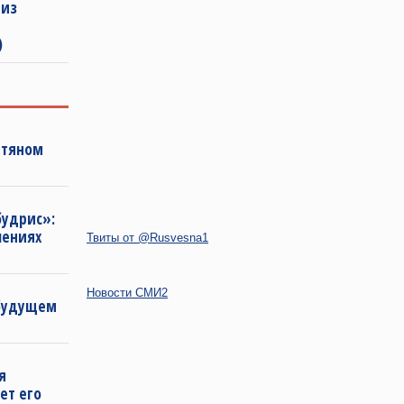
 из
)
фтяном
будрис»:
лениях
Твиты от @Rusvesna1
Новости СМИ2
 будущем
я
ет его