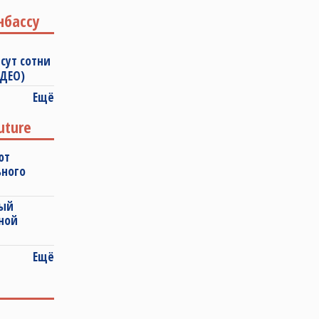
нбассу
сут сотни
ИДЕО)
Ещё
uture
ют
ьного
ный
ной
Ещё