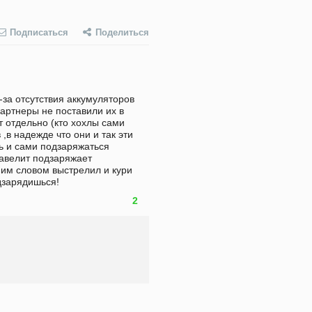
Подписаться
Поделиться
-за отсутствия аккумуляторов 
артнеры не поставили их в 
т отдельно (кто хохлы сами 
,в надежде что они и так эти 
 и сами подзаряжаться  
авелит подзаряжает 
им словом выстрелил и кури 
одзарядишься!
2