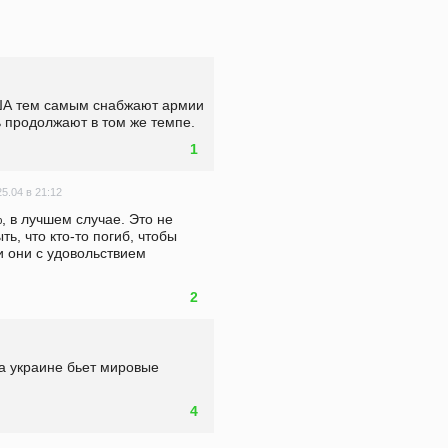
А тем самым снабжают армии 
ь продолжают в том же темпе.
1
25.04 в 21:12
 в лучшем случае. Это не 
ь, что кто-то погиб, чтобы 
и они с удовольствием 
2
а украине бьет мировые 
4