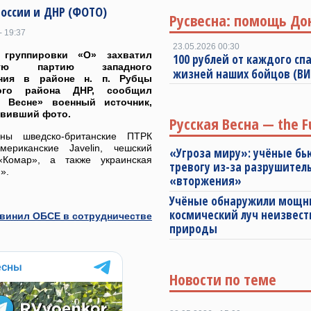
России и ДНР (ФОТО)
Русвесна: помощь До
- 19:37
23.05.2026 00:30
 группировки «О» захватил
100 рублей от каждого спа
ную партию западного
жизней наших бойцов (В
ния в районе н. п. Рубцы
кого района ДНР, сообщил
й Весне» военный источник,
авивший фото.
Русская Весна — the F
ены шведско-британские ПТРК
ериканские Javelin, чешский
«Угроза миру»: учёные бь
«Комар», а также украинская
тревогу из-за разрушител
».
«вторжения»
Учёные обнаружили мощ
космический луч неизвест
винил ОБСЕ в сотрудничестве
природы
Новости по теме