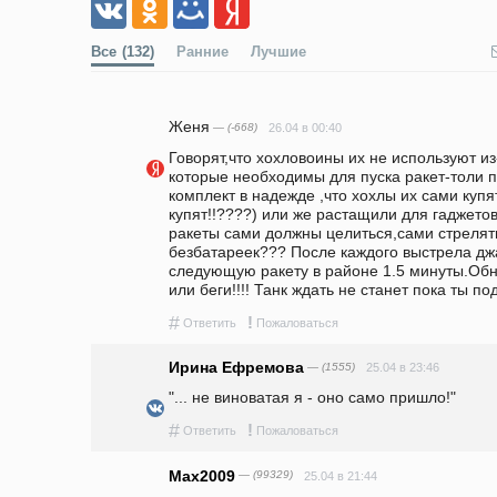
Все
(132)
Ранние
Лучшие
Женя
— (-668)
26.04 в 00:40
Говорят,что хохловоины их не используют из
которые необходимы для пуска ракет-толи п
комплект в надежде ,что хохлы их сами купя
купят!!????) или же растащили для гаджетов 
ракеты сами должны целиться,сами стрелять
безбатареек??? После каждого выстрела дж
следующую ракету в районе 1.5 минуты.Обн
или беги!!!! Танк ждать не станет пока ты п
#
!
Ответить
Пожаловаться
Ирина Ефремова
— (1555)
25.04 в 23:46
"... не виноватая я - оно само пришло!"
#
!
Ответить
Пожаловаться
Max2009
— (99329)
25.04 в 21:44