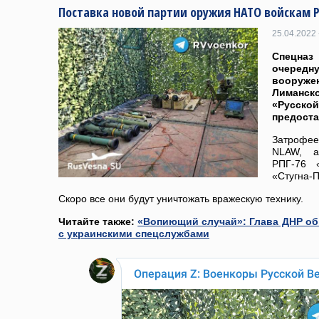
Поставка новой партии оружия НАТО войскам 
25.04.2022 
Спецназ
очеред
вооруже
Лиманс
«Русско
предост
Затрофе
NLAW, ам
РПГ-76 
«Стугна-П
Скоро все они будут уничтожать вражескую технику.
Читайте также:
«Вопиющий случай»: Глава ДНР об
с украинскими спецслужбами