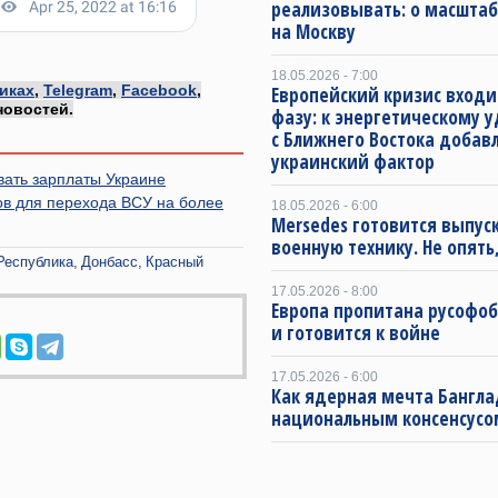
реализовывать: о масштаб
на Москву
18.05.2026 - 7:00
иках
,
Telegram
,
Facebook
,
Европейский кризис входи
новостей.
фазу: к энергетическому 
с Ближнего Востока добав
украинский фактор
вать зарплаты Украине
в для перехода ВСУ на более
18.05.2026 - 6:00
Mersedes готовится выпус
военную технику. Не опять,
Республика
Донбасс
Красный
17.05.2026 - 8:00
Европа пропитана русофо
и готовится к войне
17.05.2026 - 6:00
Как ядерная мечта Бангла
национальным консенсусо