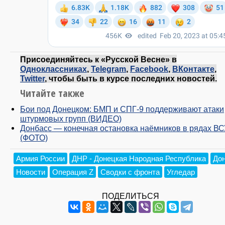
Присоединяйтесь к «Русской Весне» в
Одноклассниках
,
Telegram
,
Facebook
,
ВКонтакте
,
Twitter
, чтобы быть в курсе последних новостей.
Читайте также
Бои под Донецком: БМП и СПГ-9 поддерживают атаки
штурмовых групп (ВИДЕО)
Донбасс — конечная остановка наёмников в рядах ВС
(ФОТО)
Армия России
ДНР - Донецкая Народная Республика
До
Новости
Операция Z
Сводки с фронта
Угледар
ПОДЕЛИТЬСЯ