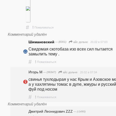
#
!
Пожаловаться
Комментарий удалён
Шимановский
— (8301)
20.02 в 07:03
айс дольче
Свидомая скотобаза изо всех сил пытается 
замылить тему .
#
!
Пожаловаться
Игорь М
— (36347)
20.02 в 07:04
айс дольче
свинья тухлодырая у нас Крым и Азовское мо
а у хахлятины томас в дупе, жмуры и русский
фуй под носом
#
!
Пожаловаться
Комментарий удалён
Дмитрий Леонидович ZZZ
— (-1490)