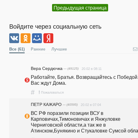
Предыдущая страница
Войдите через социальную сеть
Все
(61)
Ранние
Лучшие
Вера Сердючка
— (49125)
20.02 в 08:11
Работайте, Братья. Возвращайтесь с Победой.
Вас ждут Дома.
#
!
Пожаловаться
ПЕТР КАЖАРО
— (40595)
20.02 в 07:04
ВС РФ поразили позиции ВСУ в 
Карповичах,Тимоновичах и Янжуловке 
Черниговской области,а так же в 
Атинском,Бунякино и Стукаловке Сумсой обла