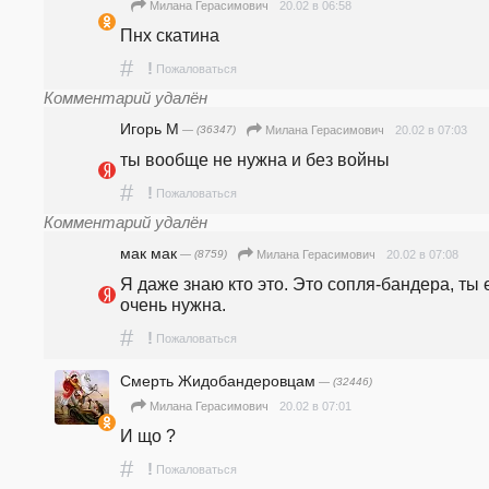
20.02 в 06:58
Милана Герасимович
Пнх скатина
#
!
Пожаловаться
Комментарий удалён
Игорь М
— (36347)
20.02 в 07:03
Милана Герасимович
ты вообще не нужна и без войны 
#
!
Пожаловаться
Комментарий удалён
мак мак
— (8759)
20.02 в 07:08
Милана Герасимович
Я даже знаю кто это. Это сопля-бандера, ты е
очень нужна.
#
!
Пожаловаться
Смерть Жидобандеровцам
— (32446)
20.02 в 07:01
Милана Герасимович
И що ?
#
!
Пожаловаться