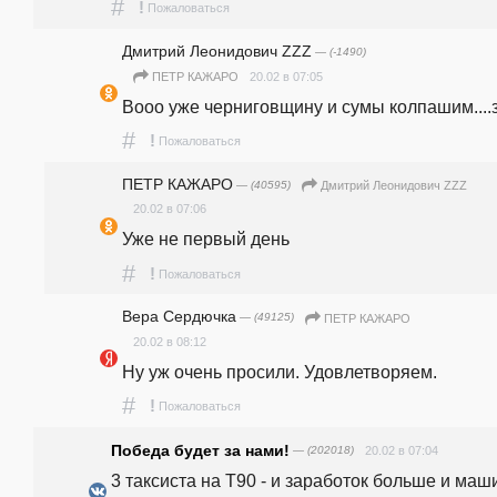
#
!
Пожаловаться
Дмитрий Леонидович ZZZ
— (-1490)
20.02 в 07:05
ПЕТР КАЖАРО
Вооо уже черниговщину и сумы колпашим....з
#
!
Пожаловаться
ПЕТР КАЖАРО
— (40595)
Дмитрий Леонидович ZZZ
20.02 в 07:06
Уже не первый день
#
!
Пожаловаться
Вера Сердючка
— (49125)
ПЕТР КАЖАРО
20.02 в 08:12
Ну уж очень просили. Удовлетворяем.
#
!
Пожаловаться
Победа будет за нами!
— (202018)
20.02 в 07:04
3 таксиста на Т90 - и заработок больше и маши