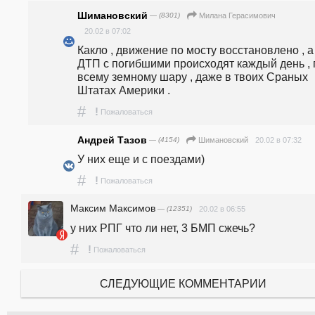
Шимановский
— (8301)
Милана Герасимович
20.02 в 07:02
Какло , движение по мосту восстановлено , а  
ДТП с погибшими происходят каждый день , п
всему земному шару , даже в твоих Сраных 
Штатах Америки .
#
!
Пожаловаться
Андрей Тазов
— (4154)
20.02 в 07:32
Шимановский
У них еще и с поездами)
#
!
Пожаловаться
Максим Максимов
— (12351)
20.02 в 06:55
у них РПГ что ли нет, 3 БМП сжечь?
#
!
Пожаловаться
СЛЕДУЮЩИЕ КОММЕНТАРИИ