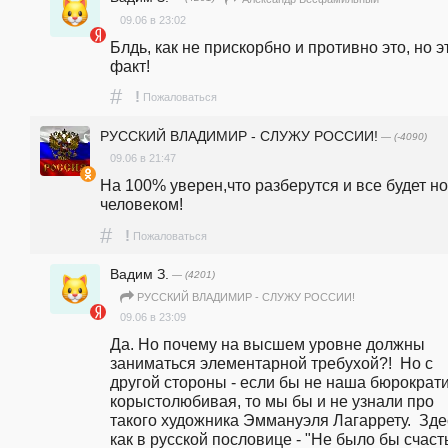
09.06 в 23:02
Блдь, как не прискорбно и противно это, но это
факт! 
#
!
Пожаловаться
РУССКИЙ ВЛАДИМИР - СЛУЖУ РОССИИ!
— (-4090)
09.06 в 21:47
На 100% уверен,что разберутся и все будет но
человеком!
#
!
Пожаловаться
Вадим З.
— (4201)
РУССКИЙ ВЛАДИМИР - СЛУЖУ РОССИИ!
09.06 в 23:09
Да. Но почему на высшем уровне должны 
заниматься элементарной требухой?!  Но с 
другой стороны - если бы не наша бюрократи
корыстолюбивая, то мы бы и не узнали про 
такого художника Эммануэля Лагаррету.  Здес
как в русской пословице - "Не было бы счасть