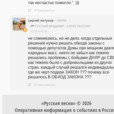
так несчастье помогло."  )))
#
!
Пожаловаться
сергей петухов
— (30005)
РУССКИЙ ВЛАДИМИР - СЛУЖУ РОССИИ!
10.06 в 02:51
не сомневаюсь. но не дело. когда отдельные 
решения нужно решать обходя законы с 
помощью депутатов Думы при мощном давле
народных масс. никто не забыл как тяжело 
решались проблемы с бойцами ДНЛР до СВО
как тяжело было с добровольцами из других 
стран. каждый случай решался индивидуально
где же черт подери ЗАКОН ??? почему все 
решалось В ОБХОД ЗАКОНА ???
#
!
Пожаловаться
«Русская весна» © 2026
Оперативная информация о событиях в Росси