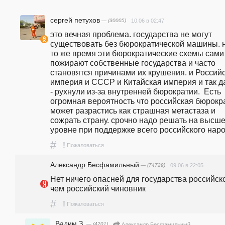
сергей петухов
— (30005)
10.06 в 02:47
это вечная проблема. государства не могут 
существовать без бюрократической машины. н
то же время эти бюрократические схемы сами 
пожирают собственные государства и часто 
становятся причинами их крушения. и Российс
империя и СССР и Китайская империя и так да
- рухнули из-за внутренней бюрократии.  Есть 
огромная вероятность что российская бюрокра
может разрастись как страшная метастаза и 
сожрать страну. срочно надо решать на высше
уровне при поддержке всего российского наро
#
!
Пожаловаться
Александр Бесфамильный
— (74729)
09.06 в 22:05
Нет ничего опасней для государства российског
чем российский чиновник
#
!
Пожаловаться
Вадим З.
— (4201)
Александр Бесфамильный