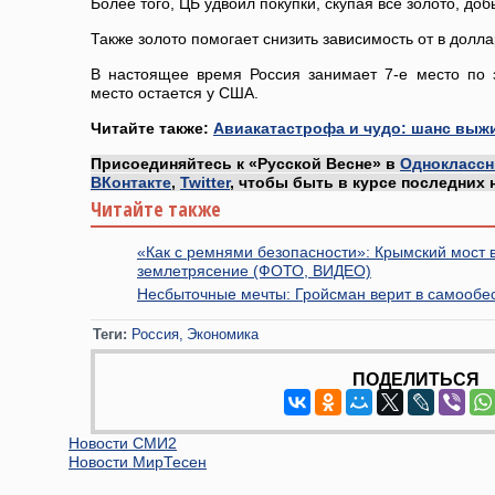
Более того, ЦБ удвоил покупки, скупая все золото, до
Также золото помогает снизить зависимость от в долла
В настоящее время Россия занимает 7-е место по 
место остается у США.
Читайте также:
Авиакатастрофа и чудо: шанс выж
Присоединяйтесь к «Русской Весне» в
Одноклассн
ВКонтакте
,
Twitter
, чтобы быть в курсе последних 
Читайте также
«Как с ремнями безопасности»: Крымский мост 
землетрясение (ФОТО, ВИДЕО)
Несбыточные мечты: Гройсман верит в самообе
Теги:
Россия
Экономика
ПОДЕЛИТЬСЯ
Новости СМИ2
Новости МирТесен