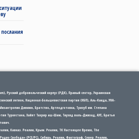
 ситуации
еву
 послания
m), Русский добровольческий корпус (РДК), Правый сектор, Украинская
рузинский легион, Национал-Большевистская партия (НБП), Аль-Каида, УНА-
Мизантропик Дивижн, Братство, Артподготовка, Тризуб им. Степана
партия Туркестана, Хайят Тахрир аш-Шам, Таухид валь-Джихад, АУЕ, Братья
тович.
еалии, Кавказ. Реалии, Крым. Реалии, ТК Настоящее Время, The
а/Радио Свобода» (PCE/PC), Сибирь. Реалии, Фактограф, Север. Реалии,