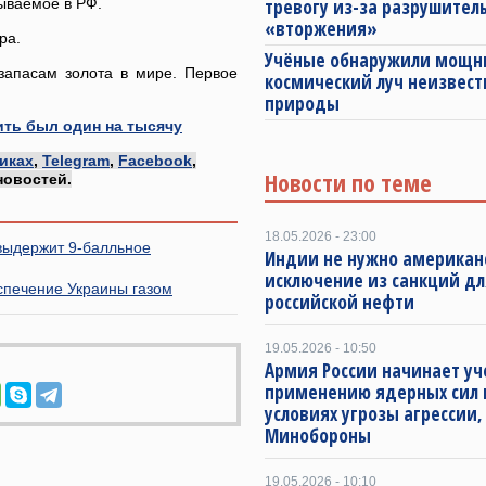
бываемое в РФ.
тревогу из-за разрушител
«вторжения»
ра.
Учёные обнаружили мощ
запасам золота в мире. Первое
космический луч неизвест
природы
ить был один на тысячу
иках
,
Telegram
,
Facebook
,
Новости по теме
новостей.
18.05.2026 - 23:00
выдержит 9-балльное
Индии не нужно американ
исключение из санкций дл
спечение Украины газом
российской нефти
19.05.2026 - 10:50
Армия России начинает уч
применению ядерных сил 
условиях угрозы агрессии,
Минобороны
19.05.2026 - 10:10