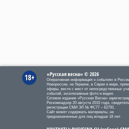
«Русская весна» © 2026
18+
Оперативная информация о событиях в Росси
Новороссии, на Украине, в Сирии и мире, пря
эфиры, вести с мест от непосредственных уч
событий, эксклюзивные фото и видео.
Сетевое издание «Русская Весна»
зарегистри
Роскомнадзор 20 августа 2015 года, свидетел
регистрации СМИ ЭЛ № ФС77 – 62791.
Сайт может содержать материалы, не
предназначенные для лиц младше 18 лет.