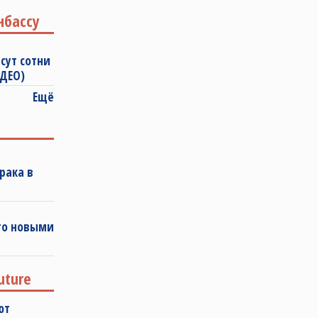
нбассу
сут сотни
ИДЕО)
Ещё
рака в
го новыми
uture
ют