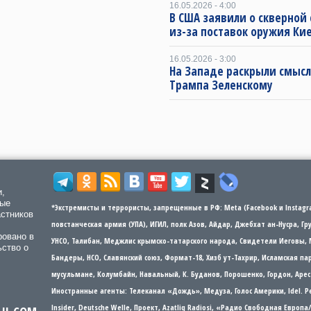
16.05.2026 - 4:00
В США заявили о скверной
из-за поставок оружия Ки
16.05.2026 - 3:00
На Западе раскрыли смысл
Трампа Зеленскому
и,
мые
*Экстремисты и террористы, запрещенные в РФ: Meta (Facebook и Instagra
астников
повстанческая армия (УПА), ИГИЛ, полк Азов, Айдар, Джебхат ан-Нусра, Г
ровано в
УНСО, Талибан, Меджлис крымско-татарского народа, Свидетели Иеговы, 
ьство о
Бандеры​​, НСО, Славянский союз, Формат-18, Хизб ут-Тахрир, Исламская 
мусульмане, Колумбайн, Навальный, К. Буданов, Порошенко, Гордон, Арес
Иностранные агенты: Телеканал «Дождь», Медуза, Голос Америки, Idel. Р
Insider, Deutsche Welle, Проект, Azatliq Radiosi, «Радио Свободная Европ