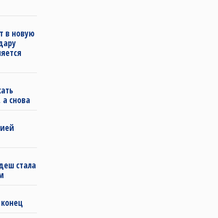
т в новую
удару
ляется
кать
 а снова
бией
деш стала
м
 конец