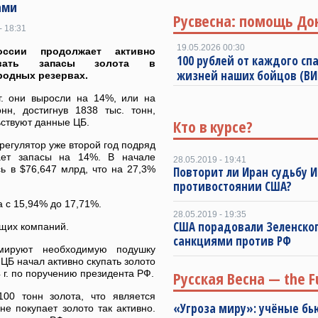
ами
Русвесна: помощь До
- 18:31
19.05.2026 00:30
оссии продолжает активно
100 рублей от каждого спа
ивать запасы золота в
жизней наших бойцов (В
родных резервах.
г. они выросли на 14%, или на
онн, достигнув 1838 тыс. тонн,
Кто в курсе?
ьствуют данные ЦБ.
регулятор уже второй год подряд
ает запасы на 14%. В начале
28.05.2019 - 19:41
ь в $76,647 млрд, что на 27,3%
Повторит ли Иран судьбу И
противостоянии США?
 с 15,94% до 17,71%.
28.05.2019 - 19:35
США порадовали Зеленско
ющих компаний.
санкциями против РФ
мируют необходимую подушку
ЦБ начал активно скупать золото
 г. по поручению президента РФ.
Русская Весна — the F
00 тонн золота, что является
«Угроза миру»: учёные бь
е покупает золото так активно.