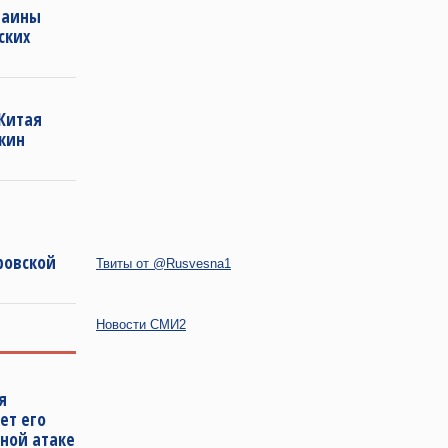
раины
ских
 Китая
кин
ровской
Твиты от @Rusvesna1
Новости СМИ2
я
ет его
ной атаке