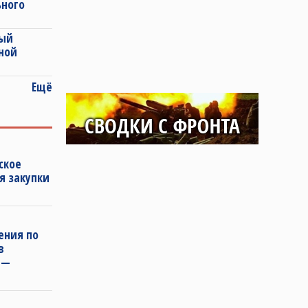
ьного
ный
ной
Ещё
ское
я закупки
ения по
в
 —