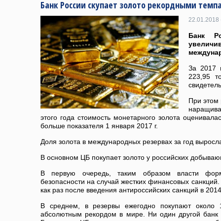
Банк России скупает золото рекордными темп
22.01.2018 
Банк Р
увелич
междуна
За 2017 
223,95 т
свидетел
При этом 
наращив
этого года стоимость монетарного золота оценивалас
больше показателя 1 января 2017 г.
Доля золота в международных резервах за год выросла
В основном ЦБ покупает золото у российских добыва
В первую очередь, таким образом власти фор
безопасности на случай жестких финансовых санкций. 
как раз после введения антироссийских санкций в 2014
В среднем, в резервы ежегодно покупают около 1
абсолютным рекордом в мире. Ни один другой банк н