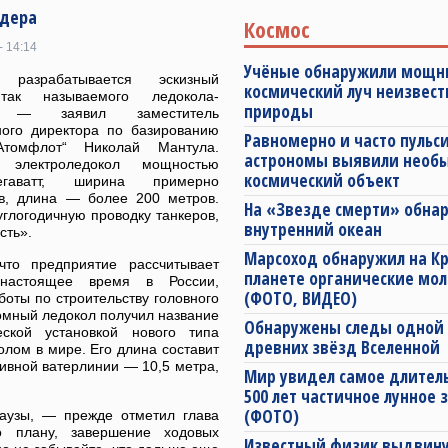
идера
Космос
- 14:14
Учёные обнаружили мощ
 разрабатывается эскизный
космический луч неизвест
так называемого ледокола-
природы
, — заявил заместитель
ного директора по базированию
Равномерно и часто пуль
томфлот“ Николай Мантула.
астрономы выявили необ
электроледокол мощностью
космический объект
гаватт, ширина примерно
в, длина — более 200 метров.
На «Звезде смерти» обна
углогодичную проводку танкеров,
внутренний океан
сть».
Марсоход обнаружил на К
то предприятие рассчитывает
планете органические мо
 настоящее время в России,
(ФОТО, ВИДЕО)
оты по строительству головного
омный ледокол получил название
Обнаружены следы одной 
еской установкой нового типа
древних звёзд Вселенной
ом в мире. Его длина составит
тивной ватерлинии — 10,5 метра,
Мир увидел самое длитель
500 лет частичное лунное
(ФОТО)
аузы, — прежде отметил глава
 плану, завершение ходовых
Известный физик выдвин