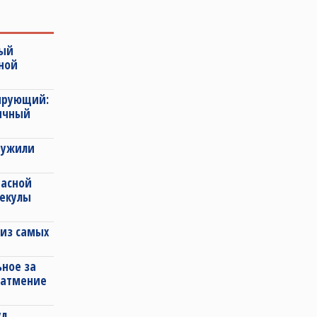
ный
ной
сирующий:
ычный
ружили
расной
лекулы
из самых
ное за
 затмение
ул