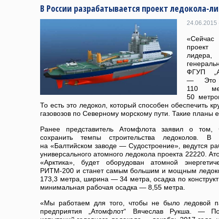
В России разрабатывается проект ледокола-л
24.06.2015 
«Сейчас
проект 
лидера
генераль
ФГУП „А
— Это 
110 ме
50 метро
То есть это ледокол, который способен обеспечить кр
газовозов по Северному морскому пути. Такие планы е
Ранее представитель Атомфлота заявил о том, ч
сохранить темпы строительства ледоколов. В
на «Балтийском заводе — Судостроение», ведутся раб
универсального атомного ледокола проекта 22220. Ат
«Арктика», будет оборудован атомной энергетич
РИТМ-200 и станет самым большим и мощным ледокол
173,3 метра, ширина — 34 метра, осадка по конструк
минимальная рабочая осадка — 8,55 метра.
«Мы работаем для того, чтобы не было ледовой п
предприятия „Атомфлот“ Вячеслав Рукша. — По