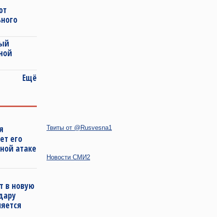
ют
ьного
ный
ной
Ещё
я
Твиты от @Rusvesna1
ет его
ной атаке
Новости СМИ2
т в новую
удару
ляется