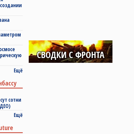
 создании
вана
диаметром
космосе
ерическую
Ещё
нбассу
сут сотни
ИДЕО)
Ещё
uture