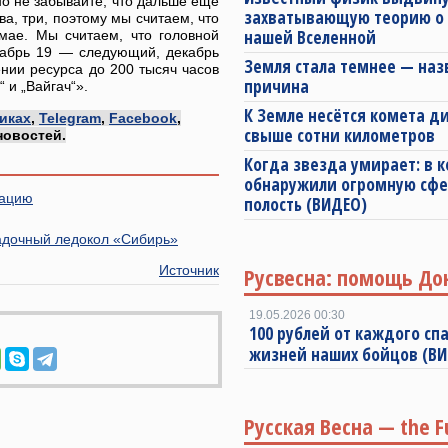
но не забывайте, что дальше еще
захватывающую теорию о
а, три, поэтому мы считаем, что
нашей Вселенной
мае. Мы считаем, что головной
екабрь 19 — следующий, декабрь
Земля стала темнее — наз
нии ресурса до 200 тысяч часов
причина
 и „Вайгач“».
К Земле несётся комета 
иках
,
Telegram
,
Facebook
,
свыше сотни километров
новостей.
Когда звезда умирает: в 
обнаружили огромную сф
иацию
полость (ВИДЕО)
адочный ледокол «Сибирь»
Источник
Русвесна: помощь До
19.05.2026 00:30
100 рублей от каждого спа
жизней наших бойцов (В
Русская Весна — the F