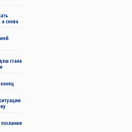
кать
 а снова
бией
деш стала
м
 конец
 ситуации
еву
 послания