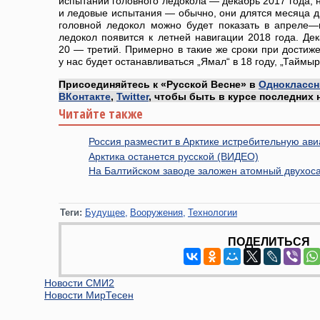
испытаний головного ледокола — декабрь 2017 года, 
и ледовые испытания — обычно, они длятся месяца дв
головной ледокол можно будет показать в апреле—
ледокол появится к летней навигации 2018 года. Д
20 — третий. Примерно в такие же сроки при достиже
у нас будет останавливаться „Ямал“ в 18 году, „Таймыр“
Присоединяйтесь к «Русской Весне» в
Одноклассн
ВКонтакте
,
Twitter
, чтобы быть в курсе последних 
Читайте также
Россия разместит в Арктике истребительную ав
Арктика останется русской (ВИДЕО)
На Балтийском заводе заложен атомный двухос
Теги:
Будущее
Вооружения
Технологии
ПОДЕЛИТЬСЯ
Новости СМИ2
Новости МирТесен