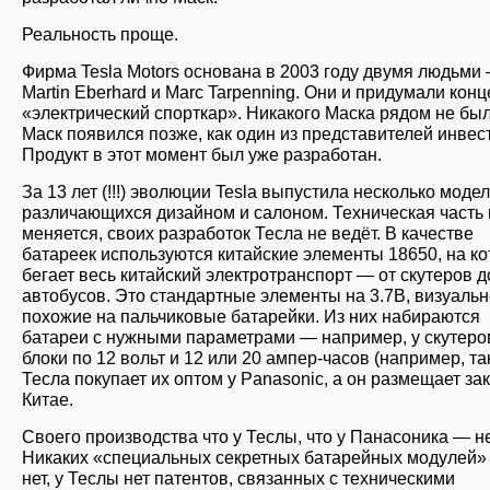
Реальность проще.
Фирма Tesla Motors основана в 2003 году двумя людьми
Martin Eberhard и Marc Tarpenning. Они и придумали кон
«электрический спорткар». Никакого Маска рядом не был
Маск появился позже, как один из представителей инвес
Продукт в этот момент был уже разработан.
За 13 лет (!!!) эволюции Tesla выпустила несколько модел
различающихся дизайном и салоном. Техническая часть 
меняется, своих разработок Тесла не ведёт. В качестве
батареек используются китайские элементы 18650, на к
бегает весь китайский электротранспорт — от скутеров д
автобусов. Это стандартные элементы на 3.7В, визуальн
похожие на пальчиковые батарейки. Из них набираются
батареи с нужными параметрами — например, у скутеро
блоки по 12 вольт и 12 или 20 ампер-часов (например, та
Тесла покупает их оптом у Panasonic, а он размещает зак
Китае.
Своего производства что у Теслы, что у Панасоника — не
Никаких «специальных секретных батарейных модулей»
нет, у Теслы нет патентов, связанных с техническими