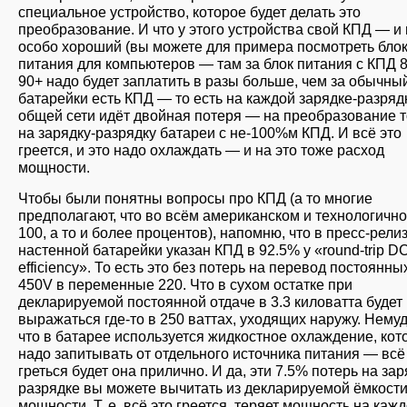
специальное устройство, которое будет делать это
преобразование. И что у этого устройства свой КПД — и
особо хороший (вы можете для примера посмотреть бло
питания для компьютеров — там за блок питания с КПД 
90+ надо будет заплатить в разы больше, чем за обычный
батарейки есть КПД — то есть на каждой зарядке-разряд
общей сети идёт двойная потеря — на преобразование т
на зарядку-разрядку батареи с не-100%м КПД. И всё это
греется, и это надо охлаждать — и на это тоже расход
мощности.
Чтобы были понятны вопросы про КПД (а то многие
предполагают, что во всём американском и технологичн
100, а то и более процентов), напомню, что в пресс-рели
настенной батарейки указан КПД в 92.5% у «round-trip D
efficiency». То есть это без потерь на перевод постоянны
450V в переменные 220. Что в сухом остатке при
декларируемой постоянной отдаче в 3.3 киловатта будет
выражаться где-то в 250 ваттах, уходящих наружу. Нему
что в батарее используется жидкостное охлаждение, кот
надо запитывать от отдельного источника питания — всё
греться будет она прилично. И да, эти 7.5% потерь на зар
разрядке вы можете вычитать из декларируемой ёмкости
мощности. Т. е. всё это греется, теряет мощность на каж