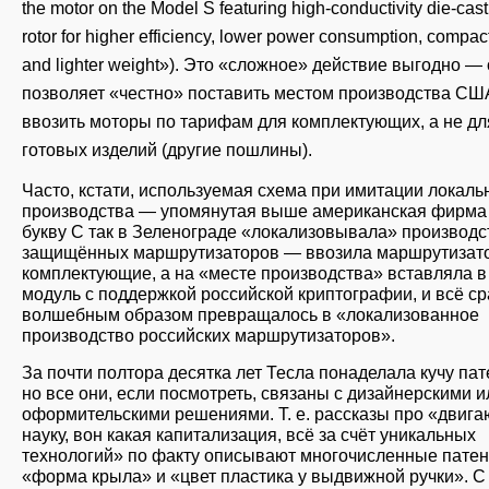
the motor on the Model S featuring high-conductivity die-cas
rotor for higher efficiency, lower power consumption, compac
and lighter weight»). Это «сложное» действие выгодно —
позволяет «честно» поставить местом производства США
ввозить моторы по тарифам для комплектующих, а не дл
готовых изделий (другие пошлины).
Часто, кстати, используемая схема при имитации локаль
производства — упомянутая выше американская фирма
букву C так в Зеленограде «локализовывала» производс
защищённых маршрутизаторов — ввозила маршрутизато
комплектующие, а на «месте производства» вставляла в
модуль с поддержкой российской криптографии, и всё ср
волшебным образом превращалось в «локализованное
производство российских маршрутизаторов».
За почти полтора десятка лет Тесла понаделала кучу пат
но все они, если посмотреть, связаны с дизайнерскими и
оформительскими решениями. Т. е. рассказы про «двига
науку, вон какая капитализация, всё за счёт уникальных
технологий» по факту описывают многочисленные пате
«форма крыла» и «цвет пластика у выдвижной ручки». С