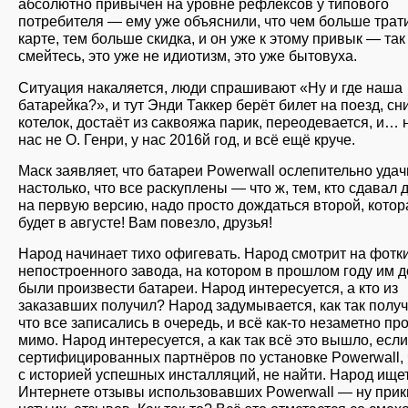
абсолютно привычен на уровне рефлексов у типового
потребителя — ему уже объяснили, что чем больше трат
карте, тем больше скидка, и он уже к этому привык — так
смейтесь, это уже не идиотизм, это уже бытовуха.
Ситуация накаляется, люди спрашивают «Ну и где наша
батарейка?», и тут Энди Таккер берёт билет на поезд, сн
котелок, достаёт из саквояжа парик, переодевается, и… 
нас не О. Генри, у нас 2016й год, и всё ещё круче.
Маск заявляет, что батареи Powerwall ослепительно уда
настолько, что все раскуплены — что ж, тем, кто сдавал 
на первую версию, надо просто дождаться второй, котор
будет в августе! Вам повезло, друзья!
Народ начинает тихо офигевать. Народ смотрит на фотк
непостроенного завода, на котором в прошлом году им 
были произвести батареи. Народ интересуется, а кто из
заказавших получил? Народ задумывается, как так получ
что все записались в очередь, и всё как-то незаметно п
мимо. Народ интересуется, а как так всё это вышло, если
сертифицированных партнёров по установке Powerwall,
с историей успешных инсталляций, не найти. Народ ищет
Интернете отзывы использовавших Powerwall — ну прик