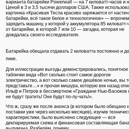
варианта батарейки Powerwall — на 7 киловатт-часов и н
Ценой в 3 и 3.5 тысячи долларов США. Также использов
картинка «Красивая Тесла красиво заряжается от насте
батарейки, всё такое белое и технологичное» — впрочем,
зарядить машину, у которой у аккумулятора 85 киловатт-
от батарейки, в которой 7 или 10 — загадка, которая не
дождалась своего исследователя.
Батарейка обещала отдавать 2 киловатта постоянно и до
пике.
Для иллюстрации выгоды демонстрировались, понятное 
таблички вида «Вот сколько стоит самое дорогое
электричество, а вот сколько самое дешёвое ночью, вы 
представьте…» и прочая мишура, которую век назад оп
Ильф и Петров в бессмертном «Граждане Нью-Васюков 
не будут тратить! Они будут по-лу-чать!».
Что ж, сразу же после анонса (в котором было обещано 
поставки уже через несколько месяцев), изучив техничес
характеристики, было выяснено следующее — вся
декларируемая схема и финансовая составляющая бан
выдумана. Разберём, почему.