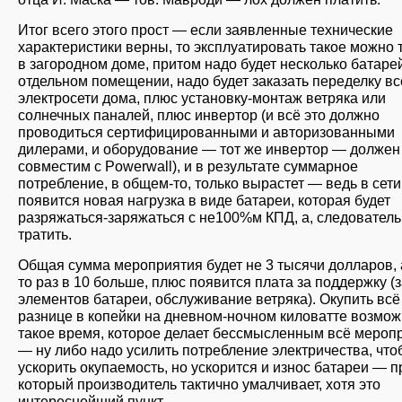
Итог всего этого прост — если заявленные технические
характеристики верны, то эксплуатировать такое можно 
в загородном доме, притом надо будет несколько батарей
отдельном помещении, надо будет заказать переделку вс
электросети дома, плюс установку-монтаж ветряка или
солнечных паналей, плюс инвертор (и всё это должно
проводиться сертифицированными и авторизованными
дилерами, и оборудование — тот же инвертор — должен
совместим с Powerwall), и в результате суммарное
потребление, в общем-то, только вырастет — ведь в сети
появится новая нагрузка в виде батареи, которая будет
разряжаться-заряжаться с не100%м КПД, а, следователь
тратить.
Общая сумма мероприятия будет не 3 тысячи долларов, а
то раз в 10 больше, плюс появится плата за поддержку (
элементов батареи, обслуживание ветряка). Окупить всё
разнице в копейки на дневном-ночном киловатте возмож
такое время, которое делает бессмысленным всё мероп
— ну либо надо усилить потребление электричества, что
ускорить окупаемость, но ускорится и износ батареи — п
который производитель тактично умалчивает, хотя это
интереснейший пункт.