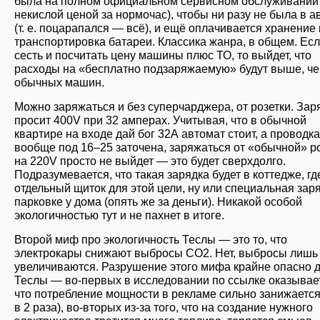
была на полном официальном сервисном обслуживании 
некислой ценой за нормочас), чтобы ни разу не была в а
(т. е. поцарапался — всё), и ещё оплачивается хранение 
транспортировка батареи. Классика жанра, в общем. Ес
сесть и посчитать цену машины плюс ТО, то выйдет, что
расходы на «бесплатно подзаряжаемую» будут выше, че
обычных машин.
Можно заряжаться и без суперчарджера, от розетки. Зар
просит 400V при 32 амперах. Учитывая, что в обычной
квартире на входе дай бог 32А автомат стоит, а проводка
вообще под 16–25 заточена, заряжаться от «обычной» р
на 220V просто не выйдет — это будет сверхдолго.
Подразумевается, что такая зарядка будет в коттедже, гд
отдельный щиток для этой цели, ну или специальная зар
парковке у дома (опять же за деньги). Никакой особой
экологичностью тут и не пахнет в итоге.
Второй миф про экологичность Теслы — это то, что
электрокары снижают выбросы CO2. Нет, выбросы лишь
увеличиваются. Разрушение этого мифа крайне опасно 
Теслы — во-первых в исследовании по ссылке оказывае
что потребление мощности в рекламе сильно занижается
в 2 раза), во-вторых из-за того, что на создание нужного