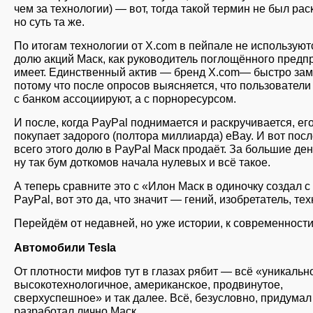
чем за технологии) — вот, тогда такой термин не был рас
но суть та же.
По итогам технологии от X.com в пейпале не используют
долю акций Маск, как руководитель поглощённого предп
имеет. Единственный актив — бренд X.com— быстро зам
потому что после опросов выясняется, что пользователи 
с банком ассоциируют, а с порноресурсом.
И после, когда PayPal поднимается и раскручивается, ег
покупает задорого (полтора миллиарда) eBay. И вот пос
всего этого долю в PayPal Маск продаёт. За большие де
ну так бум доткомов начала нулевых и всё такое.
А теперь сравните это с «Илон Маск в одиночку создал с
PayPal, вот это да, что значит — гений, изобретатель, тех
Перейдём от недавней, но уже истории, к современности
Автомобили Tesla
От плотности мифов тут в глазах рябит — всё «уникальн
высокотехнологичное, американское, продвинутое,
сверхуспешное» и так далее. Всё, безусловно, придумал
разработал лично Маск.