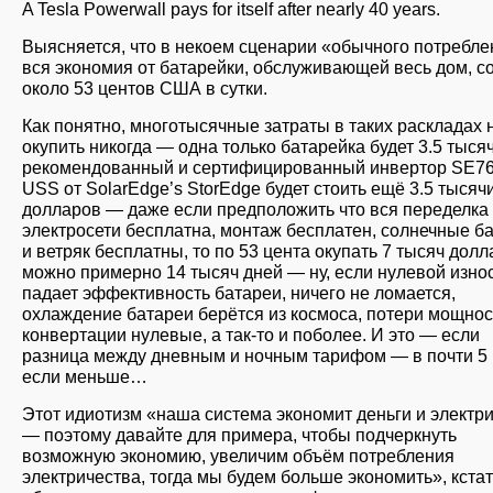
A Tesla Powerwall pays for itself after nearly 40 years.
Выясняется, что в некоем сценарии «обычного потребл
вся экономия от батарейки, обслуживающей весь дом, с
около 53 центов США в сутки.
Как понятно, многотысячные затраты в таких раскладах 
окупить никогда — одна только батарейка будет 3.5 тысяч
рекомендованный и сертифицированный инвертор SE7
USS от SolarEdge’s StorEdge будет стоить ещё 3.5 тысяч
долларов — даже если предположить что вся переделка
электросети бесплатна, монтаж бесплатен, солнечные б
и ветряк бесплатны, то по 53 цента окупать 7 тысяч дол
можно примерно 14 тысяч дней — ну, если нулевой износ
падает эффективность батареи, ничего не ломается,
охлаждение батареи берётся из космоса, потери мощнос
конвертации нулевые, а так-то и поболее. И это — если
разница между дневным и ночным тарифом — в почти 5 
если меньше…
Этот идиотизм «наша система экономит деньги и электр
— поэтому давайте для примера, чтобы подчеркнуть
возможную экономию, увеличим объём потребления
электричества, тогда мы будем больше экономить», кстат