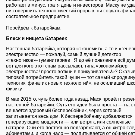
работает в минус, тратя деньги инвесторов. Маску не уд
ни совершить технологический прорыв, ни создать фина
состоятельное предприятие.
Перейдём к батарейкам.
Блеск и нищета батареек
Настенная батарейка, которая «экономит», а то и «генер
электричество — пожалуй, самый лучший детектор
«техногиков»- гуманитариев . Я до её появления всё ду
вот для кого этот спам рассылают, типа «экономайзер
электричества! просто воткни в прикуриватель!»? Оказыв
типовой потребитель такой чуши — тот самый «продвин
техногик, фанатик новых технологий», не осиливший шк
физику.
В мае 2015го, чуть более года назад, Маск провёл през
настенной батарейки. Суть его идеи была проста — на с
вешается здоровый бесперебойник, через который
запитывается весь дом. К бесперебойнику добавляются
генерирующие мощности — или ветряк, или солнечные
батареи. Они его постоянно подзаряжают, а он хитро сле
абонентами, и когда надо — подпитывается от общей сет