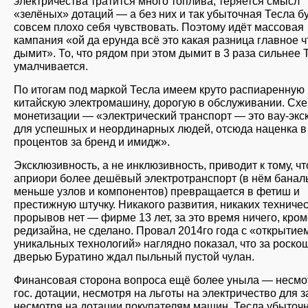
электричества тратится много топлива, теряется смысл
«зелёных» дотаций — а без них и так убыточная Тесла б
совсем плохо себя чувствовать. Поэтому идёт массовая
кампания «ой да ерунда всё это какая разница главное ч
дымит». То, что рядом при этом дымит в 3 раза сильнее
умалчивается.
По итогам под маркой Тесла имеем круто распиаренную
китайскую электромашину, дорогую в обслуживании. Сх
монетизации — «электрический транспорт — это вау-экс
для успешных и неординарных людей, отсюда наценка в
процентов за бренд и имидж».
Эксклюзивность, а не инклюзивность, приводит к тому, чт
априори более дешёвый электротранспорт (в нём банал
меньше узлов и компонентов) превращается в фетиш и
престижную штучку. Никакого развития, никаких техниче
прорывов нет — фирме 13 лет, за это время ничего, кро
редизайна, не сделано. Провал 2014го года с «открытие
уникальных технологий» наглядно показал, что за роско
дверью Буратино ждал пыльный пустой чулан.
Финансовая сторона вопроса ещё более уныла — несмо
гос. дотации, несмотря на льготы на электричество для з
несмотря на дотации покупателям машин, Тесла убыточн