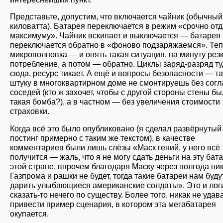
Представьте, допустим, что включается чайник (обычный
киловатта). Батарея переключается в режим «срочно от
максимуму». Чайник вскипает и выключается — батарея
переключается обратно в «фоново подзаряжаемся». Те
микроволновка — и опять такая ситуация, на минуту рез
потребление, а потом — обратно. Циклы заряд-разряд ту
сюда, ресурс тикает. А ещё и вопросы безопасности — т
штуку в многоквартирном доме не смонтируешь без согл
соседей (кто ж захочет, чтобы с другой стороны стены б
такая бомба?), а в частном — без увеличения стоимости
страховки.
Когда всё это было опубликовано (я сделал развёрнутый
постинг примерно с таким же текстом), в качестве
комментариев были лишь слёзы «Маск гений, у него всё
получится — жаль, что я не могу сдать деньги на эту бат
этой стране, впрочем благодаря Маску через полгода ни
Газпрома и рашки не будет, тогда такие батареи нам буду
дарить улыбающиеся американские солдаты». Это и ло
сказать-то нечего по существу. Более того, никак не удав
привести пример сценария, в котором эта мегабатарея
окупается.