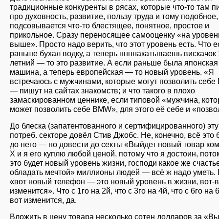
традиционные конкуренты в рясах, которые что-то там 
про духовность, развитие, пользу труда и тому подобное,
подсовывается что-то блестящее, понятное, простое и
прикольное. Сразу переносящее самооценку «на уровен
выше». Просто надо верить, что этот уровень есть. Что е
раньше бухал водку, а теперь ннннакатываешь вискачок 
летний — то это развитие. А если раньше была японская
машина, а теперь европейская — то новый уровень. «Я
встречаюсь с мужчинами, которые могут позволить себ
— пишут на сайтах знакомств; и что такого в плохо
замаскированном ценнике, если типовой «мужчина, кот
может позволить себе BMW», для этого её себе и «позв
До блеска (запатентованного и сертифицированного) эту
потреб. секторе довёл Стив Джобс. Не, конечно, всё это 
до него — но довести до секты «Выйдет новый товар ко
Х и я его куплю любой ценой, потому что я достоин, пото
это будет новый уровень жизни, господи какое же счасть
обладать мечтой» миллионы людей — всё ж надо уметь.
«вот новый телефон — это новый уровень в жизни, вот-в
изменится». Что с 1го на 2й, что с 3го на 4й, что с 6го на 
вот изменится, да.
Вложить в цену товара несколько сотен долларов за «В