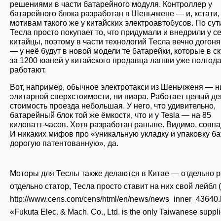
решениями в части батарейного модуля. Контроллер у
батарейного блока разработан в Шеньчжене — и, кстати,
мотивам такого же у китайских электроавтобусов. По сут
Тесла просто покупает то, что придумали и внедрили у с
китайцы, поэтому в части технологий Тесла вечно дого
— у неё будут в новой модели те батарейки, которые в с
за 1200 юаней у китайского продавца лапши уже полгода
работают.
Вот, например, обычное электротакси из Шеньчженя — н
элитарной сверхстоимости, ни пиара. Работает целый де
стоимость проезда небольшая. У него, что удивительно,
батарейный блок той же ёмкости, что и у Tesla — на 85
киловатт-часов. Хотя разработан раньше. Видимо, совпа
И никаких мифов про «уникальную укладку и упаковку ба
дорогую патентованную», да.
Моторы для Теслы также делаются в Китае — отдельно р
отдельно статор, Тесла просто ставит на них свой лейбл 
http://www.cens.com/cens/html/en/news/news_inner_43640.h
«Fukuta Elec. & Mach. Co., Ltd. is the only Taiwanese suppli