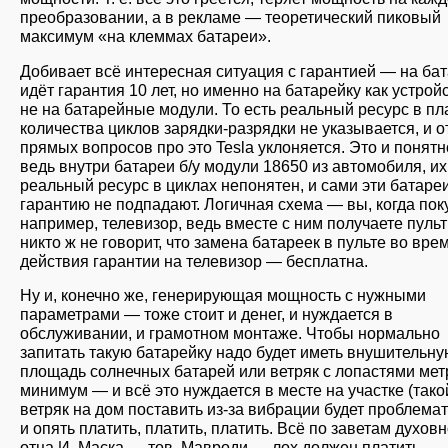
преобразовании, а в рекламе — теоретический пиковый
максимум «на клеммах батареи».
Добивает всё интересная ситуация с гарантией — на ба
идёт гарантия 10 лет, но именно на батарейку как устройс
не на батарейные модули. То есть реальный ресурс в пл
количества циклов зарядки-разрядки не указывается, и о
прямых вопросов про это Tesla уклоняется. Это и понят
ведь внутри батареи б/у модули 18650 из автомобиля, их
реальный ресурс в циклах непонятен, и сами эти батаре
гарантию не подпадают. Логичная схема — вы, когда пок
например, телевизор, ведь вместе с ним получаете пуль
никто ж не говорит, что замена батареек в пульте во вре
действия гарантии на телевизор — бесплатна.
Ну и, конечно же, генерирующая мощность с нужными
параметрами — тоже стоит и денег, и нуждается в
обслуживании, и грамотном монтаже. Чтобы нормально
запитать такую батарейку надо будет иметь внушительну
площадь солнечных батарей или ветряк с лопастями мет
минимум — и всё это нуждается в месте на участке (тако
ветряк на дом поставить из-за вибрации будет проблемат
и опять платить, платить, платить. Всё по заветам духов
отца И. Маска — тов. Мавроди — лох должен платить.