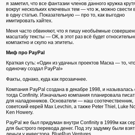
я заметил, что все фантазии членов данного кружка крут
вокруг нескольких ключевых тем — что ж, можно свести 
в одну статью. Показательную — про то, как выгодно
имитировать хайтех.
Меня часто обвиняют, что я пишу необъёмные совершен
масштабу тексты — ОК, в этот раз всё будет относительн
компактно и скупо на эпитеты.
Миф про PayPal
Краткая суть: «Один из удачных проектов Маска — то, что
одиночку создал PayPal»
Факты, однако, куда как прозаичнее.
Компания PayPal создана в декабре 1998, и называлась
тогда Confinity. Изначально компания планировала писа
для наладонников. Основатели — наш соотечественник,
советский еврей Max Levchin, а также Peter Thiel, Luke N
Ken Howery.
PayPal же был придуман внутри Confinity в 1999м как се
для быстрого перевода денег. Под эту задумку были взя
деньги у инвестора, BlueRun Ventures.