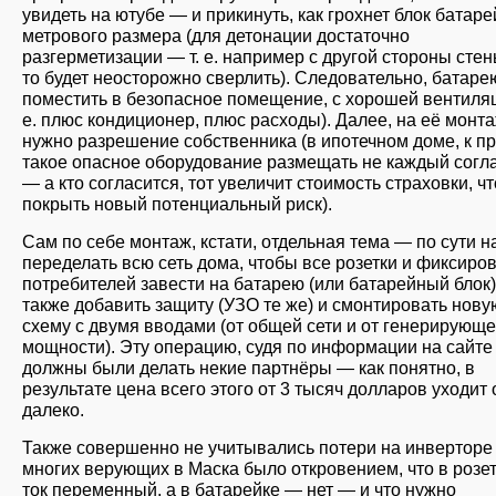
увидеть на ютубе — и прикинуть, как грохнет блок батаре
метрового размера (для детонации достаточно
разгерметизации — т. е. например с другой стороны стен
то будет неосторожно сверлить). Следовательно, батаре
поместить в безопасное помещение, с хорошей вентиляц
е. плюс кондиционер, плюс расходы). Далее, на её монт
нужно разрешение собственника (в ипотечном доме, к пр
такое опасное оборудование размещать не каждый согл
— а кто согласится, тот увеличит стоимость страховки, ч
покрыть новый потенциальный риск).
Сам по себе монтаж, кстати, отдельная тема — по сути н
переделать всю сеть дома, чтобы все розетки и фиксиро
потребителей завести на батарею (или батарейный блок)
также добавить защиту (УЗО те же) и смонтировать нову
схему с двумя вводами (от общей сети и от генерирующ
мощности). Эту операцию, судя по информации на сайте
должны были делать некие партнёры — как понятно, в
результате цена всего этого от 3 тысяч долларов уходит
далеко.
Также совершенно не учитывались потери на инверторе
многих верующих в Маска было откровением, что в розет
ток переменный, а в батарейке — нет — и что нужно