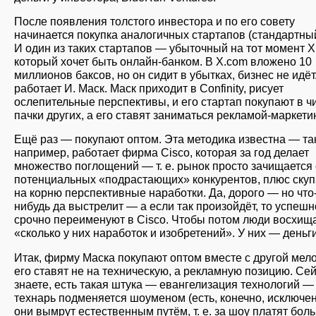
После появления толстого инвестора и по его совету
начинается покупка аналогичных стартапов (стандартный
И один из таких стартапов — убыточный на тот момент X
который хочет быть онлайн-банком. В X.com вложено 10
миллионов баксов, но он сидит в убытках, бизнес не идёт
работает И. Маск. Маск приходит в Confinity, рисует
ослепительные перспективы, и его стартап покупают в ч
пачки других, а его ставят заниматься рекламой-маркети
Ещё раз — покупают оптом. Эта методика известна — так
например, работает фирма Cisco, которая за год делает
множество поглощений — т. е. рынок просто зачищается 
потенциальных «подрастающих» конкурентов, плюс ску
на корню перспективные наработки. Да, дорого — но что
нибудь да выстрелит — а если так произойдёт, то успеш
срочно переименуют в Cisco. Чтобы потом люди восхищ
«сколько у них наработок и изобретений». У них — деньги
Итак, фирму Маска покупают оптом вместе с другой мело
его ставят не на техническую, а рекламную позицию. Сей
знаете, есть такая штука — евангелизация технологий —
технарь подменяется шоуменом (есть, конечно, исключен
они вымрут естественным путём, т. е. за шоу платят бол