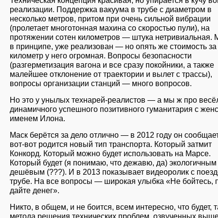
реализации. Поддержка вакуума в трубе с диаметром в
несколько метров, притом при очень сильной вибрации
(пролетает многотонная махина со скоростью пули), на
протяжении сотен километров — штука нетривиальная. 
в принципе, уже реализован — но опять же стоимость за
километр у него огромная. Вопросы безопасности
(разгерметизация вагона и все сразу покойники, а также
малейшее отклонение от траектории и вылет с трассы),
вопросы организации станций — много вопросов.
Но это у унылых технарей-реалистов — а мы ж про весё
динамичного успешного позитивного гуманитария с жен
именем Илона.
Маск берётся за дело отлично — в 2012 году он сообщает
вот-вот родится новый тип транспорта. Который затмит
Конкорд. Который можно будет использовать на Марсе.
Который будет (я понимаю, что дежавю, да) экологичным
дешёвым (???). И в 2013 показывает видеоролик с поезд
трубе. На все вопросы — широкая улыбка «Не бойтесь, 
дайте денег».
Никто, в общем, и не боится, всем интересно, что будет, т
метода решения технических проблем, озвученных выше