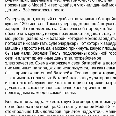
Будучи приглашённым в местную гонконгскую Теслу на
презентацию Model 3 и тест-драйв, я уточнил данный мо
деталях. Всё оказалось просто.
Суперчарджер, который сверхбыстро заряжает батарейк
кушает 120 киловатт. Таких суперчарджеров по 4 штуки н
зарядке. Это полмегаватта. Солнечных батарей, чтобы
обеспечить круглосуточную возможность отдавать такую
мощность (равно как и батарей, которые можно зарядить
потом от них запитать суперчарджеры, от которых заряд
машины) просто нет, да и можно прикинуть, какую площа
бы занимали. Зарядки Теслы подключены к обычной гор
сети и платят приличные деньги за потребляемое
электричество. Схема «заряжаем свои батарейки а пото
них машины» на зарядках не используется, так как невы
(!!! — привет «настенной батарейке Тесла», про которую
— стоимость солнечных батарей плюс аккумуляторов пл
износ плюс обслуживание плюс потери на зарядке-разря
делают это «экологичное солнечное электричество»
невыгодным даже для самой Теслы.
Бесплатная зарядка же есть с кучей оговорок, которые 
её не бесплатной вообще. Она есть у топовой Model S, к
стоит больше 100К долларов, при этом надо, чтобы маш