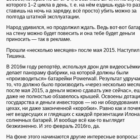
которого 1–2 цикла в день, т. е. на нём ездишь куда-то ра
ставишь на ночь на зарядку, всё просто) убить можно за
полгода штатной эксплуатации.
Народ удивился, но продолжил ждать. Ведь вот-вот бата
на стену можно будет повесить и она тебе будет деньги
приносить — так в рекламе.
Прошли «несколько месяцев» после мая 2015. Наступил
Тишина.
В 2016м году репортёр, используя дрон для видеосъёмки
делает панораму фабрики, на которой должны были
«производиться» батарейки Powerwall. Результат удруча
то, что должно было производить «через несколько меся
после мая 2015, а деньги можно сдавать уже сейчас», е
даже не полностью обзавелось крышей. Освоены дотац
государства и деньги инвесторов — но ни оборудования 
цехах, ни даже законченной «коробки». Равно как и поче
нет вездесущих и глядящих с каждой презентации Илона
солнечных батарей. И вообще всё как-то выглядит
безжизненно. И это февраль 2016го, да.
На фоне этого начинаются другие интересные вопросы: 