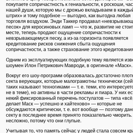
покупаете сопричастность к гениальности, к роскоши, час
нашей души, которую мы с дрожью вкладываем в кажды
штрих» и тому подобное — выгодно, как выгодна любая
торговля воздухом. Энди Таккер продавал «невзрываю
песок» для керосиновых ламп — что ж, развитие не стои
месте, теперь продают ощущение сопричастности к
невзрывающемуся песку, а из-за горизонта появляется
кредитование рисков снижения сбыта ощущения
сопричастности, а также страхование этого кредитовани
Одним из эксплуатирующих подобную тему является из
шоумен Илон Петрикович Мавроди, в оригинале «Маск».
Вокруг его шоу-программ образовалась достаточно плот
секта верующих, которые малограмотны технически (сей
таких называют техногиками — т. е. теми, кто интересуетс
не в теме), но активны в части рекламы и пиара. У них ес
некий фиксированный перечень постулатов — типа «всё,
делает Маск — успешно и хайтехово» — которые не
обсуждаются критически, т. е. вот вообще — поэтому да
секту в последнее время принято показательно чморить.
несложно, потому что они глупые.
Учитывая то, что память сейчас у людей стала совсем кр