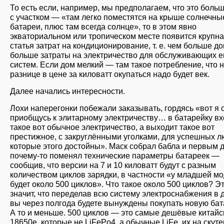
То есть если, например, мы предполагаем, что это боль
с участком — «там легко поместятся на крыше солнечны
батареи, плюс там всегда солнце», то в этом явно
экваториальном или тропическом месте появится крупн
статья затрат на кондиционирование, т. е. чем больше до
больше затраты на электричество для обслуживающих е
систем. Если дом мелкий — там такое потребление, что 
разнице в цене за киловатт окупаться надо будет век.
Далее начались интересности.
Лохи наперегонки побежали заказывать, гордясь «вот я 
приобщусь к элитарному электричеству… в батарейку вх
такое вот обычное электричество, а выходит такое вот
престижное, с закруглёнными уголками, для успешных л
которые этого достойны». Маск собрал бабла и первым 
почему-то поменял технические параметры батареек —
сообщив, что версии на 7 и 10 киловатт будут с разным
количеством циклов зарядки, в частности «у младшей м
будет около 500 циклов». Что такое около 500 циклов? Э
значит, что переделав всю систему электроснабжения в 
вы через полгода будете вынуждены покупать новую бат
А то и меньше. 500 циклов — это самые дешёвые китайс
18650е, которые не LiFePo4, а обычные LiFe, их на скуте