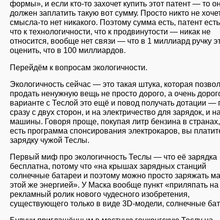
формы», и если кто-то захочет купить этот патент — то о
должен заплатить такую вот сумму. Просто никто не хочет
смысла-то нет никакого. Поэтому сумма есть, патент есть
что к технологичности, что к продвинутости — никак не
относится, вообще нет связи — что в 1 миллиард ручку э
оценить, что в 100 миллиардов.
Перейдём к вопросам экологичности.
Экологичность сейчас — это такая штука, которая позво
продать ненужную вещь не просто дорого, а очень дорог
варианте с Теслой это ещё и повод получать дотации —
сразу с двух сторон, и на электричество для зарядок, и н
машины. Говоря проще, покупая литр бензина в странах,
есть программа спонсирования электрокаров, вы платит
зарядку чужой Теслы.
Первый миф про экологичность Теслы — что её зарядка
бесплатна, потому что «на крышах зарядных станций
солнечные батареи и поэтому можно просто заряжать 
этой же энергией». У Маска вообще пункт «приляпать н
рекламный ролик нового чудесного изобретения,
существующего только в виде 3D-модели, солнечные бат