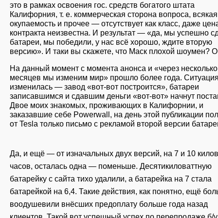
это в рамках освоения гос. средств богатого штата
Калифорния, т. е. коммерческая сторона вопроса, всякая
окупаемость и прочее — отсутствует как класс, даже цен
контракта неизвестна. И результат — «да, мы успешно с
батареи, мы победили, у нас всё хорошо, ждите вторую
версию». И таки вы скажете, что Маск плохой шоумен? О
На данный момент с момента анонса и «через несколько
месяцев мы изменим мир» прошло более года. Ситуация
изменилась — завод «вот-вот построится», батареи
записавшимся и сдавшим деньги «вот-вот» начнут поста
Двое моих знакомых, проживающих в Калифорнии, и
заказавшие себе Powerwall, на день этой публикации по
от Tesla только письмо с рекламой второй версии батаре
Да, и ещё — от изначальных двух версий, на 7 и 10 килов
часов, осталась одна — поменьше. Десятикиловаттную
батарейку с сайта тихо удалили, а батарейка на 7 стала
батарейкой на 6,4. Такие действия, как понятно, ещё бо
воодушевили внёсших предоплату больше года назад
клиентов. Такой вот успешный успех по перепродаже б/у