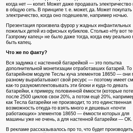
когда нет — копит. Может даже продавать электричество
в общую сеть. В принципе т. е. может, да. Может покупать
электричество, когда оно подешевле, например ночью.
Презентация произвела фурор у жадных инфантильных
пожилых детей из офисных кубиклов. Столько «Ну вот т
Газпрому капец» не было даже тогда, когда ему реально
быть капец.
Что же по факту?
Вся задумка с настенной батарейкой — это попытка
дополнительной монетизации отработавших батарей. То 
батарейном модуле Теслы куча элементов 18650 — они 
разному вырабатывают свой ресурс — поэтому имеет с
как-то разукомплектовывать эти блоки и куда-то девать
батарейки, к примеру, половинной ёмкости (которые пот
после 2500 циклов свои 20%, а потом ещё 20%, например
как Тесла батарейки не производит, то это единственная
возможность откуда-то взять много и дешевых «почти
работающих» элементов 18650 — ёмкости которых для
машины уже не очень, а для настенной батарейки — ОК.
В рекламе рассказывалось про то, что будет производит