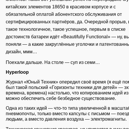
китайских элементов 18650 в красивом корпусе и с
обязательной оплатой абонентского обслуживания от
сертифицированных партнёров, да. Очередной прорыв, 
такое технологичное, такое успешное, первым в списке
достоинств батареи идёт «Beautifully Functional» — ну, в
поняли — а какие закруглённые уголочки и патентованн
дизайн, ммм…
Поехали дальше. На столе — суп из семи…
Hyperloop
Журнал «Юный Техник» опередил своё время (я ещё п
был такой польский «Горизонты техники для детей» — эх
времена, времена) настолько, что копированием идей из
можно обеспечить себе безбедное существование.
Одна из таких идей — что-то типа увеличенной в масшта
пневмопочты, только вместо капсулы с письмом — поезд
людьми, а вместо давления воздуха — электромагниты.
Техническая концепция красивая, но упирается в кучу в