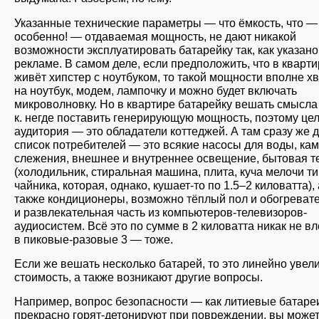
Указанные технические параметры — что ёмкость, что —
особенно! — отдаваемая мощность, не дают никакой
возможности эксплуатировать батарейку так, как указано
рекламе. В самом деле, если предположить, что в кварт
живёт хипстер с ноутбуком, то такой мощности вполне х
на ноутбук, модем, лампочку и можно будет включать
микроволновку. Но в квартире батарейку вешать смысла н
к. негде поставить генерирующую мощность, поэтому це
аудитория — это обладатели коттеджей. А там сразу же 
список потребителей — это всякие насосы для воды, ка
слежения, внешнее и внутреннее освещение, бытовая т
(холодильник, стиральная машина, плита, куча мелочи т
чайника, которая, однако, кушает-то по 1.5–2 киловатта), 
также кондиционеры, возможно тёплый пол и обогревате
и развлекательная часть из компьютеров-телевизоров-
аудиосистем. Всё это по сумме в 2 киловатта никак не вле
в пиковые-разовые 3 — тоже.
Если же вешать несколько батарей, то это линейно увел
стоимость, а также возникают другие вопросы.
Например, вопрос безопасности — как литиевые батаре
прекрасно горят-детонируют при повреждении, вы може