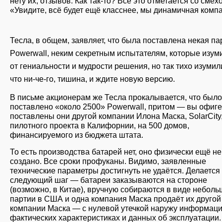
нету их, отзывов. Как так-то? Всё это отметается со смех
«Увидите, всё будет ещё класснее, мы динамичная компа
Тесла, в общем, заявляет, что была поставлена некая па
Powerwall, неким секретным испытателям, которые изум
от гениальности и мудрости решения, но так тихо изумил
что ни-че-го, тишина, и ждите новую версию.
В письме акционерам же Тесла прокалывается, что было
поставлено «около 2500» Powerwall, притом — вы офиге
поставлены они другой компании Илона Маска, SolarCity
пилотного проекта в Калифорнии, на 500 домов,
финансируемого из бюджета штата.
То есть производства батарей нет, оно физически ещё не
создано. Все сроки профуканы. Видимо, заявленные
технические параметры достигнуть не удаётся. Делается
следующий шаг — батареи заказываются на стороне
(возможно, в Китае), вручную собираются в виде небол
партии в США и одна компания Маска продаёт их другой
компании Маска — с нулевой утечкой наружу информаци
фактических характеристиках и данных об эксплуатации.