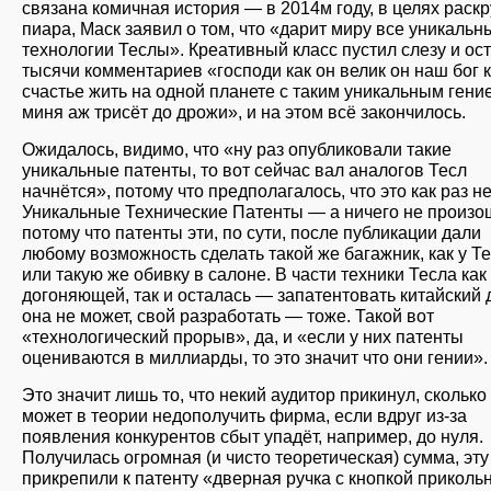
связана комичная история — в 2014м году, в целях раскр
пиара, Маск заявил о том, что «дарит миру все уникальн
технологии Теслы». Креативный класс пустил слезу и ос
тысячи комментариев «господи как он велик он наш бог 
счастье жить на одной планете с таким уникальным гени
миня аж трисёт до дрожи», и на этом всё закончилось.
Ожидалось, видимо, что «ну раз опубликовали такие
уникальные патенты, то вот сейчас вал аналогов Тесл
начнётся», потому что предполагалось, что это как раз н
Уникальные Технические Патенты — а ничего не произо
потому что патенты эти, по сути, после публикации дали
любому возможность сделать такой же багажник, как у Т
или такую же обивку в салоне. В части техники Тесла ка
догоняющей, так и осталась — запатентовать китайский
она не может, свой разработать — тоже. Такой вот
«технологический прорыв», да, и «если у них патенты
оцениваются в миллиарды, то это значит что они гении».
Это значит лишь то, что некий аудитор прикинул, сколько
может в теории недополучить фирма, если вдруг из-за
появления конкурентов сбыт упадёт, например, до нуля.
Получилась огромная (и чисто теоретическая) сумма, эт
прикрепили к патенту «дверная ручка с кнопкой приколь