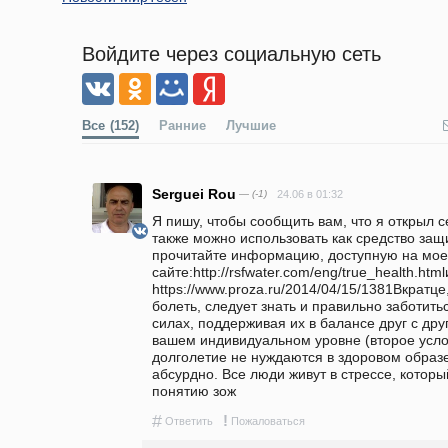
Войдите через социальную сеть
Все
(152)
Ранние
Лучшие
Serguei Rou
— (-1)
24.06 в 01:32
Я пишу, чтобы сообщить вам, что я открыл с
также можно использовать как средство защ
прочитайте информацию, доступную на мое
сайте:http://rsfwater.com/eng/true_health.htm
https://www.proza.ru/2014/04/15/1381Вкратце,
болеть, следует знать и правильно заботить
силах, поддерживая их в балансе друг с дру
вашем индивидуальном уровне (второе услов
долголетие не нуждаются в здоровом образе ж
абсурдно. Все люди живут в стрессе, которы
понятию зож
#
!
Ответить
Пожаловаться