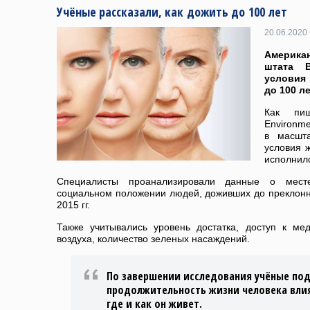
Учёные рассказали, как дожить до 100 лет
20.06.2020 
Американ
штата В
условия
до 100 ле
Как пиш
Environme
в масшта
условия ж
исполнило
Специалисты проанализировали данные о месте
социальном положении людей, доживших до преклонно
2015 гг.
Также учитывались уровень достатка, доступ к ме
воздуха, количество зеленых насаждений.
По завершении исследования учёные под
продолжительность жизни человека влияю
где и как он живет.