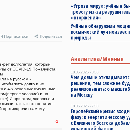
«Угроза миру»: учёные бь
тревогу из-за разрушител
«вторжения»
Учёные обнаружили мощ
космический луч неизвест
природы
Подписаться
Поделиться
Аналитика/Мнения
екрет долголетия, который 
иты от COVID-19.Пожалуйста, 
18.05.2026 - 8:00
м 
Чем дольше откладываетс
lили на русском -
решение, тем сложнее буд
 чтобы жить долго и не 
реализовывать: о масштаб
ся о 4-х основных жизненных 
гом(первое условие) и на 
на Москву
ие) И при этом, здоровье и 
изни, так как это понятие - 
18.05.2026 - 7:00
й противоречит самому 
Европейский кризис входи
фазу: к энергетическому 
-1
с Ближнего Востока добав
украинский фактор