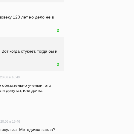
овеку 120 лет но дело не в 
2
Вот когда стукнет, тогда бы и 
2
20.06 в 16:49
 обязательно учёный, это 
и депутат, или дочка 
20.06 в 16:46
 писулька. Методичка заела?