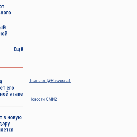
ют
ьного
ный
ной
Ещё
я
Твиты от @Rusvesna1
ет его
ной атаке
Новости СМИ2
т в новую
удару
ляется