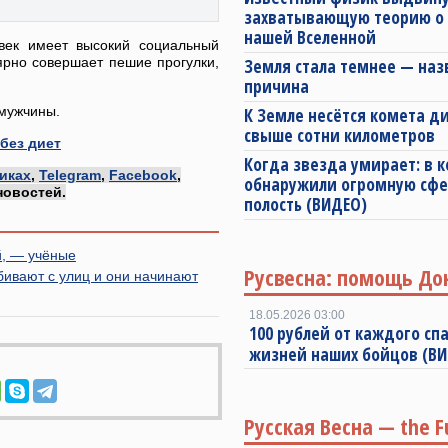
захватывающую теорию о
нашей Вселенной
век имеет высокий социальный
лярно совершает пешие прогулки,
Земля стала темнее — наз
причина
 мужчины.
К Земле несётся комета 
свыше сотни километров
без диет
Когда звезда умирает: в 
иках
,
Telegram
,
Facebook
,
обнаружили огромную сф
новостей.
полость (ВИДЕО)
й, — учёные
Русвесна: помощь До
бивают с улиц и они начинают
18.05.2026 03:00
100 рублей от каждого спа
жизней наших бойцов (В
Русская Весна — the F