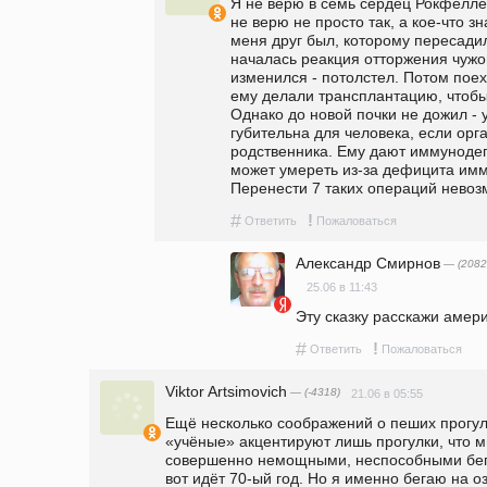
Я не верю в семь сердец Рокфелле
не верю не просто так, а кое-что з
меня друг был, которому пересадил
началась реакция отторжения чужог
изменился - потолстел. Потом поех
ему делали трансплантацию, чтобы 
Однако до новой почки не дожил - 
губительна для человека, если орга
родственника. Ему дают иммунодепре
может умереть из-за дефицита имм
Перенести 7 таких операций невоз
#
!
Ответить
Пожаловаться
Александр Смирнов
— (2082
25.06 в 11:43
Эту сказку расскажи амер
#
!
Ответить
Пожаловаться
Viktor Artsimovich
— (-4318)
21.06 в 05:55
Ещё несколько соображений о пеших прогулка
«учёные» акцентируют лишь прогулки, что 
совершенно немощными, неспособными бега
вот идёт 70-ый год. Но я именно бегаю на о