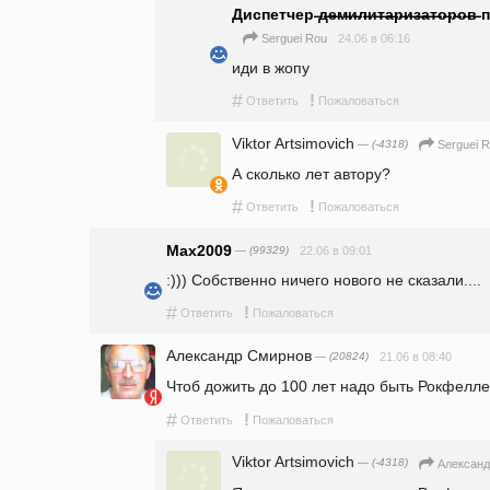
Диспетчер ̶д̶е̶м̶и̶л̶и̶т̶а̶р̶и̶з̶а̶т̶о̶р̶
24.06 в 06:16
Serguei Rou
иди в жопу
#
!
Ответить
Пожаловаться
Viktor Artsimovich
— (-4318)
Serguei 
А сколько лет автору?
#
!
Ответить
Пожаловаться
Max2009
— (99329)
22.06 в 09:01
:))) Собственно ничего нового не сказали.... 
#
!
Ответить
Пожаловаться
Александр Смирнов
— (20824)
21.06 в 08:40
Чтоб дожить до 100 лет надо быть Рокфел
#
!
Ответить
Пожаловаться
Viktor Artsimovich
— (-4318)
Алексан