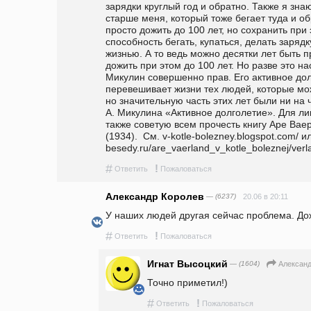
зарядки круглый год и обратно. Также я знаю
старше меня, который тоже бегает туда и об
просто дожить до 100 лет, но сохранить при
способность бегать, купаться, делать заряд
жизнью. А то ведь можно десятки лет быть п
дожить при этом до 100 лет. Но разве это н
Микулин совершенно прав. Его активное долг
перевешивает жизни тех людей, которые може
но значительную часть этих лет были ни на ч
А. Микулина «Активное долголетие». Для ли
также советую всем прочесть книгу Аре Вае
(1934).  См. v-kotle-bolezney.blogspot.com/ 
besedy.ru/are_vaerland_v_kotle_boleznej/verla
#
!
Ответить
Пожаловаться
Александр Королев
— (6237)
20.06 в 20:11
У наших людей другая сейчас проблема. До
#
!
Ответить
Пожаловаться
Игнат Высоцкий
— (1604)
Александ
Точно приметил!)
#
!
Ответить
Пожаловаться