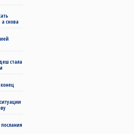
кать
 а снова
бией
деш стала
м
 конец
 ситуации
еву
 послания