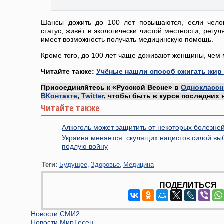
Шансы дожить до 100 лет повышаются, если чело
статус, живёт в экологически чистой местности, регу
имеет возможность получать медицинскую помощь.
Кроме того, до 100 лет чаще доживают женщины, чем
Читайте также:
Учёные нашли способ сжигать жир 
Присоединяйтесь к «Русской Весне» в
Одноклассн
ВКонтакте
,
Twitter
, чтобы быть в курсе последних 
Читайте также
Алкоголь может защитить от некоторых болезне
Украина меняется: скулящих нацистов силой вы
подлую войну
Теги:
Будущее
Здоровье
Медицина
ПОДЕЛИТЬСЯ
Новости СМИ2
Новости МирТесен