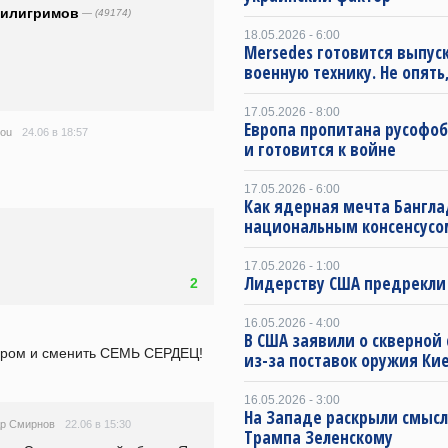
о̶в̶ пилигримов
— (49174)
18.05.2026 - 6:00
Mersedes готовится выпус
военную технику. Не опять,
17.05.2026 - 8:00
Европа пропитана русофо
24.06 в 18:57
Rou
и готовится к войне
17.05.2026 - 6:00
Как ядерная мечта Бангла
национальным консенсусо
17.05.2026 - 1:00
Лидерству США предрекли
2
16.05.2026 - 4:00
В США заявили о скверной
лером и сменить СЕМЬ СЕРДЕЦ!
из-за поставок оружия Ки
16.05.2026 - 3:00
На Западе раскрыли смысл
22.06 в 15:30
др Смирнов
Трампа Зеленскому