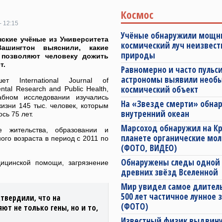
Космос
- 12:15
Учёные обнаружили мощ
ские учёные из Университета
космический луч неизвест
ашингтон выяснили, какие
природы
 позволяют человеку дожить
т.
Равномерно и часто пуль
астрономы выявили необ
ет International Journal of
космический объект
ntal Research and Public Health,
бном исследовании изучались
На «Звезде смерти» обна
изни 145 тыс. человек, которым
внутренний океан
сь 75 лет.
Марсоход обнаружил на К
 жительства, образовании и
планете органические мо
го возраста в период с 2011 по
(ФОТО, ВИДЕО)
Обнаружены следы одной 
дицинской помощи, загрязнение
древних звёзд Вселенной
Мир увидел самое длитель
500 лет частичное лунное
твердили, что на
(ФОТО)
т не только гены, но и то,
Известный физик выдвин