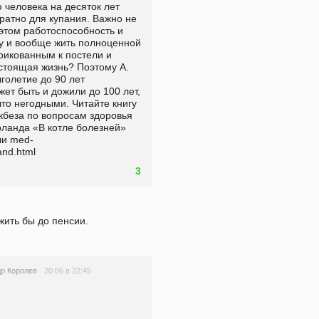
 человека на десяток лет 
ратно для купания. Важно не 
 этом работоспособность и 
ку и вообще жить полноценной 
рикованным к постели и 
астоящая жизнь? Поэтому А. 
олетие до 90 лет 
т быть и дожили до 100 лет, 
то негодными. Читайте книгу 
кбеза по вопросам здоровья 
рланда «В котле болезней» 
или med-
nd.html  
3
жить бы до пенсии.
20.06 в 22:45
р Королев