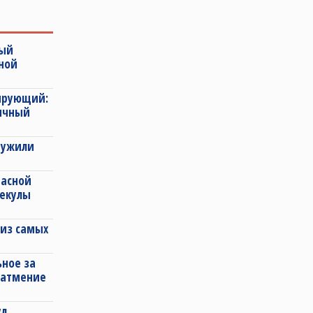
ный
ной
сирующий:
ычный
ружили
расной
лекулы
из самых
ное за
 затмение
ул