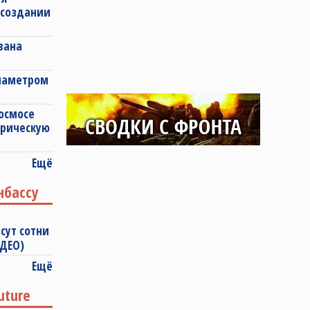
 создании
вана
диаметром
космосе
ерическую
Ещё
нбассу
сут сотни
ИДЕО)
Ещё
uture