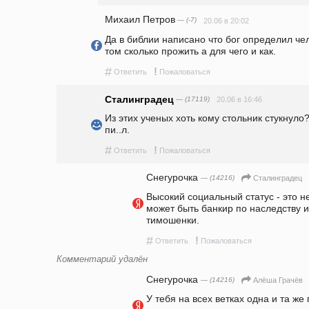
Михаил Петров
— (-7)
20.06 в 20:02
Да в библии написано что бог определил чел
том сколько прожить а для чего и как.
#
!
Ответить
Пожаловаться
Сталинградец
— (17119)
20.06 в 16:46
Из этих ученых хоть кому стольник стукнуло? 
пи..л.
#
!
Ответить
Пожаловаться
Снегурочка
— (14216)
Сталинградец
Высокий социальный статус - это не
может быть банкир по наследству ил
тимошенки.
#
!
Ответить
Пожаловаться
Комментарий удалён
Снегурочка
— (14216)
Алёша Грачёв
У тебя на всех ветках одна и та же