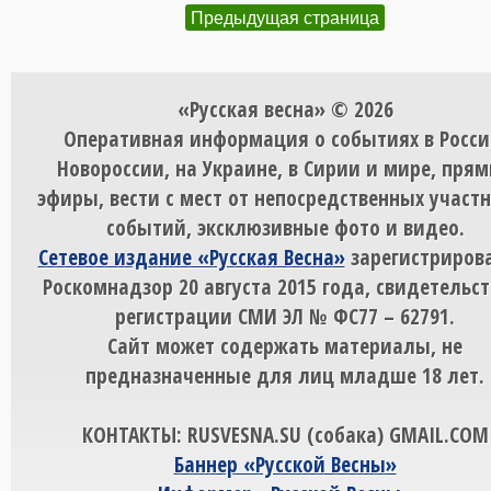
Предыдущая страница
«Русская весна» © 2026
Оперативная информация о событиях в Росси
Новороссии, на Украине, в Сирии и мире, пря
эфиры, вести с мест от непосредственных участ
событий, эксклюзивные фото и видео.
Сетевое издание «Русская Весна»
зарегистрирова
Роскомнадзор 20 августа 2015 года, свидетельст
регистрации СМИ ЭЛ № ФС77 – 62791.
Сайт может содержать материалы, не
предназначенные для лиц младше 18 лет.
КОНТАКТЫ: RUSVESNA.SU (собака) GMAIL.COM
Баннер «Русской Весны»