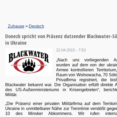
Zuhause
>
Deutsch
Donezk spricht von Präsenz dutzender Blackwater-S
in Ukraine
22.04.2015 - 7:53
„Nach uns vorliegenden A
wurden auf dem von der ukrai
Armee kontrollieren Territorium
Raum von Wolnowacha, 70 Söld
Privatfirma registriert, die bi
Blackwater bekannt war. Die Organisation erfüllt direkte 
des US-Außenministeriums in Krisengebieten“, berich
Militär.
„Die Präsenz einer privaten Militärfirma auf dem Territor
Ukraine in unmittelbarer Nähe zur Trennlinie verstößt geg
10 des Minsker Abkommens. Wir rufen internat