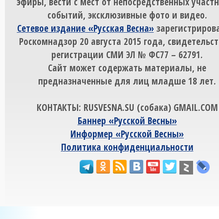
эфиры, вести с мест от непосредственных участ
событий, эксклюзивные фото и видео.
Сетевое издание «Русская Весна»
зарегистрирова
Роскомнадзор 20 августа 2015 года, свидетельст
регистрации СМИ ЭЛ № ФС77 – 62791.
Сайт может содержать материалы, не
предназначенные для лиц младше 18 лет.
КОНТАКТЫ: RUSVESNA.SU (собака) GMAIL.COM
Баннер «Русской Весны»
Информер «Русской Весны»
Политика конфиденциальности