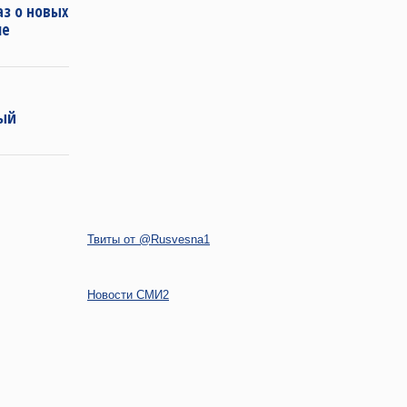
з о новых
ле
ный
Твиты от @Rusvesna1
Новости СМИ2