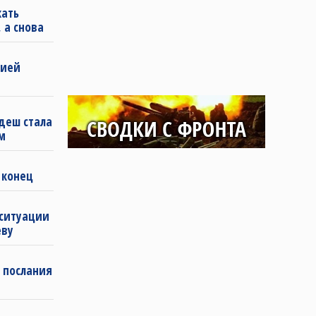
кать
 а снова
бией
деш стала
м
 конец
 ситуации
еву
 послания