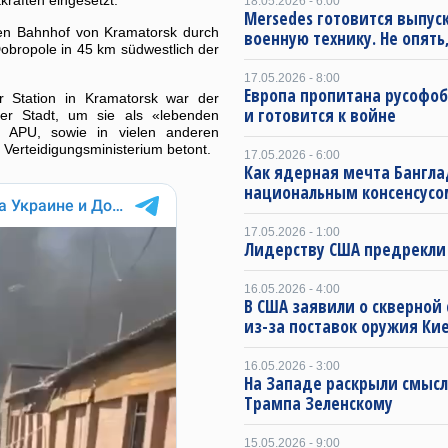
kräften eingesetzt.
18.05.2026 - 6:00
Mersedes готовится выпус
n Bahnhof von Kramatorsk durch
военную технику. Не опять,
obropole in 45 km südwestlich der
17.05.2026 - 8:00
Европа пропитана русофо
 Station in Kramatorsk war der
и готовится к войне
er Stadt, um sie als «lebenden
n APU, sowie in vielen anderen
Verteidigungsministerium betont.
17.05.2026 - 6:00
Как ядерная мечта Бангла
национальным консенсусо
17.05.2026 - 1:00
Лидерству США предрекли
16.05.2026 - 4:00
В США заявили о скверной
из-за поставок оружия Ки
16.05.2026 - 3:00
На Западе раскрыли смысл
Трампа Зеленскому
15.05.2026 - 9:00