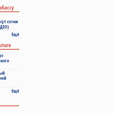
нбассу
сут сотни
ИДЕО)
Ещё
uture
ют
ьного
ный
ной
Ещё