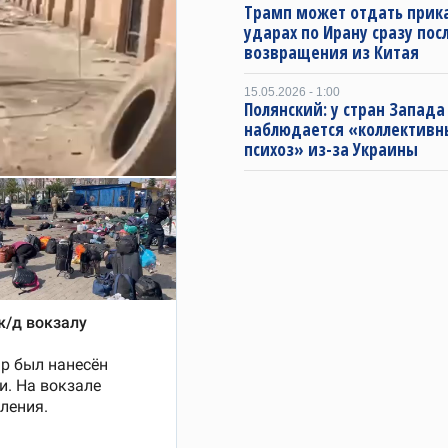
Трамп может отдать прика
ударах по Ирану сразу пос
возвращения из Китая
15.05.2026 - 1:00
Полянский: у стран Запада
наблюдается «коллектив
психоз» из-за Украины