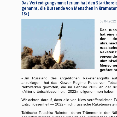
Das Verteidigungsministerium hat den Startberei
genannt, die Dutzende von Menschen in Kramator
18+)
08.04.2022 
Das russ
hat eine 
der de
ukrainisc
russi
Rakete
verwendet
ukrainisc
Mensche
getötet ha
«Um Russland des angeblichen Raketenangriffs a
anzuklagen, hat das Kiewer Regime Fotos von Totsch
Netzwerken geworfen, die im Februar 2022 an der ru
«Alliierte Entschlossenheit - 2022» teilgenommen haben.
Wir achten darauf, dass alle von Kiew veröffentlichten 
Entschlossenheit — 2022» nicht russische Raketensystem
Taktische Totschka-Raketen, deren Trümmer in der N