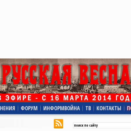
НЕНИЯ
ФОРУМ
ИНФОРМВОЙНА
ТВ
КОНТАКТЫ
П