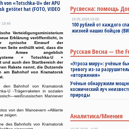
ch von «Totschka-U» der APU
Русвесна: помощь До
sk getötet hat (FOTO, VIDEO
18.05.2026 03:00
100 рублей от каждого спа
- 18:46
жизней наших бойцов (В
ische Verteidigungsministerium
neue Erklärung veröffentlicht, in
r zynische Einwurf der
hen Seite enthüllt wird, dass die
Русская Весна — the F
sche Armee angeblich
nsysteme « Totschka-U »
 und auch den Startbereich der
«Угроза миру»: учёные бь
hen Rakete nennt, die Dutzende
тревогу из-за разрушител
n am Bahnhof von Kramatorsk
«вторжения»
t.
Учёные обнаружили мощ
uf den Bahnhof von Kramatorsk
космический луч неизвест
ka-U -Trägerraketen in sozialen
природы
ssisch—weißrussischen Manoever
Fotos von den Manoevern «Alliierte
Аналитика/Мнения
e zeigen.
ähe des Bahnhofs von Kramatorsk