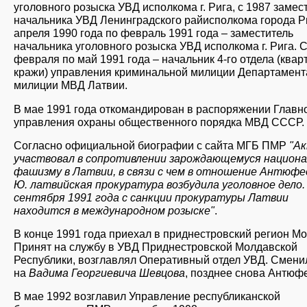
уголовного розыска УВД исполкома г. Рига, с 1987 замес
начальника УВД Ленинградского райисполкома города Р
апреля 1990 года по февраль 1991 года – заместитель
начальника уголовного розыска УВД исполкома г. Рига. 
февраля по май 1991 года – начальник 4-го отдела (ква
кражи) управления криминальной милиции Департамент
милиции МВД Латвии.
В мае 1991 года откомандирован в распоряжении Главн
управления охраны общественного порядка МВД СССР.
Согласно официальной биографии с сайта МГБ ПМР
"А
участвовал в сопротивлении зарождающемуся национа
фашизму в Латвии, в связи с чем в отношение Антюфе
Ю. латвийская прокуратура возбудила уголовное дело.
сентября 1991 года с санкции прокуратуры Латвии
находится в международном розыске"
.
В конце 1991 года приехал в приднестровский регион М
Принят на службу в УВД Приднестровской Молдавской
Республики, возглавлял Оперативный отдел УВД. Смени
на
Вадима Георгиевича Шевцова
, позднее снова Антюф
В мае 1992 возглавил Управление республиканской