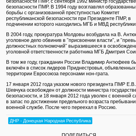
безопасности ПМР, с сентября 1992 министр государств
безопасности ПМР. В 1994 году возглавлял образованны
борьбы с организованной преступностью Комитет
республиканской безопасности при Президенте ПМР, в
подчинении которого находились МГБ и МВД республики
В 2004 году, прокуратура Молдовы возбудила на В. Ант
уголовное дело обвинив в "присвоении власти", и "пре
должностных полномочий" выразившееся в освобожден
уголовной ответственности работника МГБ Дмитрия Сои
В том же году, гражданин России Владимир Антюфеев б
включён в список лидеров Приднестровья, объявленных
территории Евросоюза персонами нон-грата.
17 января 2012 года указом нового президента ПМР Е.В.
Шевчука освобожден от должности министра государств
безопасности, и 18 января 2012 года уволен с военной 
в запас по достижении предельного возраста пребывани
военной службе. После чего переехал в Россию.
ДНР - Донецкая Народная Республика
ПОДЕЛИТЬСЯ