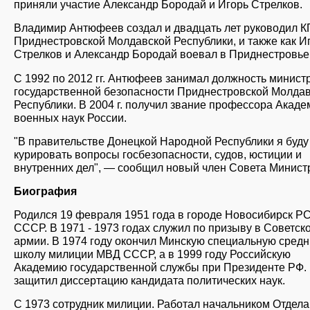
приняли участие Александр Бородай и Игорь Стрелков.
Владимир Антюфеев создал и двадцать лет руководил К
Приднестровской Молдавской Республики, и также как И
Стрелков и Александр Бородай воевал в Приднестровье
С 1992 по 2012 гг. Антюфеев занимал должность минист
государственной безопасности Приднестровской Молда
Республики. В 2004 г. получил звание профессора Акаде
военных наук России.
"В правительстве Донецкой Народной Республики я буду
курировать вопросы госбезопасности, судов, юстиции и
внутренних дел", — сообщил новый член Совета Минист
Биография
Родился 19 февраля 1951 года в городе Новосибирск 
СССР. В 1971 - 1973 годах служил по призыву в Советск
армии. В 1974 году окончил Минскую специальную сред
школу милиции МВД СССР, а в 1999 году Российскую
Академию государственной службы при Президенте РФ. 
защитил диссертацию кандидата политических наук.
С 1973 сотрудник милиции. Работал начальником Отдела