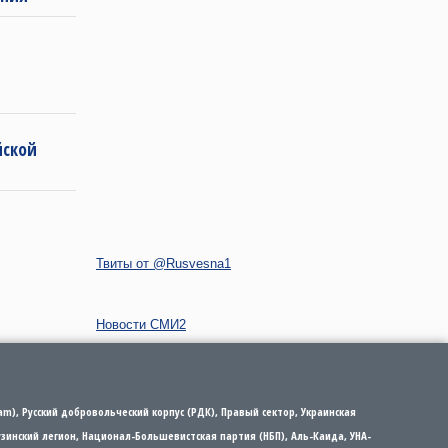
йской
Твиты от @Rusvesna1
Новости СМИ2
m), Русский добровольческий корпус (РДК), Правый сектор, Украинская
рузинский легион, Национал-Большевистская партия (НБП), Аль-Каида, УНА-