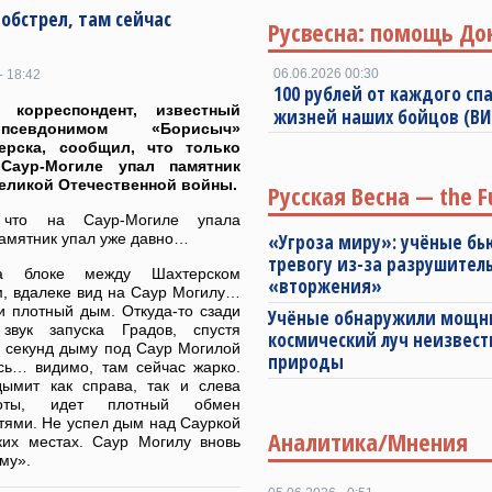
 обстрел, там сейчас
Русвесна: помощь До
06.06.2026 00:30
- 18:42
100 рублей от каждого спа
 корреспондент, известный
жизней наших бойцов (В
севдонимом «Борисыч»
ерска, сообщил, что только
Саур-Могиле упал памятник
еликой Отечественной войны.
Русская Весна — the F
 что на Саур-Могиле упала
памятник упал уже давно…
«Угроза миру»: учёные бь
тревогу из-за разрушител
а блоке между Шахтерском
«вторжения»
м, вдалеке вид на Саур Могилу…
и плотный дым. Откуда-то сзади
Учёные обнаружили мощ
звук запуска Градов, спустя
космический луч неизвест
о секунд дыму под Саур Могилой
природы
сь… видимо, там сейчас жарко.
ымит как справа, так и слева
оты, идет плотный обмен
тями. Не успел дым над Сауркой
Аналитика/Мнения
ких местах. Саур Могилу вновь
му».