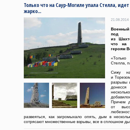
Только что на Саур-Могиле упала Стелла, идет
жарко...
21.08.2014 
Военный
под п
из Шахт
что на 
героям В
«Только
Стелла, 
Сижу н
и Торезо
разрывы 
донесся 
нескольк
добавило
Причем д
от выс
любезнос
развеяться, как загромыхало опять, дым в несколь
сотрясают множественные взрывы, все в сплошном ды