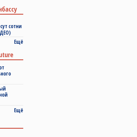
нбассу
сут сотни
ИДЕО)
Ещё
uture
ют
ьного
ный
ной
Ещё