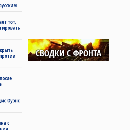
русским
ет тот,
агировать
ткрыть
 против
 после
е
дис Оуэнс
на с
ения