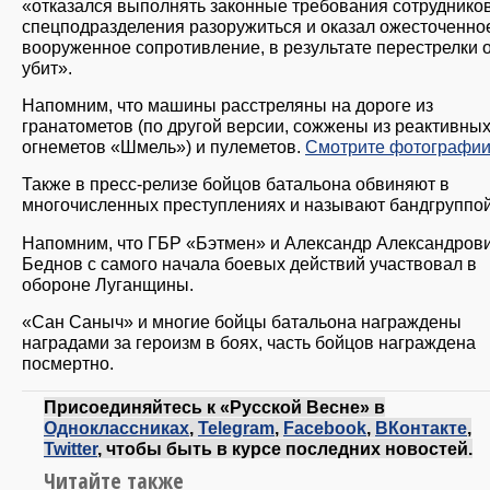
«отказался выполнять законные требования сотруднико
спецподразделения разоружиться и оказал ожесточенно
вооруженное сопротивление, в результате перестрелки 
убит».
Напомним, что машины расстреляны на дороге из
гранатометов (по другой версии, сожжены из реактивны
огнеметов «Шмель») и пулеметов.
Смотрите фотографи
Также в пресс-релизе бойцов батальона обвиняют в
многочисленных преступлениях и называют бандгруппо
Напомним, что ГБР «Бэтмен» и Александр Александров
Беднов с самого начала боевых действий участвовал в
обороне Луганщины.
«Сан Саныч» и многие бойцы батальона награждены
наградами за героизм в боях, часть бойцов награждена
посмертно.
Присоединяйтесь к «Русской Весне» в
Одноклассниках
,
Telegram
,
Facebook
,
ВКонтакте
,
Twitter
, чтобы быть в курсе последних новостей.
Читайте также