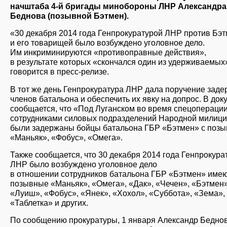
начштаба 4-й бригады минобороны ЛНР Александра
Беднова (позывной Бэтмен).
«30 декабря 2014 года Генпрокуратурой ЛНР против Бэ
и его товарищей было возбуждено уголовное дело.
Им инкриминируются «противоправные действия»,
в результате которых «скончался один из удерживаемых
говорится в пресс-релизе.
В тот же день Генпрокуратура ЛНР дала поручение заде
членов батальона и обеспечить их явку на допрос. В док
сообщается, что «Под Луганском во время спецопераци
сотрудниками силовых подразделений Народной милиц
были задержаны бойцы батальона ГБР «Бэтмен» с поз
«Маньяк», «Фобус», «Омега».
Также сообщается, что 30 декабря 2014 года Генпрокура
ЛНР было возбуждено уголовное дело
в отношении сотрудников батальона ГБР «Бэтмен» име
позывные «Маньяк», «Омега», «Дак», «Чечен», «Бэтмен»
«Луиш», «Фобус», «Янек», «Хохол», «Суббота», «Зема»,
«Таблетка» и других.
По сообщению прокуратуры, 1 января Александр Бедно