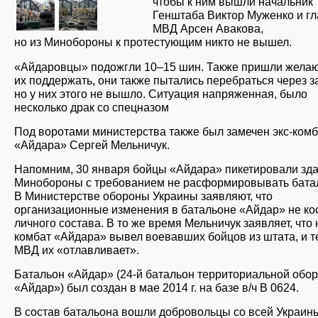
чтобы к ним вышли начальник
Генштаба Виктор Муженко и г
МВД Арсен Авакова,
но из Минобороны к протестующим никто не вышел.
«Айдаровцы» подожгли 10–15 шин. Также пришли жела
их поддержать, они также пытались перебраться через з
но у них этого не вышло. Ситуация напряженная, было
несколько драк со спецназом
Под воротами министерства также был замечен экс-комб
«Айдара» Сергей Мельничук.
Напомним, 30 января бойцы «Айдара» пикетировали зд
Минобороны с требованием не расформировывать бата
В Министерстве обороны Украины заявляют, что
организационные изменения в батальоне «Айдар» не ко
личного состава. В то же время Мельничук заявляет, что
комбат «Айдара» вывел воевавших бойцов из штата, и т
МВД их «отлавливает».
Батальон «Айдар» (24-й батальон территориальной обо
«Айдар») был создан в мае 2014 г. на базе в/ч В 0624.
В состав батальона вошли добровольцы со всей Украин