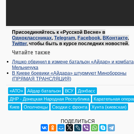
Присоединяйтесь к «Русской Весне» в
Одноклассниках
,
Telegram
,
Facebook
,
ВКонтакте
,
Twitter
, чтобы быть в курсе последних новостей.
Читайте также
Ляшко обвинил в измене батальон «Айдар» и комбата
Мельничука
В Киеве боевики «Айдара» штурмуют Минобороны
(ПРЯМАЯ ТРАНСЛЯЦИЯ)
«АТО»
Айдар батальон
ВСУ
Донбасс
ДНР - Донецкая Народная Республика
Карательная опера
Киев
Ополченцы
Сводки с фронта
Хунта (киевская)
ПОДЕЛИТЬСЯ