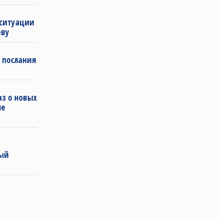
 ситуации
еву
 послания
з о новых
ле
ный