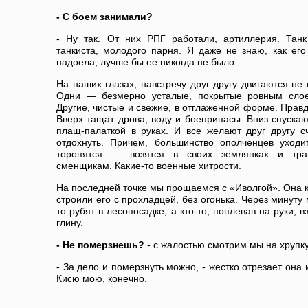
- С боем занимали?
- Ну так. От них РПГ работали, артиллерия. Тан
танкиста, молодого парня. Я даже не знаю, как его
надоела, лучше бы ее никогда не было.
На наших глазах, навстречу друг другу двигаются не
Одни — безмерно усталые, покрытые ровным слое
Другие, чистые и свежие, в отглаженной форме. Правд
Вверх тащат дрова, воду и боеприпасы. Вниз спуска
плащ-палаткой в руках. И все желают друг другу с
отдохнуть. Причем, большинство ополченцев уход
торопятся — возятся в своих землянках и тран
сменщикам. Какие-то военные хитрости.
На последней точке мы прощаемся с «Иволгой». Она к
строили его с прохладцей, без огонька. Через минуту
то рубят в лесопосадке, а кто-то, поплевав на руки, 
глину.
- Не померзнешь?
- с жалостью смотрим мы на хрупк
- За дело и померзнуть можно, - жестко отрезает она 
Кисю мою, конечно.