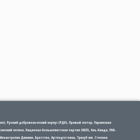
m), Русский добровольческий корпус (РДК), Правый сектор, Украинская
рузинский легион, Национал-Большевистская партия (НБП), Аль-Каида, УНА-
Мизантропик Дивижн, Братство, Артподготовка, Тризуб им. Степана