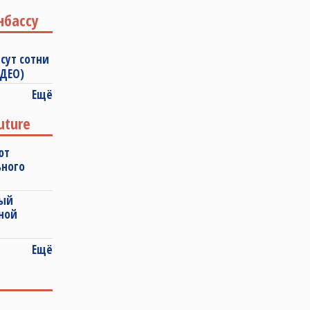
нбассу
сут сотни
ИДЕО)
Ещё
uture
ют
ьного
ный
ной
Ещё