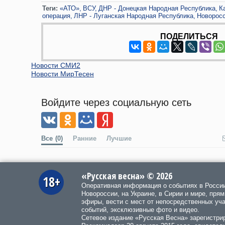
Теги:
«АТО»
ВСУ
ДНР - Донецкая Народная Республика
К
операция
ЛНР - Луганская Народная Республика
Новорос
ПОДЕЛИТЬСЯ
Новости СМИ2
Новости МирТесен
Войдите через социальную сеть
Все
(0)
Ранние
Лучшие
«Русская весна» © 2026
18+
Оперативная информация о событиях в Росси
Новороссии, на Украине, в Сирии и мире, пря
эфиры, вести с мест от непосредственных уч
событий, эксклюзивные фото и видео.
Сетевое издание «Русская Весна»
зарегистри