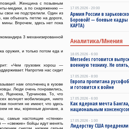
 позиций. Женщина с позывным
денты-медики, а по снаряжению —
17.05.2026 - 20:00
бы свои не подстрелили. Один из
Армия России в харьковск
, как объехать петлю на дороге,
Боровой! — боевые кадры
 мины. Впрочем, здесь нет пока
КАРТА)
амкомандира 3 механизированной
Аналитика/Мнения
ка оружия, и только потом еда и
18.05.2026 - 6:00
Mersedes готовится выпус
военную технику. Не опять,
орит: «Чем грузовик хорош —
поддерживает. Напротив нас сидит
17.05.2026 - 8:00
Европа пропитана русофо
казывает нам ополченец в кузове
и готовится к войне
новцы. Люди очень понравились,
о, Яценюка, Турчинова. То, что
всех волнует мобилизация, никто
17.05.2026 - 6:00
Как ядерная мечта Бангла
там понятия не имеют, что здесь
национальным консенсусо
оюем не мы, коренные дончане, а
мы, самые настоящие «стенки»
17.05.2026 - 1:00
и — «свежие» бойцы идут менять
Лидерству США предрекли
 колючим снегом, низким серым