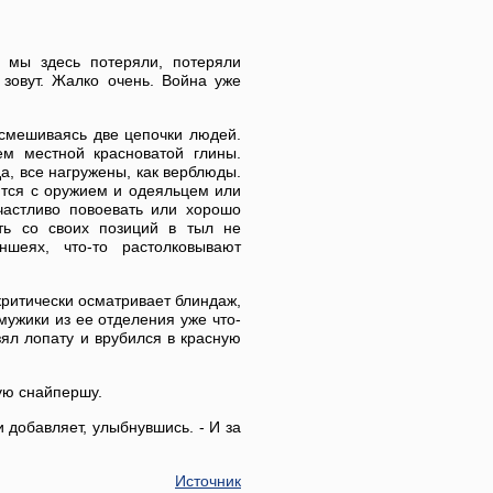
к мы здесь потеряли, потеряли
 зовут. Жалко очень. Война уже
 смешиваясь две цепочки людей.
м местной красноватой глины.
а, все нагружены, как верблюды.
ются с оружием и одеяльцем или
частливо повоевать или хорошо
ить со своих позиций в тыл не
шеях, что-то растолковывают
ритически осматривает блиндаж,
 мужики из ее отделения уже что-
взял лопату и врубился в красную
ую снайпершу.
и добавляет, улыбнувшись. - И за
Источник