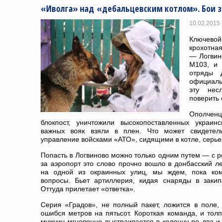
«Иволга» над «дебальцевским котлом». Бои з
10.02.2015 
Ключевой
крохотная
— Логвин
М103, и 
отряды 
официаль
эту нес
поверить 
Ополченц
блокпост, уничтожили высокопоставленных украин
важных вояк взяли в плен. Что может свидетел
управление войсками «АТО», сидящими в котле, серье
Попасть в Логвиново можно только одним путем — с р
за аэропорт это слово прочно вошло в донбасский ле
на одной из окраинных улиц, мы ждем, пока ком
вопросы. Бьет артиллерия, кидая снаряды в заки
Оттуда прилетает «ответка».
Серия «Градов», не полный пакет, ложится в поле,
ошибся метров на пятьсот. Короткая команда, и то
мужчин мгновенно выстраивается в колонну по два и 