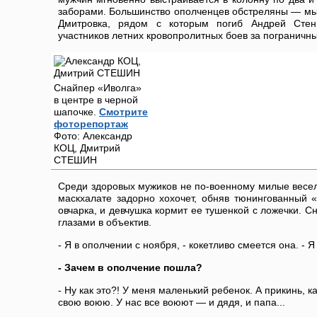
заборами. Большинство ополченцев обстреляны — мы
Дмитровка, рядом с которым погиб Андрей Стени
участников летних кровопролитных боев за пограничн
Снайпер «Иволга»
в центре в черной
шапочке.
Смотрите
фоторепортаж
Фото: Александр
КОЦ, Дмитрий
СТЕШИН
Среди здоровых мужиков не по-военному милые весе
маскхалате задорно хохочет, обняв тюнингованный 
овчарка, и девчушка кормит ее тушенкой с ложечки. С
глазами в объектив.
- Я в ополчении с ноября, - кокетливо смеется она. - Я
- Зачем в ополчение пошла?
- Ну как это?! У меня маленький ребенок. А прикинь, к
свою воюю. У нас все воюют — и дядя, и папа...