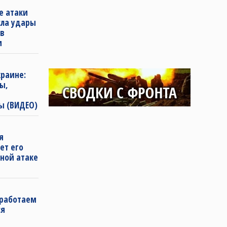
е атаки
сла удары
 в
и
раине:
ы,
ы (ВИДЕО)
я
ет его
ной атаке
 работаем
ся