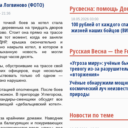
а Логвиново (ФОТО)
Русвесна: помощь До
- 21:36
18.05.2026 03:00
 точкой боев за котел стала
100 рублей от каждого спа
 деревенька на тридцать дворов
жизней наших бойцов (В
ово. Стоит она прямо на трассе
в тот момент, когда ее заняли
ДНР, крышка окончательно и
но накрыла котел, в котором в
Русская Весна — the F
лыханную новость не могли
еще часов десять.
«Угроза миру»: учёные бь
ы, обустроившие на трассе свой
тревогу из-за разрушител
ских офицеров, еще несколько
«вторжения»
ьствовать только об одном —
зно нарушено.
Учёные обнаружили мощ
космический луч неизвест
отацией ополченцев. После боев
природы
ксикон. В пригороде Углегорска,
андиры-сменщики обсудят все
пающий «дебальцевский котел».
Новости по теме
 за крайними домами. Наводчик
лпа балагурящих и покуривающих
растягивается вдоль улицы, под