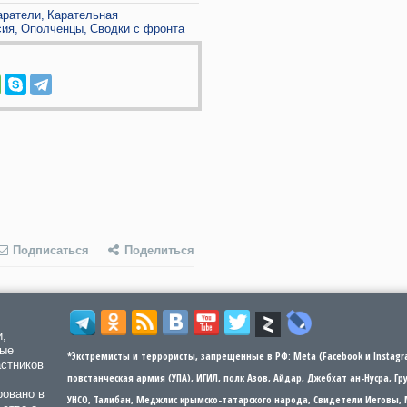
аратели
Карательная
сия
Ополченцы
Сводки с фронта
Подписаться
Поделиться
и,
мые
*Экстремисты и террористы, запрещенные в РФ: Meta (Facebook и Instagra
астников
повстанческая армия (УПА), ИГИЛ, полк Азов, Айдар, Джебхат ан-Нусра, Г
ровано в
УНСО, Талибан, Меджлис крымско-татарского народа, Свидетели Иеговы, 