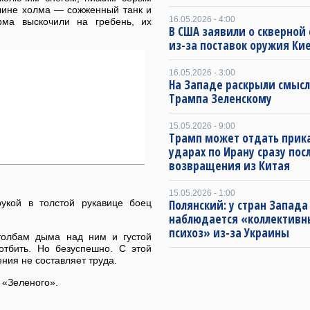
шине холма — сожженный танк и
16.05.2026 - 4:00
ма выскочили на гребень, их
В США заявили о скверной
из-за поставок оружия Ки
16.05.2026 - 3:00
На Западе раскрыли смысл
Трампа Зеленскому
15.05.2026 - 9:00
Трамп может отдать прика
ударах по Ирану сразу пос
возвращения из Китая
:
15.05.2026 - 1:00
рукой в толстой рукавице боец
Полянский: у стран Запада
наблюдается «коллектив
психоз» из-за Украины
толбам дыма над ним и густой
отбить. Но безуспешно. С этой
ния не составляет труда.
 «Зеленого».