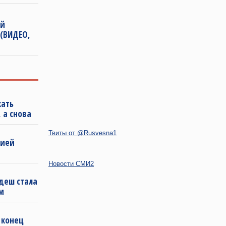
ой
 (ВИДЕО,
кать
 а снова
Твиты от @Rusvesna1
бией
Новости СМИ2
деш стала
м
 конец