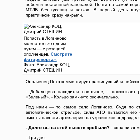
небом и постоянной канонадой. Почти на самой вер
МТЛБ без гусениц и катков. В первый день штур
практически сразу накрыли.
Попасть в Логвиново
можно только одним
путем — с ротацией
ополченцев.
Смотрите
фоторепортаж
Фото: Александр КОЦ,
Дмитрий СТЕШИН
Ополченец Петр комментирует раскинувшийся пейзаж
- Дебальцево находится восточнее, - показывает 
«Зеленый». - Кольцо замкнуто окончательно.
Под нами — то самое село Логвиново. Судя по с
автоматической стрельбе, силы АТО пытаются его 
высоты навести артиллерию на украинские подразделе
- Долго вы на этой высоте пробыли?
- спрашиваем
- Три дня.