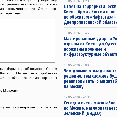
18.05.2026 - 12:30
 встречаем знакомых по поселку
Ответ на террористически
н, ополченцев из Славянска,
Киева: Армия России нане
ые переходы.
по объектам «Нафтогаза»
Днепропетровской област
18.05.2026 - 9:45
Массированный удар по Ук
взрывы от Киева до Одесс
поражены военные и
инфраструктурные объект
18.05.2026 - 8:00
лые барышни. «Люсьен» в белом
Чем дольше откладываетс
«Калаш». На ее голос прибегает
решение, тем сложнее буд
найпер «Иволга» игриво стреляет
реализовывать: о масштаб
на Москву
 с Макеевки.
17.05.2026 - 20:30
Сегодня очень масштабно
ак у нас там шарахает. За Кисю за
по Москве, нагло хвастает
Зеленский (ВИДЕО)