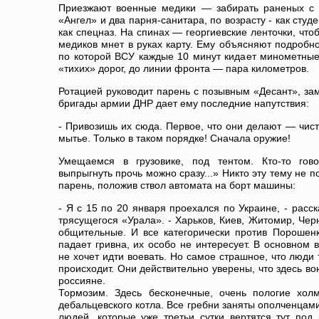
Приезжают военные медики — забирать раненых с
«Ангел» и два парня-санитара, по возрасту - как сту
как спецназ. На спинах — георгиевские ленточки, что
медиков мнет в руках карту. Ему объясняют подробно
по которой ВСУ каждые 10 минут кидает минометные
«тихих» дорог, до линии фронта — пара километров.
Ротацией руководит парень с позывным «Десант», з
бригады армии ДНР дает ему последние напутствия:
- Привозишь их сюда. Первое, что они делают — чист
мытье. Только в таком порядке! Сначала оружие!
Умещаемся в грузовике, под тентом. Кто-то гов
выпрыгнуть прочь можно сразу...» Никто эту тему не 
парень, положив ствол автомата на борт машины:
- Я с 15 по 20 января проехался по Украине, - расс
трясущегося «Урала». - Харьков, Киев, Житомир, Чер
общительные. И все категорически против Порошенк
падает гривна, их особо не интересует. В основном 
не хочет идти воевать. Но самое страшное, что люди 
происходит. Они действительно уверены, что здесь в
россияне.
Тормозим. Здесь бесконечные, очень пологие хол
дебальцевского котла. Все гребни заняты ополченцам
людей, которые уже третьи сутки вертятся тут под