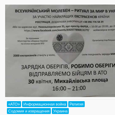
«АТО»
Информационная война
Религия
Содомия и извращения
Украина