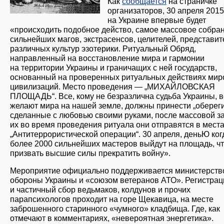
Как
сообщается
на страничке
организаторов, 30 апреля 2015
на Украине впервые будет
«происходить подобное действо, самое массовое собра
сильнейших магов, экстрасенсов, целителей, представит
различных культур эзотерики. Ритуальный Обряд,
направленный на восстановление мира и гармонии
на территории Украины и граничащих с ней государств,
основанный на проверенных ритуальных действиях ми
цивилизаций. Место проведения — „МИХАЙЛОВСКАЯ
ПЛОЩАДЬ“. Все, кому не безразлична судьба Украины, вс
желают мира на нашей земле, должны принести „обереги
сделанные с любовью своими руками, после массовой з
их во время проведения ритуала они отправятся в мест
„Антитеррористической операции“. 30 апреля, деньЮ ког
более 2000 сильнейших мастеров выйдут на площадь, ч
призвать высшие силы прекратить войну».
Мероприятие официально поддерживается министерств
обороны Украины и «союзом ветеранов АТО». Регистрац
и частичный сбор ведьмаков, колдунов и прочих
парапсихологов проходит на горе Щекавица, на месте
заброшенного старинного «чумного» кладбища. Где, как
отмечают в комментариях, «невероятная энергетика».