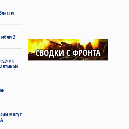
бласти
гибли 2
ведчик
алтикой
ан
ссии могут
ША