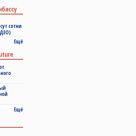
нбассу
сут сотни
ИДЕО)
Ещё
uture
ют
ьного
ный
ной
Ещё