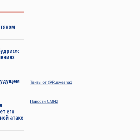
фтяном
будрис»:
лениях
 будущем
Твиты от @Rusvesna1
Новости СМИ2
я
ет его
ной атаке