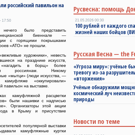
ли российский павильон на
Русвесна: помощь До
21.05.2026 00:30
- 17:50
100 рублей от каждого спа
 нечего было представить
жизней наших бойцов (В
ецианской биеннале —
яции с горящими покрышками
роев «АТО» не прошли.
Русская Весна — the F
«вежливые художники», невесть
авшиеся на празднике искусств,
 «нагадить в борщ» более
«Угроза миру»: учёные бь
ым россиянам. Никому
тревогу из-за разрушител
ные «мытци» (люди искусства, —
«вторжения»
 камуфляже «оккупировали»
й павильон на выставке.
Учёные обнаружили мощ
космический луч неизвест
ках камуфляжной расцветки
природы
тов» были нашивки с надписью
ке». Организаторы этой акции
года в Крыму и присутствие
Новости по теме
осетителей популярной выставки
давали камуфляжные куртки