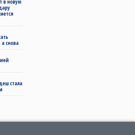
т в новую
удару
ляется
кать
 а снова
бией
деш стала
м