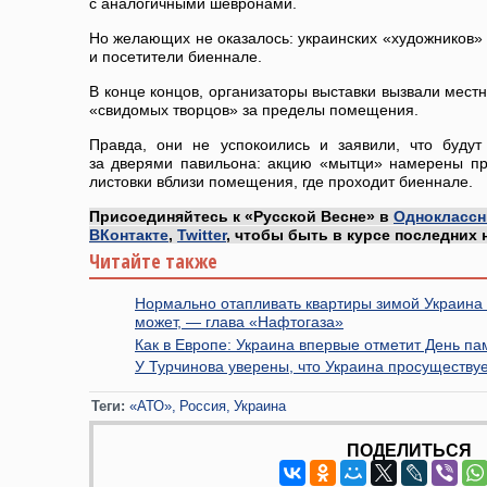
с аналогичными шевронами.
Но желающих не оказалось: украинских «художников» 
и посетители биеннале.
В конце концов, организаторы выставки вызвали мест
«свидомых творцов» за пределы помещения.
Правда, они не успокоились и заявили, что будут
за дверями павильона: акцию «мытци» намерены пр
листовки вблизи помещения, где проходит биеннале.
Присоединяйтесь к «Русской Весне» в
Одноклассн
ВКонтакте
,
Twitter
, чтобы быть в курсе последних 
Читайте также
Нормально отапливать квартиры зимой Украина 
может, — глава «Нафтогаза»
Как в Европе: Украина впервые отметит День п
У Турчинова уверены, что Украина просуществуе
Теги:
«АТО»
Россия
Украина
ПОДЕЛИТЬСЯ