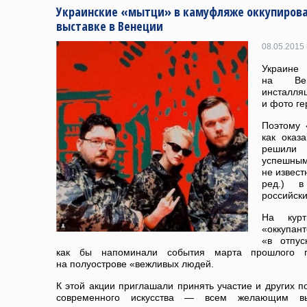
Украинские «мытци» в камуфляже оккупирова
выставке в Венеции
08.05.2015 
Украине
на Вен
инсталл
и фото ге
Поэтому 
как оказ
решили
успешн
не извест
ред.) в
российски
На курт
«оккупан
«в отпус
как бы напоминали события марта прошлого 
на полуострове «вежливых людей.
К этой акции приглашали принять участие и других п
современного искусства — всем желающим вы