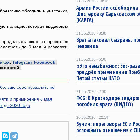
21.05.2026 - 10:30
Армия России освободила
брезгливо обходили и участники,
Шестеровку Харьковской о
(КАРТА)
ную полицию, которая выдворила
21.05.2026 - 8:38
Враг атаковал Сызрань, по
 продолжать свое «творчество»
человека
одолжать до 9 мая и раздавать
21.05.2026 - 6:00
иках
,
Telegram
,
Facebook
,
«Это неизбежно»: Экс-раз
новостей.
предрёк применение Приб
Пятой статьи НАТО
больше себе позволить не
21.05.2026 - 2:00
ФСБ: В Краснодаре задерж
амяти и примирения 8 мая
пособник врага (ВИДЕО)
т до 2020 года
20.05.2026 - 22:19
Вучич: переговоры ЕС и Ро
осложнить отношения с С