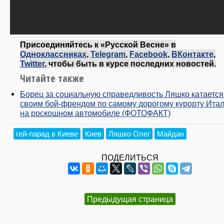
Присоединяйтесь к «Русской Весне» в
Одноклассниках
,
Telegram
,
Facebook
,
ВКонтакте
,
Twitter
, чтобы быть в курсе последних новостей.
Читайте также
Борец за социальную справедливость Ляшко катается
своим бой-френдом по самому дорогому курорту Ита
на роскошном автомобиле (ФОТОФАКТ)
гей-парад в Киеве
Киев
Ляшко Олег
Майдан
ПОДЕЛИТЬСЯ
Предыдущая страница