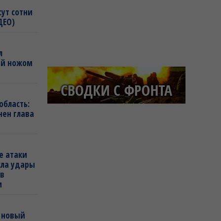
сут сотни
ДЕО)
л
ей ножом
область:
нен глава
е атаки
сла удары
 в
и
 новый