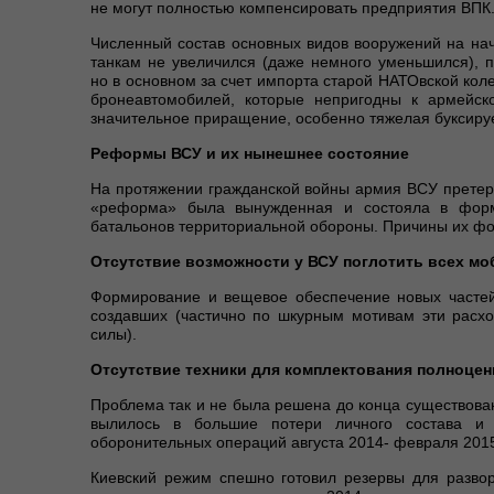
не могут полностью компенсировать предприятия ВПК
Численный состав основных видов вооружений на на
танкам не увеличился (даже немного уменьшился), 
но в основном за счет импорта старой НАТОвской кол
бронеавтомобилей, которые непригодны к армейск
значительное приращение, особенно тяжелая буксиру
Реформы ВСУ и их нынешнее состояние
На протяжении гражданской войны армия ВСУ претер
«реформа» была вынужденная и состояла в форми
батальонов территориальной обороны. Причины их 
Отсутствие возможности у ВСУ поглотить всех м
Формирование и вещевое обеспечение новых частей
создавших (частично по шкурным мотивам эти расхо
силы).
Отсутствие техники для комплектования полноце
Проблема так и не была решена до конца существован
вылилось в большие потери личного состава и 
оборонительных операций августа 2014- февраля 201
Киевский режим спешно готовил резервы для разво