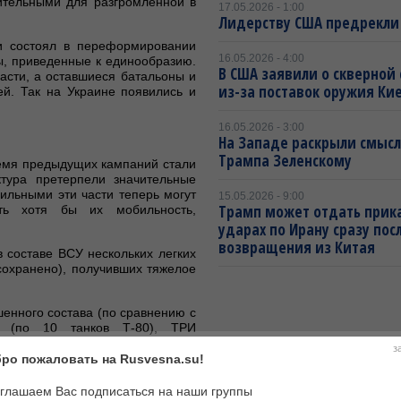
сительными для разгромленной в
17.05.2026 - 1:00
Лидерству США предрекли
и состоял в переформировании
16.05.2026 - 4:00
ы, приведенные к единообразию.
В США заявили о скверной
асти, а оставшиеся батальоны и
из-за поставок оружия Ки
й. Так на Украине появились и
16.05.2026 - 3:00
На Западе раскрыли смысл
Трампа Зеленскому
емя предыдущих кампаний стали
ктура претерпели значительные
ильными эти части теперь могут
15.05.2026 - 9:00
Трамп может отдать прика
ть хотя бы их мобильность,
ударах по Ирану сразу пос
возвращения из Китая
 составе ВСУ нескольких легких
сохранено), получивших тяжелое
енного состава (по сравнению с
у (по 10 танков Т-80), ТРИ
части обеспечения.
з
ро пожаловать на Rusvesna.su!
 реорганизации. Возможность
ийской группы увеличен втрое.
глашаем Вас подписаться на наши группы