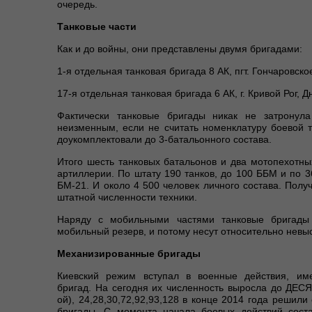
очередь.
Танковые части
Как и до войны, они представлены двумя бригадами:
1-я отдельная танковая бригада 8 АК, пгт. Гончаровско
17-я отдельная танковая бригада 6 АК, г. Кривой Рог, 
Фактически танковые бригады никак не затронул
неизменным, если не считать номенклатуру боевой те
доукомплектовали до 3-батальонного состава.
Итого шесть танковых батальонов и два мотопехотны
артиллерии. По штату 190 танков, до 100 ББМ и по 
БМ-21. И около 4 500 человек личного состава. Полу
штатной численности техники.
Наряду с мобильными частями танковые бригады 
мобильный резерв, и потому несут относительно невы
Механизированные бригады
Киевский режим вступал в военные действия, и
бригад. На сегодня их численность выросла до ДЕС
ой), 24,28,30,72,92,93,128 в конце 2014 года решил
бригады. С момента начала боевых действий сост