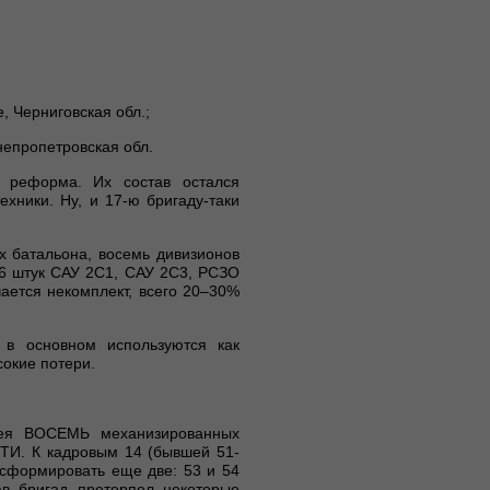
е, Черниговская обл.;
Днепропетровская обл.
а реформа. Их состав остался
хники. Ну, и 17-ю бригаду-таки
х батальона, восемь дивизионов
36 штук САУ 2С1, САУ 2С3, РСЗО
чается некомплект, всего 20–30%
в основном используются как
сокие потери.
мея ВОСЕМЬ механизированных
ЯТИ. К кадровым 14 (бывшей 51-
и сформировать еще две: 53 и 54
ав бригад претерпел некоторые