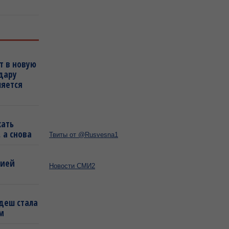
т в новую
удару
ляется
кать
 а снова
Твиты от @Rusvesna1
бией
Новости СМИ2
деш стала
м