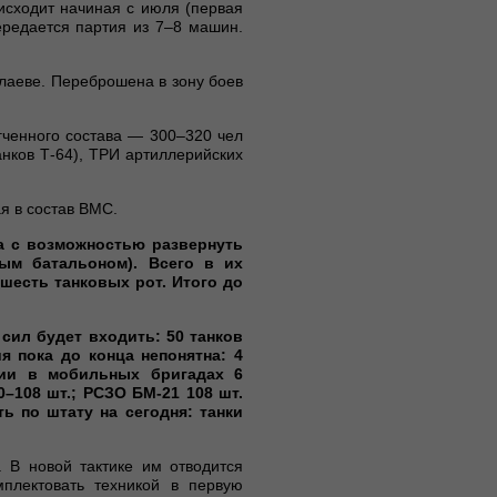
исходит начиная с июля (первая
ередается партия из 7–8 машин.
аеве. Переброшена в зону боев
гченного состава — 300–320 чел
анков Т-64), ТРИ артиллерийских
я в состав ВМС.
а с возможностью развернуть
ым батальоном). Всего в их
 шесть танковых рот. Итого до
сил будет входить: 50 танков
ия пока до конца непонятна: 4
ии в мобильных бригадах 6
0–108 шт.; РСЗО БМ-21 108 шт.
ь по штату на сегодня: танки
 В новой тактике им отводится
плектовать техникой в первую