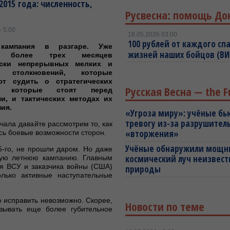
015 года: численность,
Русвесна: помощь До
- 5:00
18.05.2026 03:00
100 рублей от каждого спа
 кампания в разгаре. Уже
жизней наших бойцов (В
о более трех месяцев
ески непрерывных мелких и
х столкновений, которые
ют судить о стратегических
Русская Весна — the F
х, которые стоят перед
и, и тактических методах их
ния.
«Угроза миру»: учёные бь
тревогу из-за разрушител
чала давайте рассмотрим то, как
«вторжения»
сь боевые возможности сторон.
Учёные обнаружили мощ
-го, не прошли даром. Но даже
космический луч неизвест
рую летнюю кампанию. Главным
я ВСУ и заказчика войны (США)
природы
лько активные наступательные
 исправить невозможно. Скорее,
Новости по теме
азывать еще более губительное