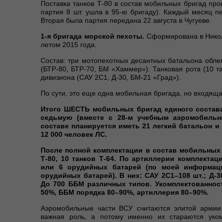
Поставка танков Т-80 в состав мобильных бригад про
партия 8 шт. ушла в 95-ю бригаду). Каждый месяц п
Вторая была партия передана 22 августа в Чугуеве.
1-я бригада морской пехоты.
Сформирована в Никол
летом 2015 года.
Состав: три мотопехотных десантных батальона обле
(БТР-80, БТР-70, БМ «Хаммер»). Танковая рота (10 т
дивизиона (САУ 2С1, Д-30, БМ-21 «Град»).
По сути, это еще одна мобильная бригада, но входяща
Итого ШЕСТЬ мобильных бригад единого состав
седьмую (вместе с 28-м учебным аэромобильн
составе планируется иметь 21 легкий батальон и
12 000 человек ЛС.
После полной комплектации в состав мобильных 
Т-80, 10 танков Т-64. По артиллерии комплектац
или 6 орудийных батарей (по моей информац
орудийных батарей). В них: САУ 2С1–108 шт.; Д-3
До 700 ББМ различных типов. Укомплектованност
50%, ББМ порядка 80–90%, артиллерия 80–90%.
Аэромобильные части ВСУ считаются элитой армии.
важная роль, а потому именно их стараются уком