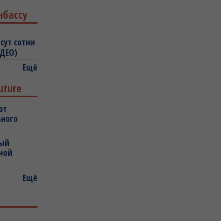
нбассу
сут сотни
ИДЕО)
Ещё
uture
ют
ьного
ный
ной
Ещё