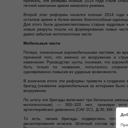
признать, эти резервы осенью 2014 года стали спа
летней кампании армии киевского режима.
Второй этап реформы начался осенью 2014 года 
остатков армии в более-менее боеспособные единиц
Для этого были доукомплектованы старые кадровые ч
новые рекруты пошли на формирование новых часте
давно забытые мотопехотные части.
Мобильные части
Потери, понесенные аэромобильными частями, во вр
причиной того, что именно их вооружение и стру
изменения. Руководство хунты, понимая, что аэромоб
быть только по названию, попыталось сохрани
одновременно повысив их ударные возможности.
В конечном итоге эти реформы привели к созданию в
бригад (название аэромобильные за которыми было 
вооружение.
По штату эти бригады включают три батальона уменьш
мотопехотным) — 300–320 чел, танковую рот
артиллерийских дивизиона (САУ 2С1, Д-30, БМ-21). И 
Доб
То есть, легкие бригады подверглись тотальной
десантирования исчезла. Штатный состав артиллер
При