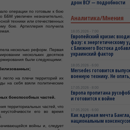
дрон ВСУ — подробности
.
чало операции по готовым к бою
Аналитика/Мнения
по ББМ увеличен незначительно,
есной техники или отечественных
ому бою. Артиллерия получила
емая.
18.05.2026 - 7:00
Европейский кризис входи
фазу: к энергетическому 
с Ближнего Востока добав
пела несколько реформ. Первая
украинский фактор
ровании нескольких десятков
формирования были следующими:
18.05.2026 - 6:00
обилизованных;
Mersedes готовится выпус
военную технику. Не опять,
 легло на плечи территорий их
ды на себя взяли политические
17.05.2026 - 8:00
Европа пропитана русофо
нных боеспособных частей.
и готовится к войне
ия территориальных частей, что
17.05.2026 - 6:00
неустойчивости его во время
Как ядерная мечта Бангла
5.
национальным консенсусо
рачивающейся войны и, следует