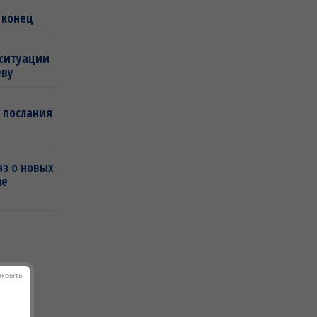
 конец
 ситуации
еву
 послания
з о новых
ле
акрыть