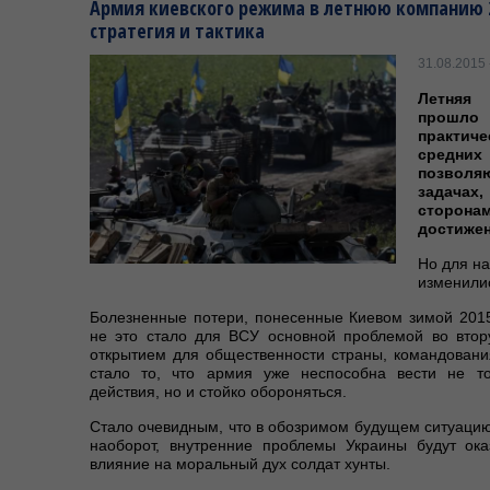
Армия киевского режима в летнюю компанию 2
стратегия и тактика
31.08.2015 
Летняя
прошл
практич
средни
позволя
задача
сторонам
достиже
Но для на
изменили
Болезненные потери, понесенные Киевом зимой 2015
не это стало для ВСУ основной проблемой во вто
открытием для общественности страны, командовани
стало то, что армия уже неспособна вести не то
действия, но и стойко обороняться.
Стало очевидным, что в обозримом будущем ситуацию
наоборот, внутренние проблемы Украины будут ок
влияние на моральный дух солдат хунты.