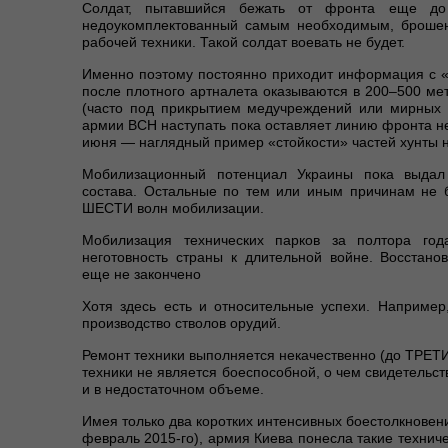
Солдат, пытавшийся бежать от фронта еще до
недоукомплектованный самым необходимым, брошен
рабочей техники. Такой солдат воевать не будет.
Именно поэтому постоянно приходит информация с «п
после плотного артналета оказываются в 200–500 мет
(часто под прикрытием медучреждений или мирных к
армии ВСН наступать пока оставляет линию фронта н
июня — наглядный пример «стойкости» частей хунты 
Мобилизационный потенциал Украины пока выдал 
состава. Остальные по тем или иным причинам не 
ШЕСТИ волн мобилизации.
Мобилизация технических парков за полтора год
неготовность страны к длительной войне. Восстано
еще не закончено
Хотя здесь есть и относительные успехи. Например
производство стволов орудий.
Ремонт техники выполняется некачественно (до ТРЕТ
техники не является боеспособной, о чем свидетельст
и в недостаточном объеме.
Имея только два коротких интенсивных боестолкновени
февраль 2015-го), армия Киева понесла такие техниче