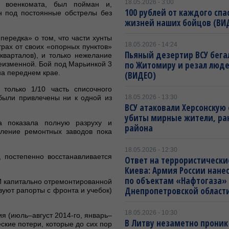
18.05.2026 - 3:00
 военкомата, был пойман и,
100 рублей от каждого спа
 под постоянные обстрелы без
жизней наших бойцов (ВИ
ередка» о том, что части хунты
18.05.2026 - 14:24
рах от своих «опорных пунктов»
Пьяный дезертир ВСУ бега
варталов), и только нежелание
по Житомиру и резал люд
еизменной. Бой под Марьинкой 3
на переднем крае.
(ВИДЕО)
только 1/10 часть списочного
были привлечены ни к одной из
18.05.2026 - 13:30
ВСУ атаковали Херсонскую 
убиты мирные жители, ра
а показала полную разруху и
района
вление ремонтных заводов пока
18.05.2026 - 12:30
, постепенно восстанавливается
Ответ на террористически
Киева: Армия России нане
по объектам «Нафтогаза»
И капитально отремонтированной
Днепропетровской област
вуют рапорты с фронта и учебок)
18.05.2026 - 10:30
я (июль–август 2014-го, январь–
В Литву незаметно проник
ские потери, которые до сих пор