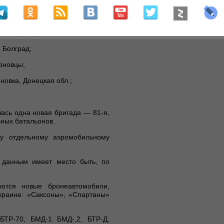
обильных бригад:
ское, Днепропетровская обл.;
 Болград;
рновцы;
новка, Донецкая обл.;
ась одна новая бригада — 81-я,
ьных батальонов.
му отдельному аэромобильному
 данным имеет место быть, по
ются новые бронеавтомобили,
краине: «Саксоны», «Спартаны»
БТР-70, БМД-1 БМД-,2, БТР-Д.