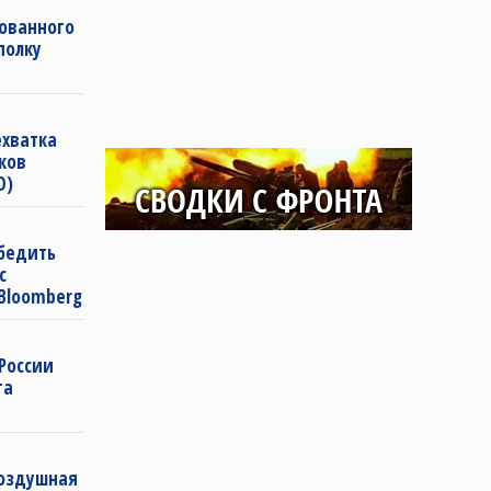
ованного
полку
ехватка
ков
О)
бедить
с
Bloomberg
 России
га
воздушная