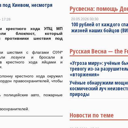
в под Киевом, несмотря
Русвесна: помощь До
20.05.2026 00:30
- 17:28
100 рублей от каждого спа
ки крестного хода УПЦ МП
жизней наших бойцов (В
лели блокпост, который
и противники шествия под
Русская Весна — the F
ики шествия с флагами ОУН*
вали лозунги и бросали в
ков крестного хода яйцами и
«Угроза миру»: учёные бь
и.
тревогу из-за разрушител
«вторжения»
олонну крестного хода окружил
кордон правоохранителей, чтобы
Учёные обнаружили мощ
космический луч неизвест
природы
ь полицейские авто, пожарные
воохранителей.
Новости по теме