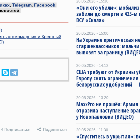
20.05.2026 - 15:30
иках
,
Telegram
,
Facebook
,
«Они его убили»: мобилиз
новостей.
забили до смерти в 425-м 
ВСУ «Скала»
)
20.05.2026 - 15:00
нять «гомомарши» и Крестный
На Украине критическая н
О)
старшеклассников: мальчи
вывозят за границу (ВИДЕ
20.05.2026 - 14:12
США требуют от Украины у
Европу снять ограничения 
белорусских удобрений — 
20.05.2026 - 13:20
MaxxPro не прошёл: Армия
отразила наступление вра
у Новопавловки (ВИДЕО)
Подписаться
Поделиться
20.05.2026 - 11:30
«Спуститесь в укрытия»: 