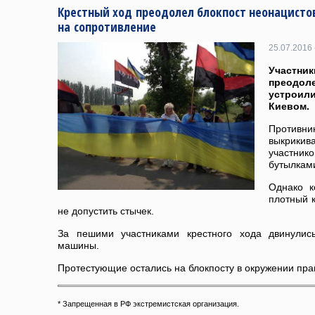
Крестный ход преодолел блокпост неонацисто
на сопротивление
25.07.2016 
Участни
преодо
устроил
Киевом.
Противн
выкрики
участни
бутылкам
Однако к
плотный 
не допустить стычек.
За пешими участниками крестного хода двинулис
машины.
Протестующие остались на блокпосту в окружении пра
* Запрещенная в РФ экстремистская организация.