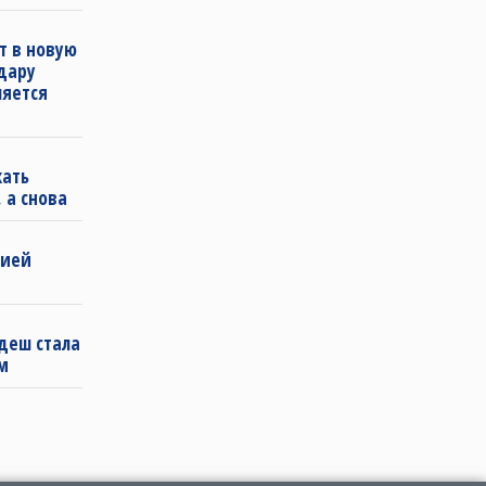
т в новую
удару
ляется
кать
 а снова
бией
деш стала
м