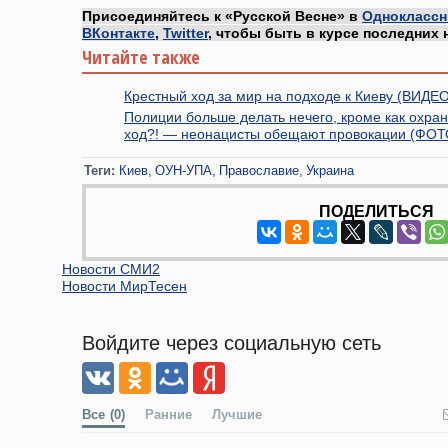
Присоединяйтесь к «Русской Весне» в
Одноклассн
ВКонтакте
,
Twitter
, чтобы быть в курсе последних 
Читайте также
Крестный ход за мир на подходе к Киеву (ВИДЕО
Полиции больше делать нечего, кроме как охра
ход?! — неонацисты обещают провокации (ФОТ
Теги:
Киев
ОУН-УПА
Православие
Украина
ПОДЕЛИТЬСЯ
Новости СМИ2
Новости МирТесен
Войдите через социальную сеть
Все
(0)
Ранние
Лучшие