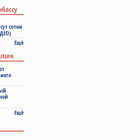
нбассу
сут сотни
ИДЕО)
Ещё
uture
ют
ьного
ный
ной
Ещё