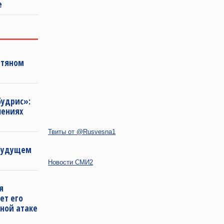
е
фтяном
будрис»:
лениях
Твиты от @Rusvesna1
 будущем
Новости СМИ2
я
ет его
ной атаке