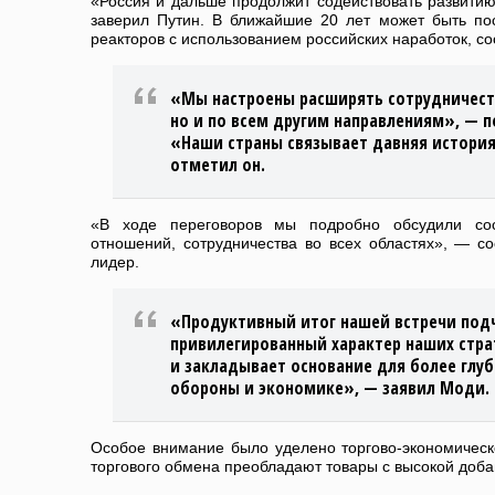
«Россия и дальше продолжит содействовать развити
заверил Путин. В ближайшие 20 лет может быть п
реакторов с использованием российских наработок, с
«Мы настроены расширять сотрудничеств
но и по всем другим направлениям», — п
«Наши страны связывает давняя истори
отметил он.
«В ходе переговоров мы подробно обсудили со
отношений, сотрудничества во всех областях», — с
лидер.
«Продуктивный итог нашей встречи под
привилегированный характер наших стр
и закладывает основание для более глуб
обороны и экономике», — заявил Моди.
Особое внимание было уделено торгово-экономическо
торгового обмена преобладают товары с высокой доб