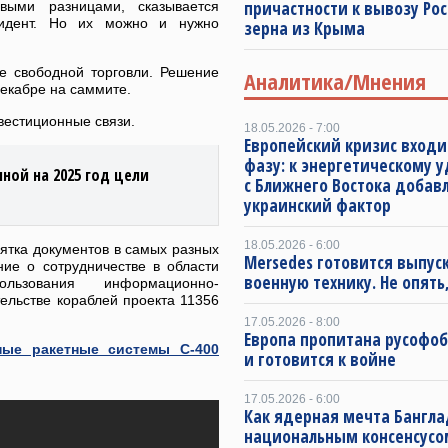
причастности к вывозу Ро
выми разницами, сказывается
зидент. Но их можно и нужно
зерна из Крыма
не свободной торговли. Решение
Аналитика/Мнения
декабре на саммите.
вестиционные связи.
18.05.2026 - 7:00
Европейский кризис входи
фазу: к энергетическому 
ной на 2025 год цели
с Ближнего Востока добав
украинский фактор
18.05.2026 - 6:00
ятка документов в самых разных
Mersedes готовится выпус
ие о сотрудничестве в области
военную технику. Не опять,
ьзования информационно-
ельстве кораблей проекта 11356
17.05.2026 - 8:00
Европа пропитана русофо
ные ракетные системы С-400
и готовится к войне
17.05.2026 - 6:00
Как ядерная мечта Бангла
национальным консенсусо