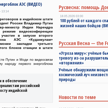
нергоблок АЭС (ВИДЕО)
Русвесна: помощь До
- 13:14
18.05.2026 03:00
реговоров в индийском штате
100 рублей от каждого спа
идент России Владимир Путин
жизней наших бойцов (В
ер-министр Индии Нарендра
 режиме видеоконференции
 участие в запуске второго
блока АЭС «Куданкулам»
Русская Весна — the F
монии закладки третьего
того блоков станции в штате
«Угроза миру»: учёные бь
тревогу из-за разрушител
сте Путин и Моди по видеосвязи
«вторжения»
у народу первого энергоблока
Учёные обнаружили мощ
космический луч неизвест
природы
м в обеспечение
урналистам российский
росту индийской
Новости по теме