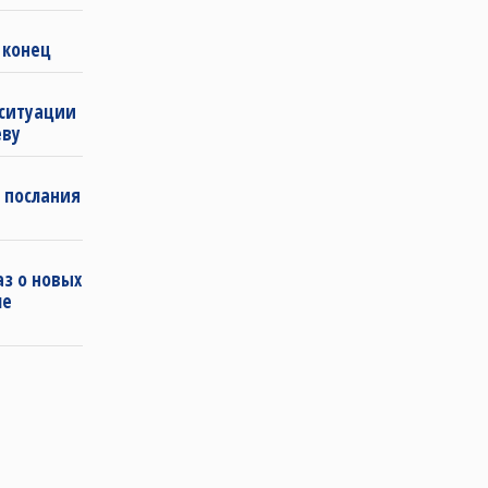
 конец
 ситуации
еву
 послания
з о новых
ле