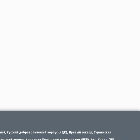
m), Русский добровольческий корпус (РДК), Правый сектор, Украинская
рузинский легион, Национал-Большевистская партия (НБП), Аль-Каида, УНА-