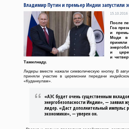
Владимир Путин и премьер Индии запустили э
15.10.2016 
После пе
Гоа през
и премь
Моди в
приняли
энерго
и цере
и четвер
Тамилнаду.
Лидеры вместе нажали символическую кнопку. В авгу
приняли участие в церемонии передачи индийском
«Куданкулам».
«АЭС будет очень существенным вкладо
энергобезопасности Индии», — заявил ж
лидер. «Даст дополнительный импульс 
экономики», — уверен он.