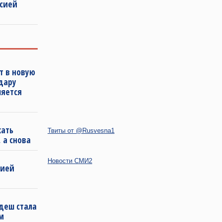
ссией
т в новую
удару
ляется
кать
Твиты от @Rusvesna1
 а снова
Новости СМИ2
бией
деш стала
м