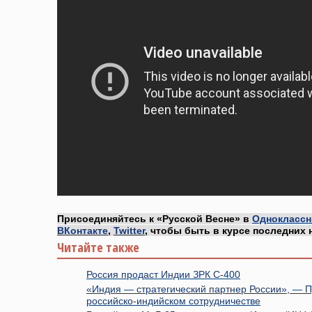
Присоединяйтесь к «Русской Весне» в
Одноклассн
ВКонтакте
,
Twitter
, чтобы быть в курсе последних 
Читайте также
Россия продаст Индии ЗРК С-400
«Индия — стратегический партнер России», — П
российско-индийском сотрудничестве