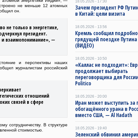
ю атомной энергетики Индии», —
18.05.2026 - 17:30
остроено не меньше 12 атомных
Зачем президент РФ Пути
ообщил он.
в Китай: цели визита
о не только в энергетике,
18.05.2026 - 13:56
Кремль сообщил подробно
одчеркнул президент.
грядущей поездке Путина
я и взаимопонимание», —
(ВИДЕО)
18.05.2026 - 10:50
стояние и перспективы наших
«Каллас не подходит»: Ев
ообщил журналистам российский
продолжает выбирать
переговорщика для Росси
Politico
черкивает
атегических отношений
18.05.2026 - 20:00
оких связей в сфере
Иран может выступить за 
обогащённого урана в Рос
вместо США, — Al Hadath
му сотрудничеству. В структуре
18.05.2026 - 19:40
авленной стоимостью.
Зеленский обвинил амери