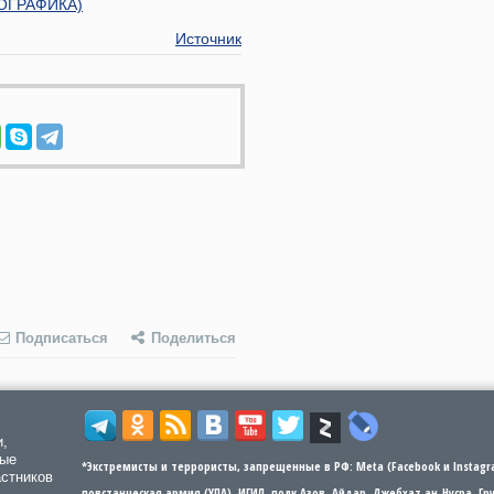
ФОГРАФИКА)
Источник
Подписаться
Поделиться
и,
мые
*Экстремисты и террористы, запрещенные в РФ: Meta (Facebook и Instagra
астников
повстанческая армия (УПА), ИГИЛ, полк Азов, Айдар, Джебхат ан-Нусра, Г