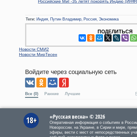
Российские МиГ-35 летят покорять Индию (ИН
Теги:
Индия
Путин Владимир
Россия
Экономика
ПОДЕЛИТЬСЯ
Новости СМИ2
Новости МирТесен
Войдите через социальную сеть
Все
(0)
Ранние
Лучшие
«Русская весна» © 2026
18+
Оперативная информация о событиях в Росси
Новороссии, на Украине, в Сирии и мире, пря
эфиры, вести с мест от непосредственных уч