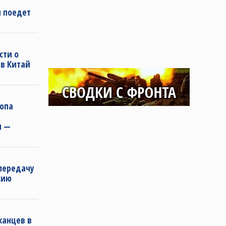
н поедет
сти о
 в Китай
ропа
и —
передачу
сию
канцев в