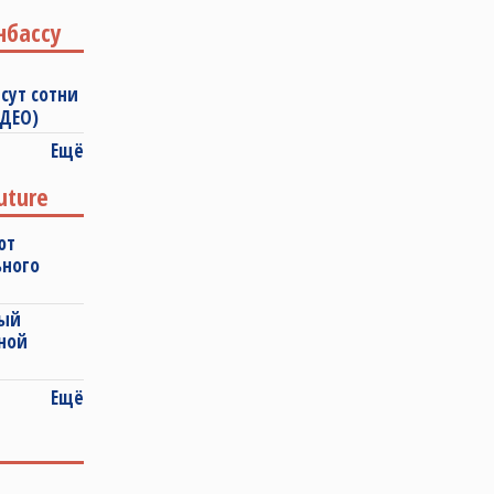
нбассу
сут сотни
ИДЕО)
Ещё
uture
ют
ьного
ный
ной
Ещё