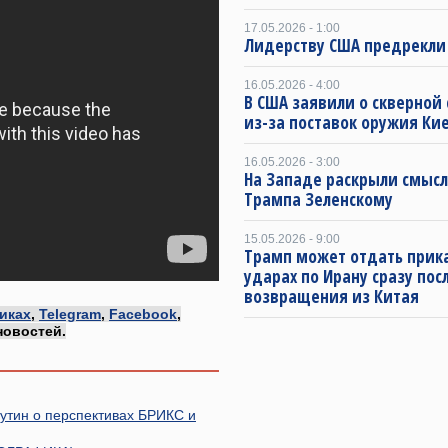
17.05.2026 - 1:00
Лидерству США предрекли
16.05.2026 - 4:00
В США заявили о скверной
из-за поставок оружия Ки
16.05.2026 - 3:00
На Западе раскрыли смысл
Трампа Зеленскому
15.05.2026 - 9:00
Трамп может отдать прика
ударах по Ирану сразу пос
возвращения из Китая
иках
,
Telegram
,
Facebook
,
новостей.
утин о перспективах БРИКС и