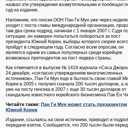
назвал эти утверждения возмутительными и пообещал п
суд на издание.
Напомним, что генсек ООН Пан Ги Мун уже через недел
уходит с поста главы международной организации, прор
там два срока подряд, начиная с 1 января 2007 г. Судя п
ситуации, он намерен попытаться побороться за пост
президента Южной Кореи, выборы которого скорее всег
пройдут в следующем году. Согласно всем опросам, он
является одним из самых популярных среди корейцев
возможных претендентов на пост лидера страны.
Как отмечается в выпуске № 1419 журнала «Сиса Джорн
24 декабря, «согласно утверждениям многочисленных
источников», Пан Ги Мун еще в бытность свою главой М
Кореи в 2005 г. получил сначала 200 тысяч долларов, а з
уже на посту генсека в 2007 г. еще 30 тысяч долларов от
скандально известного корейского бизнесмена Пак Ён Чх
Читайте также:
Пан Ги Мун может стать президентом
Южной Кореи
Издание, ссылаясь на свои источники, приводит и подро
передачи взяток. Сообщается, что 200 тысяч были пере