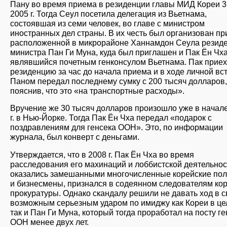
Пану во время приема в резиденции главы МИД Кореи 3
2005 г. Тогда Сеул посетила делегация из Вьетнама,
состоявшая из семи человек, во главе с министром
иностранных дел страны. В их честь был организован пр
расположенной в микрорайоне Ханнамдон Сеула резид
министра Пан Ги Муна, куда был приглашен и Пак Ён Чха
являвшийся почетным генконсулом Вьетнама. Пак приех
резиденцию за час до начала приема и в ходе личной вст
Паном передал последнему сумку с 200 тысяч долларов,
пояснив, что это «на транспортные расходы».
Вручение же 30 тысяч долларов произошло уже в начал
г. в Нью-Йорке. Тогда Пак Ён Чха передал «подарок с
поздравлениям для генсека ООН». Это, по информации
журнала, был конверт с деньгами.
Утверждается, что в 2008 г. Пак Ён Чха во время
расследования его махинаций и лоббистской деятельност
оказались замешанными многочисленные корейские пол
и бизнесмены, признался в содеянном следователям ко
прокуратуры. Однако скандалу решили не давать ход в с
возможным серьезным ударом по имиджу как Кореи в це
так и Пан Ги Муна, который тогда проработал на посту г
ООН менее двух лет.