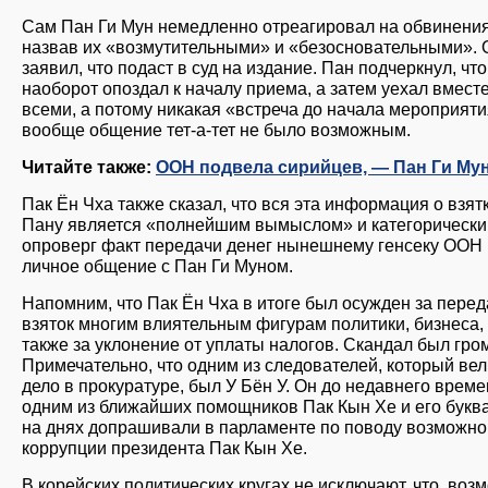
Сам Пан Ги Мун немедленно отреагировал на обвинения
назвав их «возмутительными» и «безосновательными». 
заявил, что подаст в суд на издание. Пан подчеркнул, чт
наоборот опоздал к началу приема, а затем уехал вместе
всеми, а потому никакая «встреча до начала мероприяти
вообще общение тет-а-тет не было возможным.
Читайте также:
ООН подвела сирийцев, — Пан Ги Му
Пак Ён Чха также сказал, что вся эта информация о взят
Пану является «полнейшим вымыслом» и категорически
опроверг факт передачи денег нынешнему генсеку ООН 
личное общение с Пан Ги Муном.
Напомним, что Пак Ён Чха в итоге был осужден за перед
взяток многим влиятельным фигурам политики, бизнеса,
также за уклонение от уплаты налогов. Скандал был гро
Примечательно, что одним из следователей, который вел
дело в прокуратуре, был У Бён У. Он до недавнего врем
одним из ближайших помощников Пак Кын Хе и его букв
на днях допрашивали в парламенте по поводу возможно
коррупции президента Пак Кын Хе.
В корейских политических кругах не исключают, что, воз