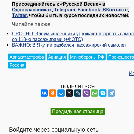
Присоединяйтесь к «Русской Весне» в
Одноклассниках
,
Telegram
,
Facebook
,
ВКонтакте
,
Twitter
, чтобы быть в курсе последних новостей.
Читайте также
СРОЧНО: Злоумышленники угрожают взорвать самол
со 118-ю пассажирами (+ФОТО)
ВАЖНО: В Якутии разбился пассажирский самолет
Авиакатастрофа
Авиация
Минобороны РФ
Происшеств
Россия
И
ПОДЕЛИТЬСЯ
Предыдущая страница
Войдите через социальную сеть