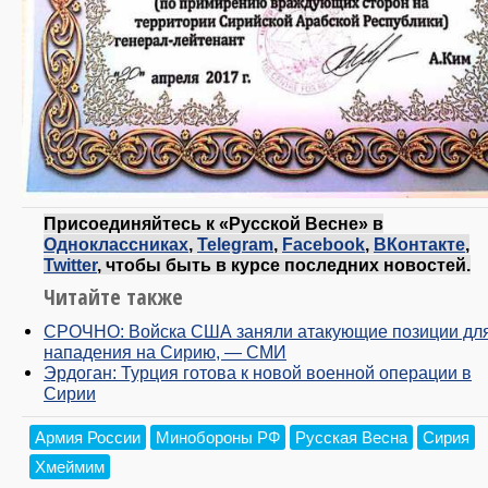
Присоединяйтесь к «Русской Весне» в
Одноклассниках
,
Telegram
,
Facebook
,
ВКонтакте
,
Twitter
, чтобы быть в курсе последних новостей.
Читайте также
СРОЧНО: Войска США заняли атакующие позиции дл
нападения на Сирию, — СМИ
Эрдоган: Турция готова к новой военной операции в
Сирии
Армия России
Минобороны РФ
Русская Весна
Сирия
Хмеймим