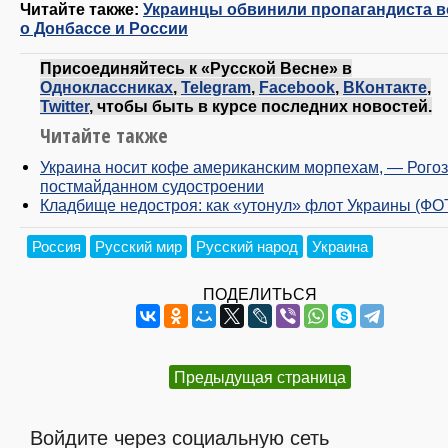
Читайте также:
Украинцы обвинили пропагандиста в
о Донбассе и России
Присоединяйтесь к «Русской Весне» в
Одноклассниках
,
Telegram
,
Facebook
,
ВКонтакте
,
Twitter
, чтобы быть в курсе последних новостей.
Читайте также
Украина носит кофе американским морпехам, — Рогоз
постмайданном судостроении
Кладбище недостроя: как «утонул» флот Украины (ФО
Россия
Русский мир
Русский народ
Украина
ПОДЕЛИТЬСЯ
Предыдущая страница
Войдите через социальную сеть