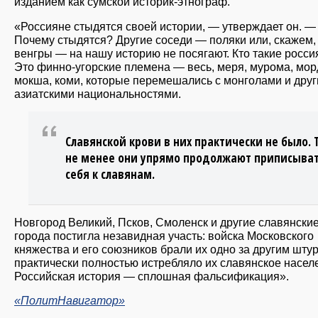
изданием как сумской историк-этнограф.
«Россияне стыдятся своей истории, — утверждает он. —
Почему стыдятся? Другие соседи — поляки или, скажем,
венгры — на нашу историю не посягают. Кто такие росси
Это финно-угорские племена — весь, меря, мурома, мор
мокша, коми, которые перемешались с монголами и дру
азиатскими национальностями.
Славянской крови в них практически не было. 
не менее они упрямо продолжают приписыва
себя к славянам.
Новгород Великий, Псков, Смоленск и другие славянски
города постигла незавидная участь: войска Московского
княжества и его союзников брали их одно за другим шту
практически полностью истребляло их славянское насел
Российская история — сплошная фальсификация».
«ПолитНавигатор»