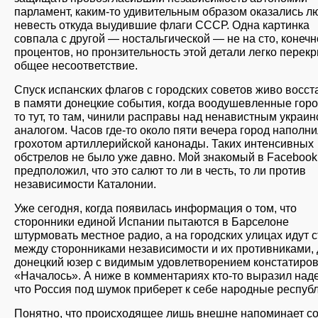
парламент, каким-то удивительным образом оказались л
невесть откуда выудившие флаги СССР. Одна картинка
совпала с другой — ностальгической — не на сто, конечн
процентов, но пронзительность этой детали легко перек
общее несоответствие.
Спуск испанских флагов с городских советов живо восс
в памяти донецкие события, когда воодушевленные гор
то тут, то там, чинили расправы над ненавистным украи
аналогом. Часов где-то около пяти вечера город наполн
грохотом артиллерийской канонады. Таких интенсивных
обстрелов не было уже давно. Мой знакомый в Facebook
предположил, что это салют то ли в честь, то ли против
независимости Каталонии.
Уже сегодня, когда появилась информация о том, что
сторонники единой Испании пытаются в Барселоне
штурмовать местное радио, а на городских улицах идут 
между сторонниками независимости и их противниками, 
донецкий юзер с видимым удовлетворением констатиров
«Началось». А ниже в комментариях кто-то выразил над
что Россия под шумок приберет к себе народные республ
Понятно, что происходящее лишь внешне напоминает с