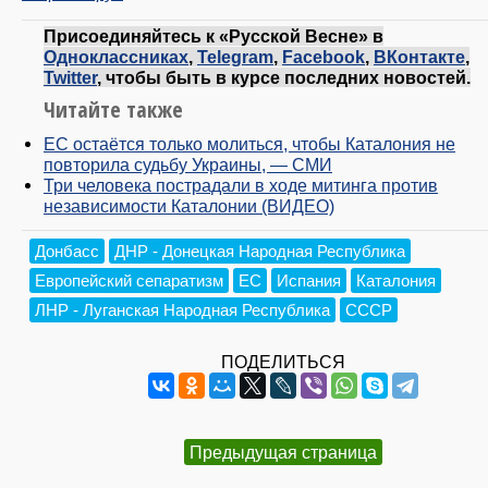
Присоединяйтесь к «Русской Весне» в
Одноклассниках
,
Telegram
,
Facebook
,
ВКонтакте
,
Twitter
, чтобы быть в курсе последних новостей.
Читайте также
ЕС остаётся только молиться, чтобы Каталония не
повторила судьбу Украины, — СМИ
Три человека пострадали в ходе митинга против
независимости Каталонии (ВИДЕО)
Донбасс
ДНР - Донецкая Народная Республика
Европейский сепаратизм
ЕС
Испания
Каталония
ЛНР - Луганская Народная Республика
СССР
ПОДЕЛИТЬСЯ
Предыдущая страница