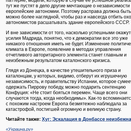
паттерне, модели, которую в случае ее успешной реализ
тут же пустят в дело другие мечтающие о независимости
европейские автономии. Поэтому расправа должна быть
можно более наглядной, чтобы раз и навсегда отбить охо
автономистов расшатывать здание европейского СССР.
И вне зависимости от того, насколько успешными окажут
усилия Мадрида, понятно, что к демократии все это уже
никакого отношения иметь не будет. Изменение политиче
климата в Европе, появление в методах управления
отчетливого авторитарного элемента станет главным и
неизбежным результатом каталонского кризиса.
Глядя из Донецка, в качестве утешительного приза и
каталонцам, у которых, видимо, отберут их игрушечную
независимость, и правительству Испании, которое сумее
одержать Пиррову победу, можно подарить сентенцию
Конфуция: «Не стоит бояться перемен. Чаще всего они
случаются тогда, когда необходимы». Как-то вспоминаетс
с похожим настроем Европа безмятежно наблюдала за
катастрофой, постигшей огромную и великую страну.
Читайте также:
Хуг: Эскалация в Донбассе неизбежн
«Украина.ру»