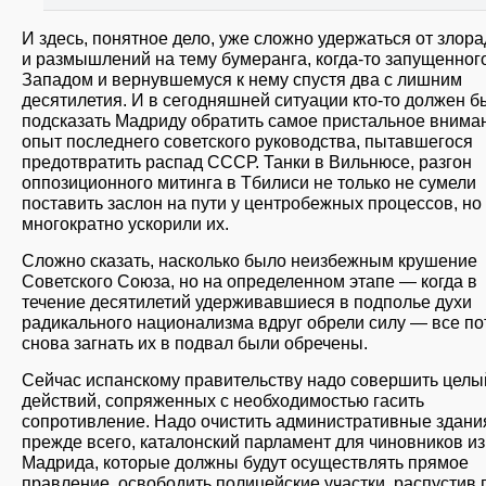
И здесь, понятное дело, уже сложно удержаться от злор
и размышлений на тему бумеранга, когда-то запущенног
Западом и вернувшемуся к нему спустя два с лишним
десятилетия. И в сегодняшней ситуации кто-то должен б
подсказать Мадриду обратить самое пристальное внима
опыт последнего советского руководства, пытавшегося
предотвратить распад СССР. Танки в Вильнюсе, разгон
оппозиционного митинга в Тбилиси не только не сумели
поставить заслон на пути у центробежных процессов, но
многократно ускорили их.
Сложно сказать, насколько было неизбежным крушение
Советского Союза, но на определенном этапе — когда в
течение десятилетий удерживавшиеся в подполье духи
радикального национализма вдруг обрели силу — все по
снова загнать их в подвал были обречены.
Сейчас испанскому правительству надо совершить целы
действий, сопряженных с необходимостью гасить
сопротивление. Надо очистить административные здани
прежде всего, каталонский парламент для чиновников из
Мадрида, которые должны будут осуществлять прямое
правление, освободить полицейские участки, распустив 