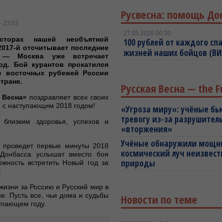
Русвесна: помощь До
- 23:53
27.05.2026 00:30
сторах нашей необъятной
100 рублей от каждого спа
017-й отсчитывает последние
жизней наших бойцов (В
 — Москва уже встречает
од. Бой курантов прокатился
с восточных рубежей России
стране.
Русская Весна — the F
 Весна»
поздравляет всех своих
й с наступающим 2018 годом!
«Угроза миру»: учёные бь
тревогу из-за разрушител
близким здоровья, успехов и
«вторжения»
Учёные обнаружили мощ
о проведет первые минуты 2018
космический луч неизвест
 Донбасса услышат вместо боя
природы
ожность встретить Новый год за
.
жизни за Россию и Русский мир в
е. Пусть все, чьи дома и судьбы
Новости по теме
упающем году.