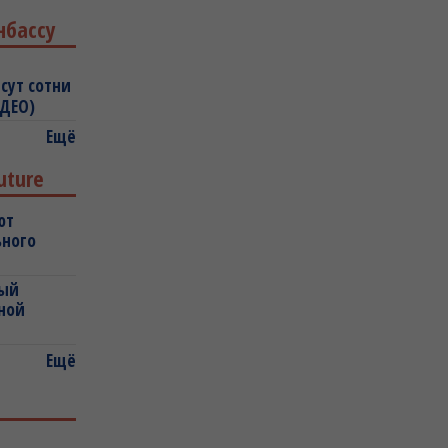
нбассу
сут сотни
ИДЕО)
Ещё
uture
ют
ьного
ный
ной
Ещё