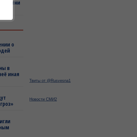
сут сотни
ДЕО)
ении о
юдей
ны в
неё иная
Твиты от @Rusvesna1
щут
Новости СМИ2
угроз»
тигли
нным