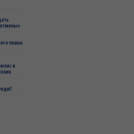
щать
«отмены»
оего плана
ризис в
Шохин
реди?