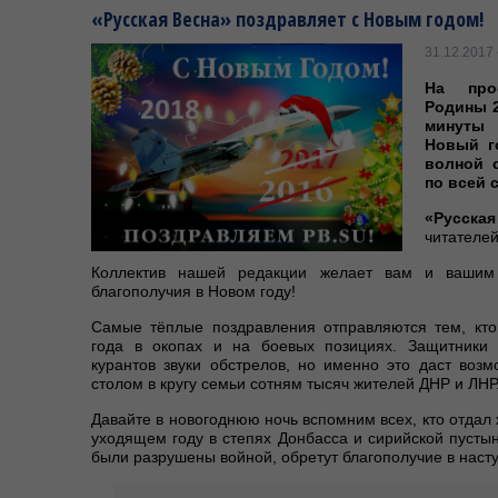
«Русская Весна» поздравляет с Новым годом!
31.12.2017 
На про
Родины 2
минуты
Новый г
волной 
по всей 
«Русская
читателе
Коллектив нашей редакции желает вам и вашим 
благополучия в Новом году!
Самые тёплые поздравления отправляются тем, кт
года в окопах и на боевых позициях. Защитники
курантов звуки обстрелов, но именно это даст возм
столом в кругу семьи сотням тысяч жителей ДНР и ЛНР
Давайте в новогоднюю ночь вспомним всех, кто отдал 
уходящем году в степях Донбасса и сирийской пустын
были разрушены войной, обретут благополучие в наст