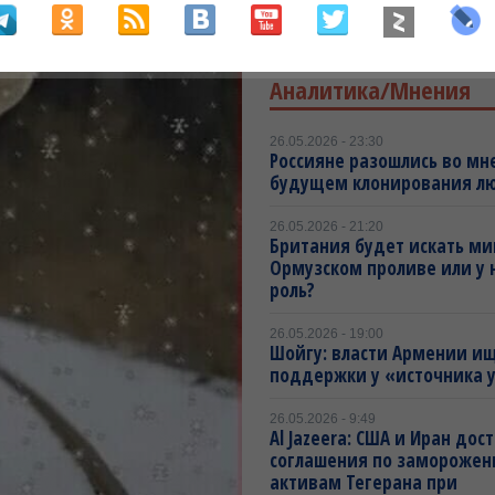
100 рублей от каждого спа
жизней наших бойцов (ВИ
Аналитика/Мнения
26.05.2026 - 23:30
Россияне разошлись во мн
будущем клонирования л
26.05.2026 - 21:20
Британия будет искать ми
Ормузском проливе или у 
роль?
26.05.2026 - 19:00
Шойгу: власти Армении и
поддержки у «источника 
26.05.2026 - 9:49
Al Jazeera: США и Иран дос
соглашения по замороже
активам Тегерана при