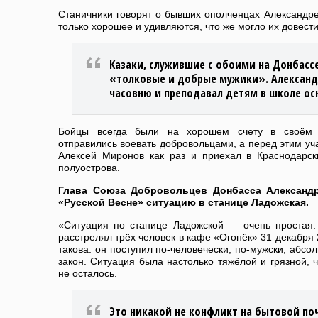
Станичники говорят о бывших ополченцах Александр
только хорошее и удивляются, что же могло их довести
Казаки, служившие с обоими на Донбассе
«толковые и добрые мужики». Александ
часовню и преподавал детям в школе о
Бойцы всегда были на хорошем счету в своём 
отправились воевать добровольцами, а перед этим уч
Алексей Миронов как раз и приехал в Краснодарск
полуострова.
Глава Союза Добровольцев Донбасса Александ
«Русской Весне»
ситуацию в станице Ладожская.
«Ситуация по станице Ладожской — очень простая.
расстрелял трёх человек в кафе «Огонёк» 31 декабря 
такова: он поступил по-человечески, по-мужски, абсо
закон. Ситуация была настолько тяжёлой и грязной, ч
не осталось.
Это никакой не конфликт на бытовой по