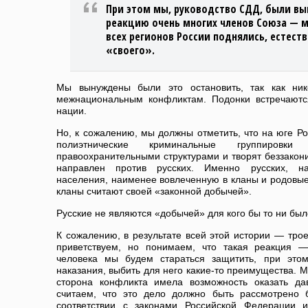
При этом мы, руководство СДД, были в
реакцию очень многих членов Союза — 
всех регионов России поднялись, естест
«своего».
Мы вынуждены были это остановить, так как ни
межнациональным конфликтам. Подонки встречаютс
нации.
Но, к сожалению, мы должны отметить, что на юге Ро
полиэтнические криминальные группировк
правоохранительными структурами и творят беззакон
направлен против русских. Именно русских, н
населения, наименее вовлеченную в кланы и родовые
кланы считают своей «законной добычей».
Русские не являются «добычей» для кого бы то ни было
К сожалению, в результате всей этой истории — тро
приветствуем, но понимаем, что такая реакция —
человека мы будем стараться защитить, при это
наказания, выбить для него какие-то преимущества. М
сторона конфликта имела возможность оказать да
считаем, что это дело должно быть рассмотрено б
соответствии с законами Российской Федерации и