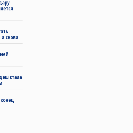
удару
ляется
кать
 а снова
бией
деш стала
м
 конец