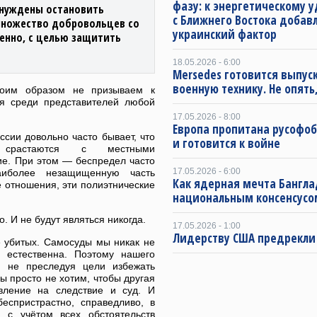
фазу: к энергетическому 
ынуждены остановить
с Ближнего Востока добав
множество добровольцев со
украинский фактор
венно, с целью защитить
18.05.2026 - 6:00
Mersedes готовится выпус
военную технику. Не опять,
коим образом не призываем к
я среди представителей любой
17.05.2026 - 8:00
Европа пропитана русофо
ссии довольно часто бывает, что
и готовится к войне
и срастаются с местными
ие. При этом — беспредел часто
17.05.2026 - 6:00
аиболее незащищенную часть
Как ядерная мечта Бангла
 отношения, эти полиэтнические
национальным консенсусо
. И не будут являться никогда.
17.05.2026 - 1:00
Лидерству США предрекли
е убитых. Самосуды мы никак не
 естественна. Поэтому нашего
м не преследуя цели избежать
ы просто не хотим, чтобы другая
вление на следствие и суд. И
еспристрастно, справедливо, в
 с учётом всех обстоятельств