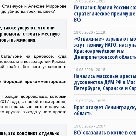
19.05.2026 - 13:02
е Ставичусе и Алексее Миронове
Пентагон: Армия России со
 до убийства трёх человек?
стратегическое преимуще
ВСУ
, также уверяют, что они
р помогал строить местную
19.05.2026 - 11:18
«Отважные» взрывают мо
сновы выживания.
жгут технику НАТО, наступ
Красноармейском и в
Днепропетровской област
батальоне на Донбассе, куда
аствовали в возвращении Крыма.
ий край с бывшего украинского
19.05.2026 - 20:15
Начались массовые арест
духовенства ДУМ РФ в Мос
р Бородай прокомментировал
Петербурге, Саранске и Са
 Позиция добровольца, который
2017 года, с нашей точки зрения,
19.05.2026 - 18:25
Враг атакует Ленинградск
лютно правильно, хоть и нарушил
то другого выхода у него просто
область
19.05.2026 - 15:07
ВСУ оказались в котле в с
чве, это конфликт отдельно