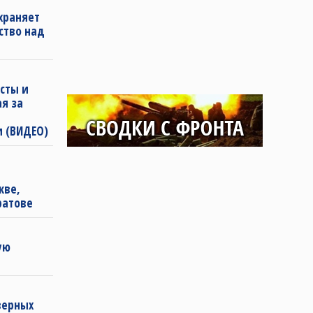
храняет
ство над
сты и
ая за
и (ВИДЕО)
ы
кве,
ратове
ую
еверных