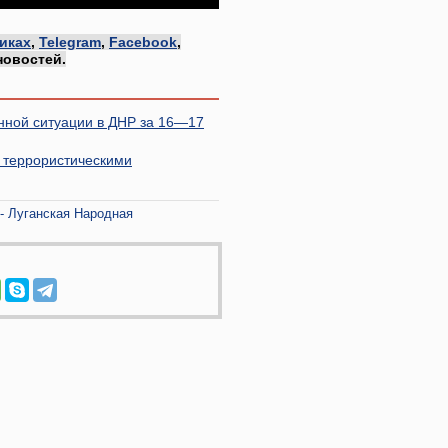
иках
,
Telegram
,
Facebook
,
новостей.
нной ситуации в ДНР за 16—17
 террористическими
- Луганская Народная