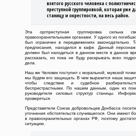
взятого русского человека с полиэтниче
преступной группировкой, которая уже д
станицу и окрестности, на весь район.
Эта оргпреступная группировка сильна 
правоохранительными органами. У одного из погибших 
был ограничен в передвижениях законодательно. 
предписания, находился в кафе. Данный персонаж
должен был находиться в данном месте в данное вр
рассказать, но пока не буду раскрывать всех подр
дела.
Наш же Человек поступил с моральной, мужской точки
мы будем его защищать. В чем выразится наша защит
чтобы следствие и судебное разбиратель
беспристрастными. По нашим данным, один из пок
руководителя силовых структур станицы. Информ
проверяться.
Представители Союза добровольцев Донбасса посети
уточнения обстоятельств случившегося. Они имеют б
в правоохранительных органах РФ, поэтому достат
ситуацию.