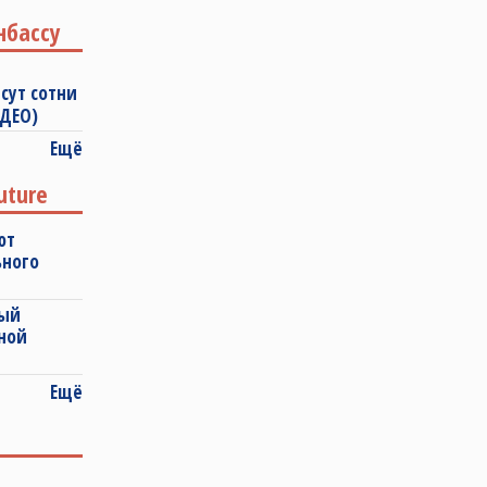
нбассу
сут сотни
ИДЕО)
Ещё
uture
ют
ьного
ный
ной
Ещё