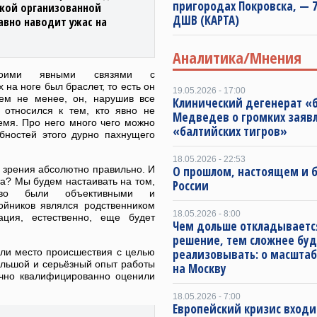
пригородах Покровска, — 7
ской организованной
ДШВ (КАРТА)
авно наводит ужас на
Аналитика/Мнения
своими явными связями с
на ноге был браслет, то есть он
19.05.2026 - 17:00
Тем не менее, он, нарушив все
Клинический дегенерат «
 относился к тем, кто явно не
Медведев о громких заяв
емя. Про него много чего можно
«балтийских тигров»
обностей этого дурно пахнущего
18.05.2026 - 22:53
 зрения абсолютно правильно. И
О прошлом, настоящем и
а? Мы будем настаивать на том,
России
ство были объективными и
ойников являлся родственником
18.05.2026 - 8:00
ация, естественно, еще будет
Чем дольше откладываетс
решение, тем сложнее буд
ли место происшествия с целью
реализовывать: о масштаб
ольшой и серьёзный опыт работы
на Москву
очно квалифицированно оценили
18.05.2026 - 7:00
Европейский кризис входи