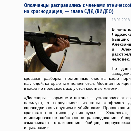
Ополченцы расправились с членами этническо
на краснодарцев, — глава СДД (ВИДЕО)
18.01.2018 
В ночь н
Ладожск
бывших
Алекса
и Алек
расстре
человек.
По дан
заведен
кровавая разборка, постоянные клиенты кафе пер
на людей, которые там появляются. Местная полиция
в кафе не приезжает, жалуются местные жители.
«Диаспоры — армяне и цыгане — устанавливают свои
насилуют, а вернувшиеся из зоны конфликта д
справедливость оружием и убийствами. Правоохрани
края закон не писан, у них судья — Хахалева», 
инициировавшее собственное расследование. Утве
замалчивают столкновение бойцов, вернувших
и цыганами».