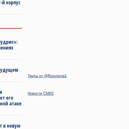
-й корпус
будрис»:
лениях
 будущем
Твиты от @Rusvesna1
я
Новости СМИ2
ет его
ной атаке
т в новую