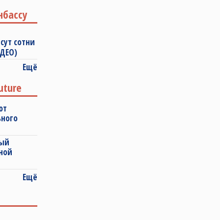
нбассу
сут сотни
ИДЕО)
Ещё
uture
ют
ьного
ный
ной
Ещё