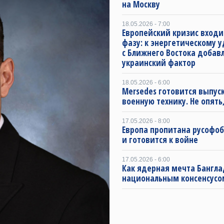
на Москву
18.05.2026 - 7:00
Европейский кризис входи
фазу: к энергетическому 
с Ближнего Востока добав
украинский фактор
18.05.2026 - 6:00
Mersedes готовится выпус
военную технику. Не опять,
17.05.2026 - 8:00
Европа пропитана русофо
и готовится к войне
17.05.2026 - 6:00
Как ядерная мечта Бангла
национальным консенсусо