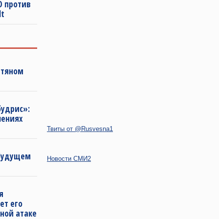
О против
lt
фтяном
будрис»:
лениях
Твиты от @Rusvesna1
 будущем
Новости СМИ2
я
ет его
ной атаке