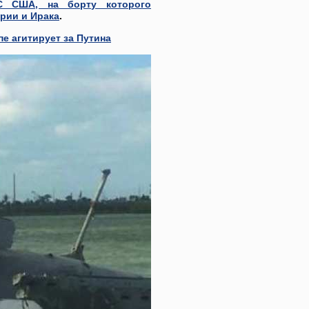
С США, на борту которого
ирии и Ирака
.
е агитирует за Путина