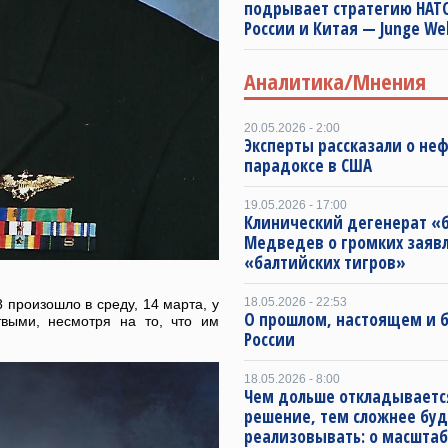
подрывает стратегию НАТ
России и Китая — Junge We
Аналитика/Мнения
20.05.2026 - 2:00
Эксперты рассказали о не
парадоксе в США
19.05.2026 - 17:00
Клинический дегенерат «
Медведев о громких заяв
«балтийских тигров»
18.05.2026 - 22:53
произошло в среду, 14 марта, у
О прошлом, настоящем и
выми, несмотря на то, что им
России
18.05.2026 - 8:00
Чем дольше откладываетс
решение, тем сложнее буд
реализовывать: о масштаб