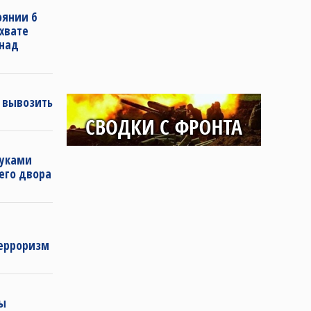
оянии 6
хвате
 над
л вывозить
руками
оего двора
терроризм
пы