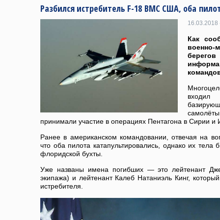
Разбился истребитель F-18 ВМС США, оба пило
16.03.2018 
Как соо
военно-
берегов
инфор
командо
Многоце
входил
базирую
самолё
принимали участие в операциях Пентагона в Сирии и 
Ранее в американском командовании, отвечая на во
что оба пилота катапультировались, однако их тела 
флоридской бухты.
Уже названы имена погибших — это лейтенант Дж
экипажа) и лейтенант Калеб Натаниэль Кинг, которы
истребителя.