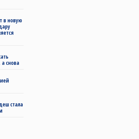
т в новую
удару
ляется
кать
 а снова
бией
деш стала
м