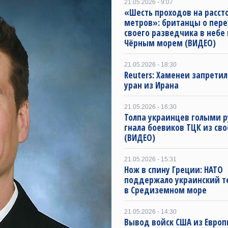
21.05.2026 - 9:07
«Шесть проходов на расст
метров»: британцы о пере
своего разведчика в небе
Чёрным морем (ВИДЕО)
21.05.2026 - 18:30
Reuters: Хаменеи запрети
уран из Ирана
21.05.2026 - 16:30
Толпа украинцев голыми 
гнала боевиков ТЦК из св
(ВИДЕО)
21.05.2026 - 15:31
Нож в спину Греции: НАТО
поддержало украинский 
в Средиземном море
21.05.2026 - 14:30
Вывод войск США из Евро