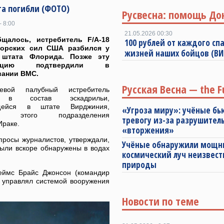
та погибли (ФОТО)
Русвесна: помощь До
- 8:00
21.05.2026 00:30
бщалось, истребитель F/A-18
100 рублей от каждого спа
морских сил США
разбился у
жизней наших бойцов (В
 штата Флорида.
Позже эту
мацию подтвердили в
вании ВМС.
Русская Весна — the F
левой палубный истребитель
 в состав эскадрильи,
щейся в штате Вирджиния,
«Угроза миру»: учёные бь
ты этого подразделения
тревогу из-за разрушител
Ираке.
«вторжения»
просы журналистов, утверждали,
Учёные обнаружили мощ
были вскоре обнаружены в водах
космический луч неизвест
природы
еймс Брайс Джонсон (командир
й управлял системой вооружения
Новости по теме