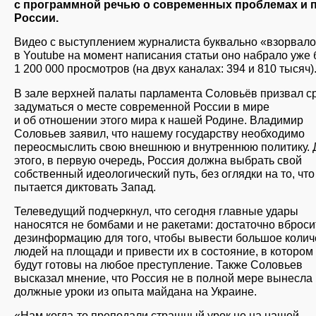
с программной речью о современных проблемах и 
России.
Видео с выступлением журналиста буквально «взорвало
в Youtube на момент написания статьи оно набрало уже
1 200 000 просмотров (на двух каналах: 394 и 810 тысяч)
В зале верхней палаты парламента Соловьёв призвал с
задуматься о месте современной России в мире
и об отношении этого мира к нашей Родине. Владимир
Соловьев заявил, что нашему государству необходимо
переосмыслить свою внешнюю и внутреннюю политику. 
этого, в первую очередь, Россия должна выбрать свой
собственный идеологический путь, без оглядки на то, что
пытается диктовать Запад.
Телеведущий подчеркнул, что сегодня главные удары
наносятся не бомбами и не ракетами: достаточно вброси
дезинформацию для того, чтобы вывести большое колич
людей на площади и привести их в состояние, в котором
будут готовы на любое преступление. Также Соловьев
высказал мнение, что Россия не в полной мере вынесла
должные уроки из опыта майдана на Украине.
«Нам когда-то преподали страшный урок не на нашей