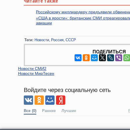
Читайте также
Российскому миллиардеру предъявили обвинени
«США в ярости»: британские СМИ отреагировали
авиации
Теги:
Новости
Россия
СССР
ПОДЕЛИТЬСЯ
Новости СМИ2
Новости МирТесен
Войдите через социальную сеть
Все
(0)
Ранние
Лучшие