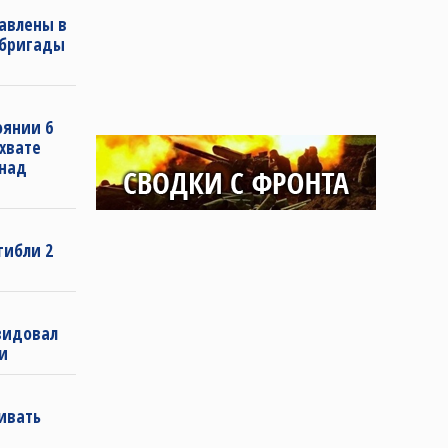
авлены в
 бригады
оянии 6
хвате
 над
гибли 2
видовал
и
вивать