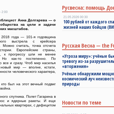
Русвесна: помощь До
- 2:00
21.05.2026 00:30
ублицист Анна Долгарева — о
100 рублей от каждого спа
 общества на цели и задачи
жизней наших бойцов (В
ких масштабов.
 2018 года — 101-я годовщина
рного выстрела с крейсера
Русская Весна — the F
. Можно считать, точка отсчета
стории. Европейские страны,
р, к прогрессу шли не менее
«Угроза миру»: учёные бь
. Но как-то постепенно. По
тревогу из-за разрушител
ло все и сразу. Чтоб мир насилья
«вторжения»
 новый мир — вполне, кстати,
нности человеческого характера,
Учёные обнаружили мощ
космический луч неизвест
природы
 кто был на этот вечный подвиг
 война.
нного спутника. Полет Гагарина в
Новости по теме
смос и ядерные ракеты. И еще
мунальных квартирах, с дефицитом