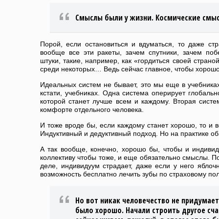
Смыслы были у жизни. Космические смыс
Порой, если остановиться и вдуматься, то даже ст
вообще все эти ракеты, зачем спутники, зачем поб
штуки, такие, например, как «гордиться своей стран
среди некоторых… Ведь сейчас главное, чтобы хорош
Идеальных систем не бывает, это мы еще в учебниках
кстати, учебниках. Одна система оперирует глобальн
которой станет лучше всем и каждому. Вторая сист
комфорте отдельного человека.
И тоже вроде бы, если каждому станет хорошо, то и 
Индуктивный и дедуктивный подход. Но на практике об
А так вообще, конечно, хорошо бы, чтобы и индиви
коллективу чтобы тоже, и еще обязательно смыслы. П
деле, индивидуум страдает, даже если у него ябло
возможность бесплатно лечить зубы по страховому пол
Но вот никак человечество не придумае
было хорошо. Начали строить другое сча