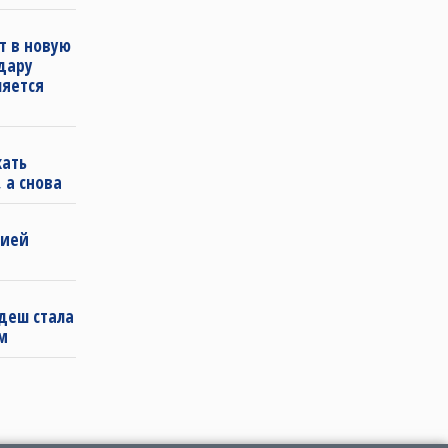
т в новую
удару
ляется
кать
 а снова
бией
деш стала
м