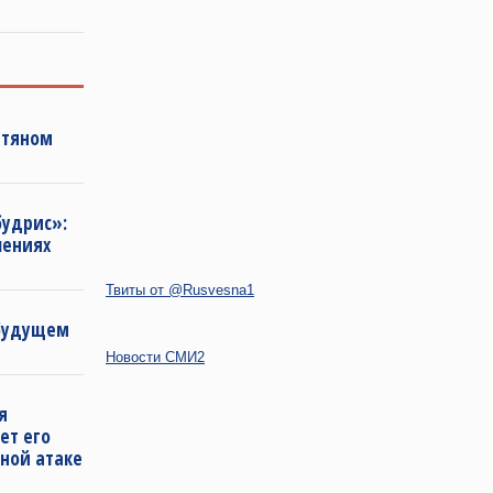
фтяном
будрис»:
лениях
Твиты от @Rusvesna1
 будущем
Новости СМИ2
я
ет его
ной атаке