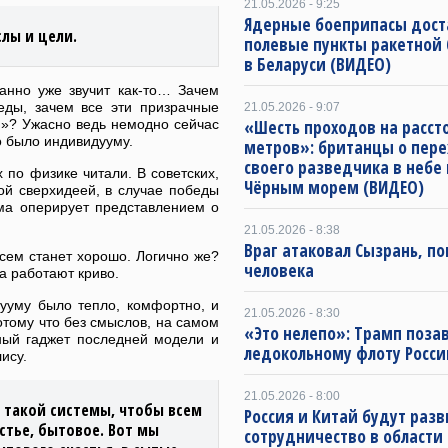
21.05.2026 - 9:25
Ядерные боеприпасы дост
лы и цели.
полевые пункты ракетной
в Беларуси (ВИДЕО)
ранно уже звучит как-то… Зачем
еды, зачем все эти призрачные
21.05.2026 - 9:07
ой»? Ужасно ведь немодно сейчас
«Шесть проходов на расст
о было индивидууму.
метров»: британцы о пере
своего разведчика в небе
 по физике читали. В советских,
Чёрным морем (ВИДЕО)
ой сверхидеей, в случае победы
ема оперирует представлением о
21.05.2026 - 8:38
Враг атаковал Сызрань, по
всем станет хорошо. Логично же?
человека
а работают криво.
дууму было тепло, комфортно, и
21.05.2026 - 8:30
отому что без смыслов, на самом
«Это нелепо»: Трамп поза
чный гаджет последней модели и
ледокольному флоту Росси
ису.
21.05.2026 - 8:00
т такой системы, чтобы всем
Россия и Китай будут раз
стье, бытовое. Вот мы
сотрудничество в области