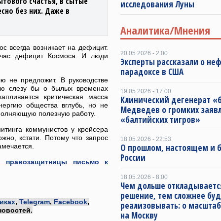
ытового счастья, в сытые
исследования Луны
сно без них. Даже в
Аналитика/Мнения
с всегда возникает на дефицит.
20.05.2026 - 2:00
йчас дефицит Космоса. И люди
Эксперты рассказали о не
парадоксе в США
ю не предложит. В руководстве
ую слезу бы о былых временах
19.05.2026 - 17:00
капливается критическая масса
Клинический дегенерат «
нергию общества вглубь, но не
Медведев о громких заяв
ыполняющую полезную работу.
«балтийских тигров»
митинга коммунистов у крейсера
жно, кстати. Потому что запрос
18.05.2026 - 22:53
намечается.
О прошлом, настоящем и
России
й правозащитницы письмо к
18.05.2026 - 8:00
Чем дольше откладываетс
решение, тем сложнее буд
иках
,
Telegram
,
Facebook
,
реализовывать: о масштаб
новостей.
на Москву