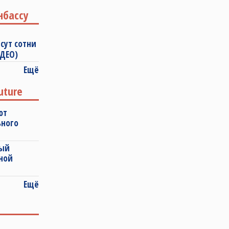
нбассу
сут сотни
ИДЕО)
Ещё
uture
ют
ьного
ный
ной
Ещё