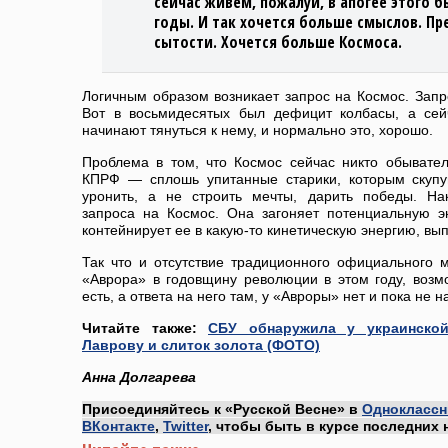
сейчас живем, пожалуй, в апогее этого б
годы. И так хочется больше смыслов. Пре
сытости. Хочется больше Космоса.
Логичным образом возникает запрос на Космос. Запро
Вот в восьмидесятых был дефицит колбасы, а се
начинают тянуться к нему, и нормально это, хорошо.
Проблема в том, что Космос сейчас никто обывател
КПРФ — сплошь упитанные старики, которым скуп
уронить, а не строить мечты, дарить победы. На
запроса на Космос. Она загоняет потенциальную э
контейнирует ее в какую-то кинетическую энергию, в
Так что и отсутствие традиционного официального 
«Аврора» в годовщину революции в этом году, возмо
есть, а ответа на него там, у «Авроры» нет и пока не 
Читайте также:
СБУ обнаружила у украинско
Лаврову и слиток золота (ФОТО)
Анна Долгарева
Присоединяйтесь к «Русской Весне» в
Одноклассн
ВКонтакте
,
Twitter
, чтобы быть в курсе последних 