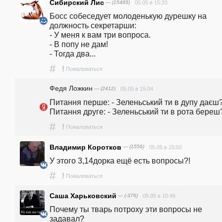
Сибирский Лис
— (15485)
05.05 в 15:33
Босс собеседует молоденькую дурешку на 
должность секретарши:

- У меня к вам три вопроса.

- В попу не дам!

- Тогда два...
#
!
Пожаловаться
Федя Ложкин
— (2412)
05.05 в 15:04
Питання перше: - Зеленьський ти в дупу даєш?
#
!
Пожаловаться
Владимир Коротков
— (1556)
05.05 в 15:02
У этого 3,14дорка ещё есть вопросы?!
#
!
Пожаловаться
Саша Харьковский
— (-376)
05.05 в 10:46
Почему ты тварь потроху эти вопросы не 
задавал? 