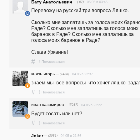
Бату Анатольевич
— (-67)
05.05 в 03:45
Перевожу на русский три вопроса Ляшко.

Сколько мне заплатишь за голоса моих барано
Раде? Сколько мне заплатишь за голоса моих 
баранов в Раде? Сколько мне заплатишь за 
голоса моих баранов в Раде?

Слава Уркаине!
#
!
Пожаловаться
князь игорь
— (7438)
04.05 в 22:37
знаем мы  все вопросы  что хочет ляшко  задат
#
!
Пожаловаться
иван казимиров
— (7087)
04.05 в 22:22
Будет сосать или нет? 
#
!
Пожаловаться
Joker
— (2081)
04.05 в 21:56