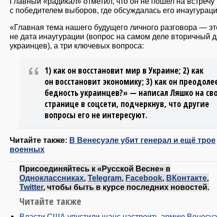
Главный «радикал» отметил, что он не пошел на встречу
с победителем выборов, где обсуждалась его инаугураци
«Главная тема нашего будущего личного разговора — эт
не дата инаугурации (вопрос на самом деле вторичный 
украинцев), а три ключевых вопроса:
1) как он восстановит мир в Украине; 2) как
он восстановит экономику; 3) как он преодоле
бедность украинцев?» — написал Ляшко на св
странице в соцсети, подчеркнув, что другие
вопросы его не интересуют.
Читайте также:
В Венесуэле убит генерал и ещё трое
военных
Присоединяйтесь к «Русской Весне» в
Одноклассниках
,
Telegram
,
Facebook
,
ВКонтакте
,
Twitter
, чтобы быть в курсе последних новостей.
Читайте также
Власти США упустили шанс настроить армию Венесу