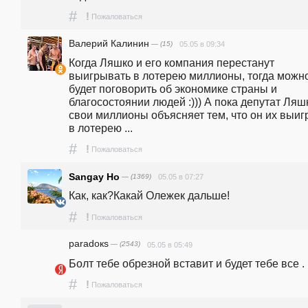
#
!
Пожаловаться
Валерий Калинин
— (15)
05.05 в 09:34
Когда Ляшко и его компания перестанут 
выигрывать в лотерею миллионы, тогда можно
будет поговорить об экономике страны и 
благосостоянии людей :))) А пока депутат Ляшк
свои миллионы объясняет тем, что он их выигр
в лотерею ...
#
!
Пожаловаться
Sangay Ho
— (1369)
05.05 в 07:27
Как, как?Какай Олежек дальше!
#
!
Пожаловаться
paradoкs
— (2543)
05.05 в 05:49
Болт тебе обрезной вставит и будет тебе все .
#
!
Пожаловаться