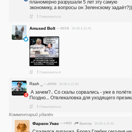
планомерно разрушали 5 лет эту самую 
экономику, а вопросы он Зеленскому задаёт?))
#
!
Пожаловаться
Amused Bolt
— (3213)
04.05 в 21:41
#
!
Пожаловаться
Rash _
— (3035)
04.05 в 21:40
 А зачем?.. Со скалы сорвались - уже в полёте... 
Поздно... Отвлекаловка для уходящего презика
#
!
Пожаловаться
Комментарий удалён
Фараон Унас
— (-402)
04.05 в 21:42
Вальтер
Спалился дурашка. Брова Глебки сегодня не 