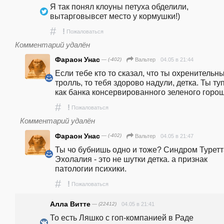
Я так понял клоуны петуха обделили, 
вытарговывсет место у кормушки!)
#
!
Пожаловаться
Комментарий удалён
Фараон Унас
— (-402)
04.05 в 21:44
Вальтер
Если тебе кто то сказал, что ты охренительны
тролль, то тебя здорово надули, детка. Ты туп
как банка консервированного зеленого горош
#
!
Пожаловаться
Комментарий удалён
Фараон Унас
— (-402)
04.05 в 21:47
Вальтер
Ты чо бубнишь одно и тоже? Синдром Туретт
Эхолалия - это не шутки детка. а признак 
патологии психики.
#
!
Пожаловаться
Алла Витте
— (22412)
04.05 в 21:41
То есть Ляшко с гоп-компанией в Раде 