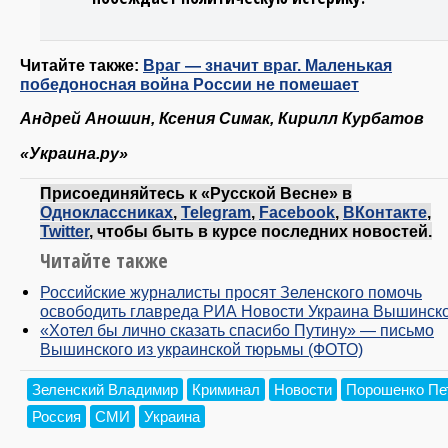
Читайте также:
Враг — значит враг. Маленькая
победоносная война России не помешает
Андрей Аношин, Ксения Симак, Кирилл Курбатов
«Украина.ру»
Присоединяйтесь к «Русской Весне» в
Одноклассниках
,
Telegram
,
Facebook
,
ВКонтакте
,
Twitter
, чтобы быть в курсе последних новостей.
Читайте также
Российские журналисты просят Зеленского помочь
освободить главреда РИА Новости Украина Вышинск
«Хотел бы лично сказать спасибо Путину» — письмо
Вышинского из украинской тюрьмы (ФОТО)
Зеленский Владимир
Криминал
Новости
Порошенко Пе
Россия
СМИ
Украина