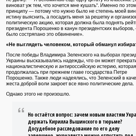
виноват уж тем, что хочется мне кушать“. Именно по это
принципу — потому что нужно было не степень моей вин
истину выяснить, а посадить меня за решетку и организо
политическую акцию, которая должна была поднять рейт
президента Порошенко в канун президентских выборов,
было состряпано это обвинение».
«Не выглядеть человеком, который обманул избира
После победы Владимира Зеленского на выборах прези
Украины высказывались надежды, что он может прекрат
националистическую и антироссийскую истерию, котора
продолжалась при прежнем главе государства Петре
Порошенко. Также люди надеялись, что Зеленский в кач
жеста доброй воли закроет все явно политические дела.
Однако этого не произошло.
Но остаётся вопрос: зачем новым властям Укр
держать Кирилла Вышинского в тюрьме?
Досудебное расследование по его делу
завершено, журналиста можно отпустить под