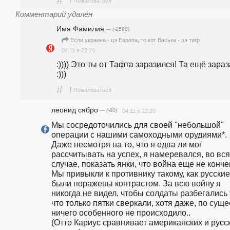
#
!
Пожаловаться
Комментарий удалён
Имя Фамилия
— (-2598)
Если украина - цэ Европа, то кот Васька - цэ тигр
04.11 в 22:24
:)))) Это ты от Тафта заразился! Та ещё зараза
:)))
#
!
Пожаловаться
леонид сябро
— (-80)
04.11 в 22:20
Мы сосредоточились для своей "небольшой" 
операции с нашими самоходными орудиями*. 
Даже несмотря на то, что я едва ли мог 
рассчитывать на успех, я намеревался, во вся
случае, показать янки, что война еще не кончен
Мы привыкли к противнику такому, как русские
были поражены контрастом. За всю войну я 
никогда не видел, чтобы солдаты разбегались т
что только пятки сверкали, хотя даже, по сущес
ничего особенного не происходило..

(Отто Кариус сравнивает американских и русск