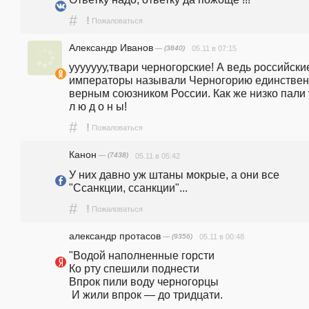
#
!
Пожаловаться
Александр Иванов
— (3840)
05.11 в 07:15
ууууууу,твари черногорские! А ведь российские
императоры называли Черногорию единствен
верным союзником России. Как же низко пали у
л ю д о н ы!
#
!
Пожаловаться
Канон
— (7438)
05.11 в 05:42
У них давно уж штаны мокрые, а они все 
"Ссанкции, ссанкции"...
#
!
Пожаловаться
александр протасов
— (9356)
05.11 в 00:48
"Водой наполненные горсти 

Ко рту спешили поднести 

Впрок пили воду черногорцы

 И жили впрок — до тридцати. 
