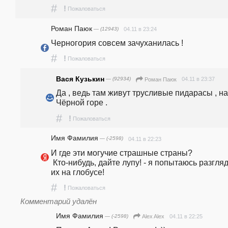
#
!
Пожаловаться
Роман Паюк
— (12943)
04.11 в 23:24
Черногория совсем зачуханилась !
#
!
Пожаловаться
Вася Кузькин
— (92934)
04.11 в 23:37
Роман Паюк
Да , ведь там живут трусливые пидарасы , на 
Чёрной горе .
#
!
Пожаловаться
Имя Фамилия
— (-2598)
04.11 в 22:23
И где эти могучие страшные страны?

 Кто-нибудь, дайте лупу! - я попытаюсь разглядеть 
их на глобусе!
#
!
Пожаловаться
Комментарий удалён
Имя Фамилия
— (-2598)
04.11 в 22:25
Alex Alex