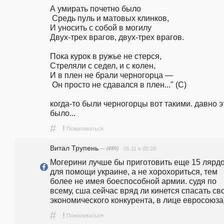
А умирать почетно было

 Средь пуль и матовых клинков, 

И уносить с собой в могилу 

Двух-трех врагов, двух-трех врагов.

Пока курок в ружье не стерся, 

Стреляли с седел, и с колен,

И в плен не брали черногорца —

 Он просто не сдавался в плен..." (С)

когда-то были черногорцы вот такими. давно эт
было...
#
!
Пожаловаться
Витал Трупень
— (486)
05.11 в 00:28
Могерини лучше бы приготовить еще 15 лярдо
для помощи украине, а не хорохориться, тем 
более не имея боеспособной армии. судя по 
всему, сша сейчас вряд ли кинется спасать сво
экономического конкурента, в лице евросоюза
#
!
Пожаловаться