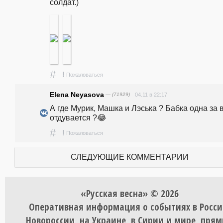
солдат.)
#
!
Пожаловаться
Elena Neyasova
— (71929)
04.11 в 22:17
А где Мурик, Машка и Лэська ? Бабка одна за в
отдувается ?😂
#
!
Пожаловаться
СЛЕДУЮЩИЕ КОММЕНТАРИИ
«Русская весна» © 2026
Оперативная информация о событиях в Росси
Новороссии, на Украине, в Сирии и мире, пря