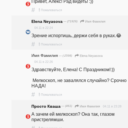
Привет, Алекс! Рад видеть! :))
#
!
Пожаловаться
Elena Neyasova
— (71929)
Имя Фамилия
04.11 в 22:24
Зрение испортишь, держи себя в руках.😂
#
!
Пожаловаться
Имя Фамилия
— (-2598)
Elena Neyasova
04.11 в 22:26
Здравствуйте, Елена! С Праздником!:))

 Мелкоскоп, не завалялся случайно? Срочно 
НАДА!
#
!
Пожаловаться
Просто Кваша
— (461)
04.11 в 23:28
Имя Фамилия
А зачем ей мелкоскоп? Она так, глазом 
пристрелямши.