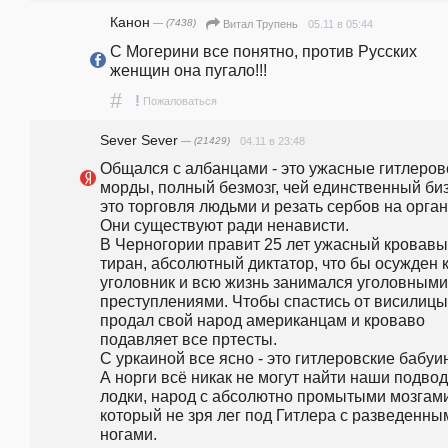
Канон
— (7438)
05.11 в 05:44
Витал Трупень
С Могерини все понятно, против Русских 
женщин она пугало!!!
#
!
Пожаловаться
Sever Sever
— (21429)
04.11 в 23:48
Общался с албанцами - это ужасные гитлеровс
морды, полный безмозг, чей единственный биз
это торговля людьми и резать сербов на орган
Они существуют ради ненависти.

В Черногории правит 25 лет ужасный кровавы
тиран, абсолютный диктатор, что бы осужден к
уголовник и всю жизнь занимался уголовными 
преступлениями. Чтобы спастись от висилицы 
продал свой народ американцам и кроваво 
подавляет все пртесты.

С уркаиной все ясно - это гитлеровские бабуин
А норги всё никак не могут найти наши подвод
лодки, народ с абсолютно промытыми мозгами,
который не зря лег под Гитлера с разведенным
ногами.