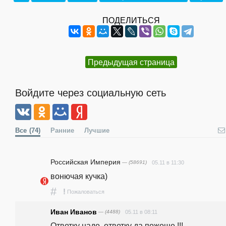
ПОДЕЛИТЬСЯ
Предыдущая страница
Войдите через социальную сеть
Все
(74)
Ранние
Лучшие
Российская Империя
— (58691)
05.11 в 11:30
вонючая кучка)
#
!
Пожаловаться
Иван Иванов
— (4488)
05.11 в 08:11
Ответку надо, ответку да пожоще !!!