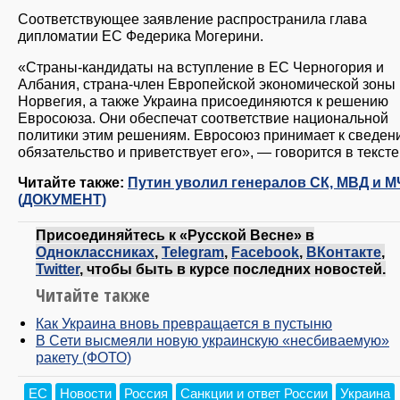
Соответствующее заявление распространила глава
дипломатии ЕС Федерика Могерини.
«Страны-кандидаты на вступление в ЕС Черногория и
Албания, страна-член Европейской экономической зоны
Норвегия, а также Украина присоединяются к решению
Евросоюза. Они обеспечат соответствие национальной
политики этим решениям. Евросоюз принимает к сведен
обязательство и приветствует его», — говорится в тексте
Читайте также:
Путин уволил генералов СК, МВД и 
(ДОКУМЕНТ)
Присоединяйтесь к «Русской Весне» в
Одноклассниках
,
Telegram
,
Facebook
,
ВКонтакте
,
Twitter
, чтобы быть в курсе последних новостей.
Читайте также
Как Украина вновь превращается в пустыню
В Сети высмеяли новую украинскую «несбиваемую»
ракету (ФОТО)
ЕС
Новости
Россия
Санкции и ответ России
Украина