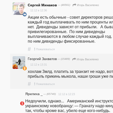
Сергей Минаков
— (46561)
Игорь Василенко
12.12 в 12:36
Акции есть обычные - совет директоров реша
каждый год выплачивать по ним проценты ил
нет.  Дивиденды зависят от прибыли.   А быва
привилегированные.  По ним дивиденды 
выплачиваются в любом случае каждый год. 
по ним дивиденды фиксированные. 
#
!
Пожаловаться
Георгий Захватов
— (15489)
Игорь Василенко
12.12 в 13:31
хохлам 3млд. платить за транзит не надо, вот 
прибыль прикинь мыкола, наши гроши уже п
#
!
Пожаловаться
Ярилиха _
— (65740)
12.12 в 12:23
Недоучили, однако...   Американский инструкт
украинскому новобранцу: — Гранату надо кину
так, чтобы кроме вас, убило еще кого-нибудь.