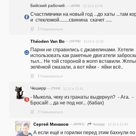
Бийский рабочий.
— (4268)
12.12 в 12:45
Счастливчики на новый год ...до хаты ...там ко
и  стекломой........свинина  скачет .....
#
!
Пожаловаться
Théoden Van Bo
— (18706)
12.12 в 12:42
Парни не справились с джавелинами. Хотели 
использовать как ракетные двигатели заброски
тыл... Не той стороной в жопп вставили. Жппы 
зелёнкой смазали, а вот яйки -  яйки всё..
#
!
Пожаловаться
Чеширр
— (7614)
12.12 в 12:41
- Мыкола, чеку из гранаты выдернул?  - Ага.  - 
Бросай! .. да не под ног... (бабах)
#
!
Пожаловаться
Сергей Минаков
— (46561)
12.12 в 12:44
Чеширр
А если ещё и горилки перед этим бахнули по 