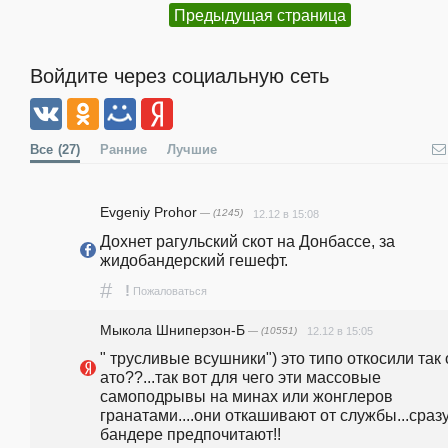
Предыдущая страница
Войдите через социальную сеть
Все
(27)
Ранние
Лучшие
Evgeniy Prohor
— (1245)
12.12 в 15:08
Дохнет рагульский скот на Донбассе, за 
жидобандерский гешефт.
#
!
Пожаловаться
Мыкола Шнипepзон-Б
— (10551)
12.12 в 15:05
" трусливые всушники") это типо откосили так о
ато??...так вот для чего эти массовые 
самоподрывы на минах или жонглеров 
гранатами....они откашивают от службы...сразу 
бандере предпочитают!!