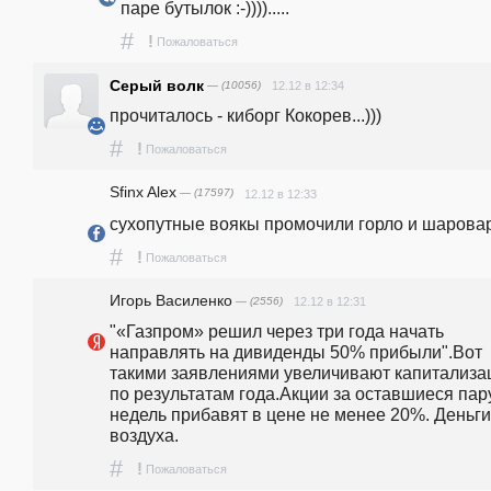
паре бутылок :-)))).....
#
!
Пожаловаться
Серый волк
— (10056)
12.12 в 12:34
прочиталось - киборг Кокорев...)))
#
!
Пожаловаться
Sfinx Alex
— (17597)
12.12 в 12:33
сухопутные воякы промочили горло и шарова
#
!
Пожаловаться
Игорь Василенко
— (2556)
12.12 в 12:31
"«Газпром» решил через три года начать 
направлять на дивиденды 50% прибыли".Вот 
такими заявлениями увеличивают капитализа
по результатам года.Акции за оставшиеся пару
недель прибавят в цене не менее 20%. Деньги 
воздуха.
#
!
Пожаловаться