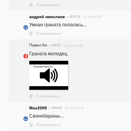
#
!
Пожаловаться
андрей николаев
— (51273)
12.12 в 13:37
Умная граната попалась...
#
!
Пожаловаться
Павел Ко
— (4852)
12.12 в 13:32
Граната молодец.
#
!
Пожаловаться
Max2009
— (99329)
12.12 в 12:51
Свинобараны...
#
!
Пожаловаться