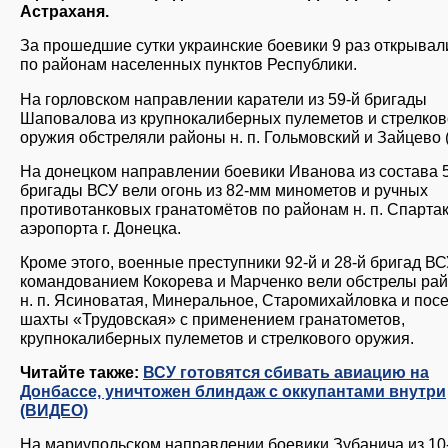
Астраханя.
За прошедшие сутки украинские боевики 9 раз открывал
по районам населенных пунктов Республики.
На горловском направлении каратели из 59-й бригады
Шаповалова из крупнокалиберных пулеметов и стрелков
оружия обстреляли районы н. п. Гольмовский и Зайцево 
На донецком направлении боевики Иванова из состава 
бригады ВСУ вели огонь из 82-мм минометов и ручных
противотанковых гранатомётов по районам н. п. Спартак
аэропорта г. Донецка.
Кроме этого, военные преступники 92-й и 28-й бригад ВС
командованием Кокорева и Марченко вели обстрелы ра
н. п. Ясиноватая, Минеральное, Старомихайловка и пос
шахты «Трудовская» с применением гранатометов,
крупнокалиберных пулеметов и стрелкового оружия.
Читайте также:
ВСУ готовятся сбивать авиацию на
Донбассе, уничтожен блиндаж с оккупантами внутри
(ВИДЕО)
На мариупольском направлении боевики Зубанича из 10