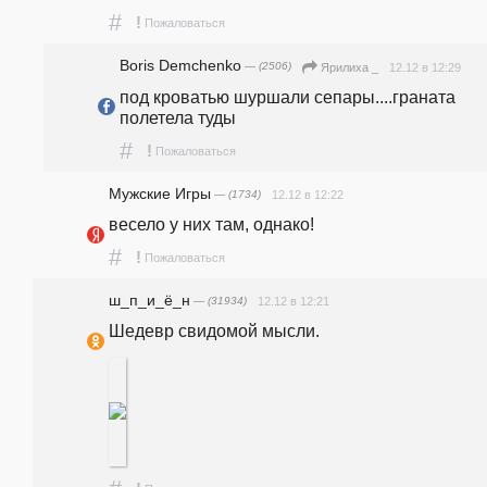
#
!
Пожаловаться
Boris Demchenko
— (2506)
12.12 в 12:29
Ярилиха _
под кроватью шуршали сепары....граната 
полетела туды
#
!
Пожаловаться
Мужские Игры
— (1734)
12.12 в 12:22
весело у них там, однако!
#
!
Пожаловаться
ш_п_и_ё_н
— (31934)
12.12 в 12:21
Шедевр свидомой мысли.