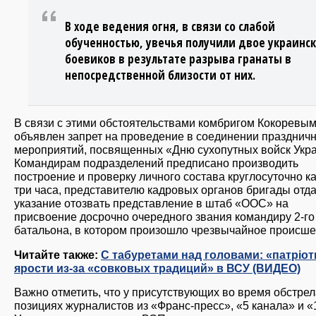
В ходе ведения огня, в связи со слабой
обученностью, увечья получили двое украинс
боевиков в результате разрыва гранаты в
непосредственной близости от них.
В связи с этими обстоятельствами комбригом Кокоревы
объявлен запрет на проведение в соединении празднич
мероприятий, посвященных «Дню сухопутных войск Укр
Командирам подразделений предписано производить
построение и проверку личного состава круглосуточно 
три часа, представителю кадровых органов бригады отд
указание отозвать представление в штаб «ООС» на
присвоение досрочно очередного звания командиру 2-го
батальона, в котором произошло чрезвычайное происше
Читайте также:
С табуретами над головами: «патрiот
ярости из-за «совковых традиций» в ВСУ (ВИДЕО)
Важно отметить, что у присутствующих во время обстрел
позициях журналистов из «Франс-пресс», «5 канала» и «