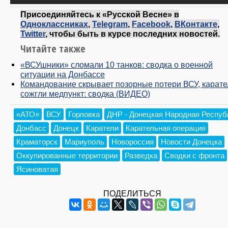
Присоединяйтесь к «Русской Весне» в
Одноклассниках
,
Telegram
,
Facebook
,
ВКонтакте
,
Twitter
, чтобы быть в курсе последних новостей.
Читайте также
«ВСУшники» сломали 10 танков: сводка о военной
ситуации на Донбассе
Командование скрывает позорные потери ВСУ, карате
сожгли медпункт: сводка (ВИДЕО)
«АТО»
ВСУ
Горловка
ДНР - Донецкая Народная Респуб
Донбасс
Донецк
Каратели
Карательная операция
Краматорск
Мариуполь
Новороссия
Новости Донецка
Оккупированные территории
Разведка
Сводки с фронта
Ясиноватая
ПОДЕЛИТЬСЯ