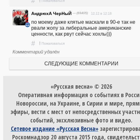
#
!
Пожаловаться
АндрюхА ЧерНыЙ
— (69405)
12.12 в 12:18
по моему даже клятые маскали в 90-е так не 
рвали жопу за либеральные американские 
ценности, как рвут сейчас хохлы))) 
#
!
Пожаловаться
Комментарий удалён
СЛЕДУЮЩИЕ КОММЕНТАРИИ
«Русская весна» © 2026
Оперативная информация о событиях в Росси
Новороссии, на Украине, в Сирии и мире, пря
эфиры, вести с мест от непосредственных участ
событий, эксклюзивные фото и видео.
Сетевое издание «Русская Весна»
зарегистрирова
Роскомнадзор 20 августа 2015 года, свидетельст