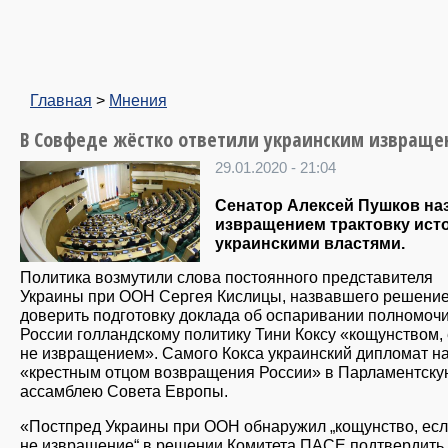
Главная
>
Мнения
В Совфеде жёстко ответили украинским извращ
29.01.2020 - 21:04
Сенатор Алексей Пушков на
извращением трактовку ист
украинскими властями.
Политика возмутили слова постоянного представителя
Украины при ООН Сергея Кислицы, назвавшего решени
доверить подготовку доклада об оспаривании полномоч
России голландскому политику Тини Коксу «кощунством,
не извращением». Самого Кокса украинский дипломат н
«крестным отцом возвращения России» в Парламентску
ассамблею Совета Европы.
«Постпред Украины при ООН обнаружил „кощунство, ес
не извращение“ в решении Комитета ПАСЕ подтвердить