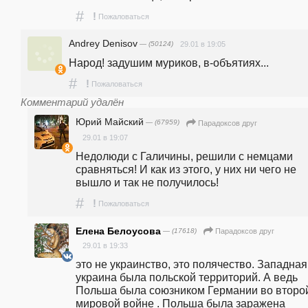
#
!
Пожаловаться
Andrey Denisov
— (50124)
29.01 в 19:05
Народ! задушим муриков, в-объятиях...
#
!
Пожаловаться
Комментарий удалён
Юрий Майский
— (67959)
Парадоксов друг
29.01 в 19:07
Недолюди с Галичины, решили с немцами 
сравняться! И как из этого, у них ни чего не 
вышло и так не получилось! 
#
!
Пожаловаться
Елена Белоусова
— (17618)
Парадоксов друг
29.01 в 19:33
это не украинство, это полячество. Западная 
украина была польской территорий. А ведь 
Польша была союзником Германии во второй
мировой войне . Польша была заражена 