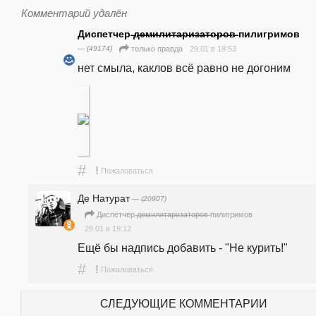
Комментарий удалён
Диспетчер ̶д̶е̶м̶и̶л̶и̶т̶а̶р̶и̶з̶а̶т̶о̶р̶о̶в̶ пилигримов
— (49174)
29.01 в 18:53
только правда
нет смыла, каклов всё равно не догоним
#
!
Пожаловаться
Де Натурат
— (20907)
Диспетчер ̶д̶е̶м̶и̶л̶и̶т̶а̶р̶и̶з̶а̶т̶о̶р̶о̶в̶ пилигримов
29.01 в 19:12
Ещё бы надпись добавить - "Не курить!"
#
!
Пожаловаться
СЛЕДУЮЩИЕ КОММЕНТАРИИ