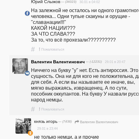
Юрий Слыжов
— (36023)
30.01 в 04:02
На залежной не осталось ни одного грамотного
человека... Одни тупые скакуны и орущие - 
"славанации!!!"                                                                                                                    
КАКОЙ НАЦИИ???                                                                                                 
ЗА ЧТО СЛАВА???                                                                                                  
За то, что всё прохезали??????????
#
!
Пожаловаться
Валентин Валентинович
— (-12231)
29.01 в 20:47
Ниччего на букву "у" нет. Есть антироссия. Это 
сущность. Она ни для кого не положительна, д
для себя. А если вы называете ее иначе, вы, 
мягко выражаясь, извращенец. А по сути, 
пособник оккупантов. На букву У назвали русск
народ немцы.
#
!
Пожаловаться
князь игорь
— (7438)
Валентин Валентинович
29.01 в 23:44
не только немци, а и прочие  