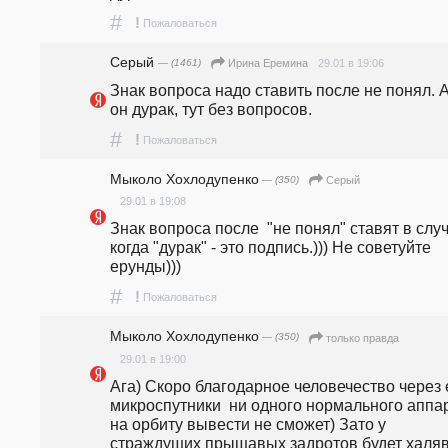
#
!
Пожаловаться
Серый
— (1461)
29.01 в 19:06
Ирина Еремина
Знак вопроса надо ставить после не понял. А 
он дурак, тут без вопросов. 
#
!
Пожаловаться
Мыколо Хохлодупенко
— (350)
Серый
29.01 в 19:08
Знак вопроса после  "не понял" ставят в случ
когда "дурак" - это подпись.))) Не советуйте 
ерунды)))
#
!
Пожаловаться
Мыколо Хохлодупенко
— (350)
только правда
29.01 в 19:00
Ага) Скоро благодарное человечество через е
микроспутники  ни одного нормального аппар
на орбиту вывести не сможет) Зато у 
страждущих прыщавых задротов будет халяв