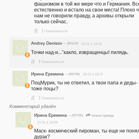
фашизмом в той же мере что и Германия. Все
естественно и встало на свои места! Плохо чт
нам не говорили правду, а архивы открыли 
только сейчас.
#
!
Пожаловаться
Andrey Denisov
— (50124)
29.01 в 18:59
Точки над-и..."какло, извращенцы! пилядь.
#
!
Пожаловаться
Ирина Еремина
— (95706)
29.01 в 18:57
ПоцМурик, ты не ответил, а твои папа и деды- 
тоже поцы?
#
!
Пожаловаться
Комментарий удалён
Ирина Еремина
— (95706)
только правда
29.01 в 18:56
Маск- космический пироман, ты еще не понял
дурак?