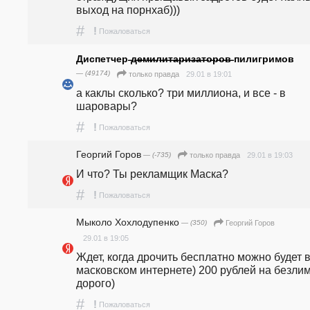
выход на порнхаб)))
#
!
Пожаловаться
Диспетчер ̶д̶е̶м̶и̶л̶и̶т̶а̶р̶и̶з̶а̶т̶о̶р̶о̶в̶ пилигримов
— (49174)
29.01 в 19:01
только правда
а каклы сколько? три миллиона, и все - в 
шаровары?
#
!
Пожаловаться
Георгий Горов
— (-735)
29.01 в 19:03
только правда
И что? Ты рекламщик Маска?
#
!
Пожаловаться
Мыколо Хохлодупенко
— (350)
Георгий Горов
29.01 в 19:05
Ждет, когда дрочить бесплатно можно будет в
масковском интернете) 200 рублей на безлими
дорого)
#
!
Пожаловаться