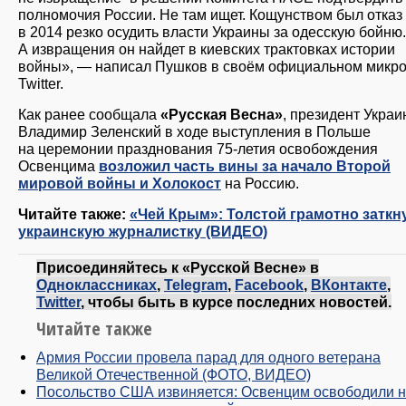
полномочия России. Не там ищет. Кощунством был отка
в 2014 резко осудить власти Украины за одесскую бойню.
А извращения он найдет в киевских трактовках истории
войны», — написал Пушков в своём официальном микро
Twitter.
Как ранее сообщала
«Русская Весна»
, президент Укра
Владимир Зеленский в ходе выступления в Польше
на церемонии празднования 75-летия освобождения
Освенцима
возложил часть вины за начало Второй
мировой войны и Холокост
на Россию.
Читайте также:
«Чей Крым»: Толстой грамотно заткн
украинскую журналистку (ВИДЕО)
Присоединяйтесь к «Русской Весне» в
Одноклассниках
,
Telegram
,
Facebook
,
ВКонтакте
,
Twitter
, чтобы быть в курсе последних новостей.
Читайте также
Армия России провела парад для одного ветерана
Великой Отечественной (ФОТО, ВИДЕО)
Посольство США извиняется: Освенцим освободили 