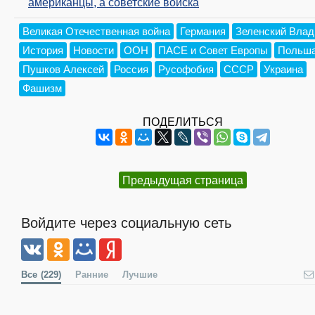
американцы, а советские войска
Великая Отечественная война
Германия
Зеленский Вла
История
Новости
ООН
ПАСЕ и Совет Европы
Польш
Пушков Алексей
Россия
Русофобия
СССР
Украина
Фашизм
ПОДЕЛИТЬСЯ
Предыдущая страница
Войдите через социальную сеть
Все
(229)
Ранние
Лучшие