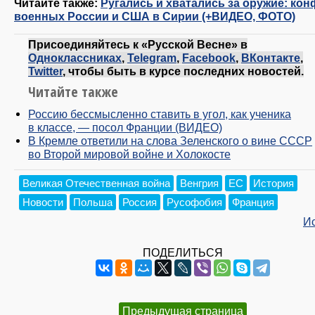
Читайте также:
Ругались и хватались за оружие: кон
военных России и США в Сирии (+ВИДЕО, ФОТО)
Присоединяйтесь к «Русской Весне» в
Одноклассниках
,
Telegram
,
Facebook
,
ВКонтакте
,
Twitter
, чтобы быть в курсе последних новостей.
Читайте также
Россию бессмысленно ставить в угол, как ученика
в классе, — посол Франции (ВИДЕО)
В Кремле ответили на слова Зеленского о вине СССР
во Второй мировой войне и Холокосте
Великая Отечественная война
Венгрия
ЕС
История
Новости
Польша
Россия
Русофобия
Франция
И
ПОДЕЛИТЬСЯ
Предыдущая страница