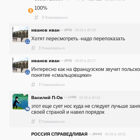
100%
#
!
Пожаловаться
иванов иван
— (654)
04.02 в 20:19
Хотят пересмотреть -надо перепоказать
#
!
Пожаловаться
иванов иван
— (654)
04.02 в 20:17
Интересно как на французском звучит польско
понятие «смальцовщики»
#
!
Пожаловаться
Василий П-Ов
— (-298)
04.02 в 20:14
этот еще сует нос куда не следует лучьше заня
своей страной и навел порядок
#
!
Пожаловаться
РОССИЯ СПРАВЕДЛИВАЯ
— (9643)
04.02 в 19:52