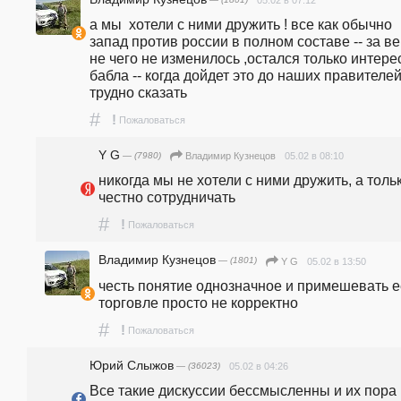
а мы  хотели с ними дружить ! все как обычно 
запад против россии в полном составе -- за век
не чего не изменилось ,остался только интерес
бабла -- когда дойдет это до наших правителей
трудно сказать 
#
!
Пожаловаться
Y G
— (7980)
05.02 в 08:10
Владимир Кузнецов
никогда мы не хотели с ними дружить, а тольк
честно сотрудничать
#
!
Пожаловаться
Владимир Кузнецов
— (1801)
05.02 в 13:50
Y G
честь понятие однозначное и примешевать ее
торговле просто не корректно 
#
!
Пожаловаться
Юрий Слыжов
— (36023)
05.02 в 04:26
Все такие дискуссии бессмысленны и их пора 