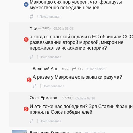
Макрон до сих пор уверен, что  французы 
мужественно победили немцев!
#
!
Пожаловаться
Y G
— (7980)
05.02 в 08:09
а когда с польской подачи в ЕС обвинили ССС
развязывании второй мировой, микрон не 
переживал за искажение истории?
#
!
Пожаловаться
Валерий Ага
— (429)
05.02 в 09:23
Y G
А разве у Макрона есть зачатки разума?
#
!
Пожаловаться
Олег Ермаков
— (27754)
05.02 в 07:16
И эти тоже нас победили? Зря Сталин Франци
принял в Союз победителей
#
!
Пожаловаться
Владимир Кузнецов
— (1801)
05.02 в 07:12