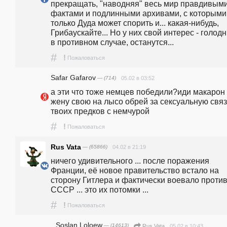
прекращать, "наводняя" весь мир правдивыми
фактами и подлинными архивами, с которыми 
только Дуда может спорить и... какая-нибудь, 
Грибаускайте... Но у них свой интерес - голод
в противном случае, останутся...
#
!
Пожаловаться
Safar Gafarov
— (714)
05.02 в 03:52
а эти что тоже немцев победили?иди макарон 
жену свою на лысо обрей за сексуальную связ
твоих предков с немчурой
#
!
Пожаловаться
Rus Vata
— (65866)
04.02 в 21:19
ничего удивительного ... после поражения 
Франции, её новое правительство встало на 
сторону Гитлера и фактически воевало против
СССР ... это их потомки ...
#
!
Пожаловаться
Soslan Loloew
— (14613)
05.02 в 10:43
Rus Vata