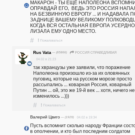
МАКАРОН - ТЫ ЕЩЁ НАПОЛЕОНА ВСПОМНИ
ОПРАВДАЙ ЕГО,  ВЕДЬ ЭТО РОССИЯ НАПАЛ
НА БЕЗВИННУЮ ЕВРОПУ ... И НАДАВАЛА ПО
ЗАДНИЦЕ ВАШЕМУ ВЕЛИКОМУ ПОЛКОВОДЦУ
КОГДА ВСЯ ОСТАЛЬНАЯ ЕВРОПА УСЕРДНО  
ЛИЗАЛА ЕМУ ОДНО МЕСТО.
#
!
Пожаловаться
Rus Vata
— (65866)
РОССИЯ СПРАВЕДЛИВАЯ
04.02 в 21:23
так хвранцузы уже заявили, что поражение 
Наполеона произошло из-за их оловянных 
пуговиц, которые на русском морозе просто 
рассыпались ... коварная Россия, коварный 
Путин ... ой, это же 19-й век ... хотя, ничего не 
изменилось ...)))
#
!
Пожаловаться
Валерий Цвиго
— (1929)
04.02 в 19:34
Пусть вспомнит сколько народу Франции состо
в ополчении, и кто был последним солдатом 