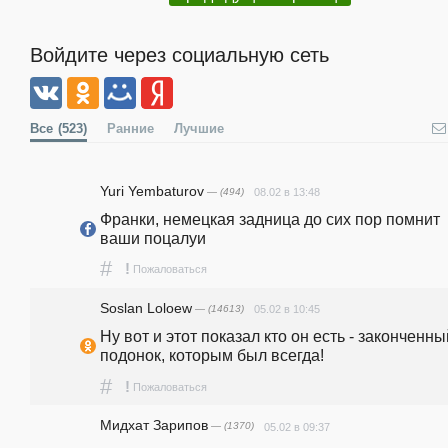
Войдите через социальную сеть
Все
(523)
Ранние
Лучшие
Yuri Yembaturov
— (494)
08.02 в 13:48
Франки, немецкая задница до сих пор помнит 
ваши поцалуи
#
!
Пожаловаться
Soslan Loloew
— (14613)
05.02 в 10:45
Ну вот и этот показал кто он есть - законченный
подонок, которым был всегда!
#
!
Пожаловаться
Мидхат Зарипов
— (1370)
05.02 в 09:37