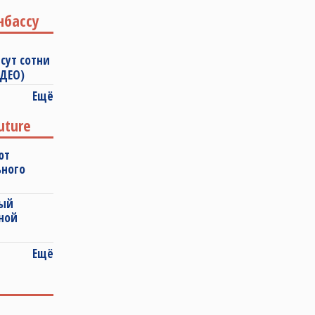
нбассу
сут сотни
ИДЕО)
Ещё
uture
ют
ьного
ный
ной
Ещё