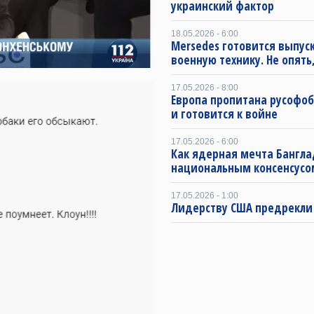
украинский фактор
18.05.2026 - 6:00
Mersedes готовится выпус
военную технику. Не опять,
17.05.2026 - 8:00
Европа пропитана русофо
и готовится к войне
17.05.2026 - 6:00
Как ядерная мечта Бангла
национальным консенсусо
17.05.2026 - 1:00
Лидерству США предрекли