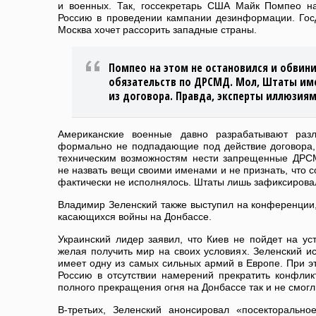
и военных. Так, госсекретарь США Майк Помпео н
Россию в проведении кампании дезинформации. Госд
Москва хочет рассорить западные страны.
Помпео на этом не остановился и обвин
обязательств по ДРСМД. Мол, Штаты им
из договора. Правда, эксперты иллюзиям
Американские военные давно разрабатывают разл
формально не подпадающие под действие договора,
техническим возможностям нести запрещенные ДРС
не назвать вещи своими именами и не признать, что 
фактически не исполнялось. Штаты лишь зафиксировал
Владимир Зеленский также выступил на конференции, 
касающихся войны на Донбассе.
Украинский лидер заявил, что Киев не пойдет на ус
желая получить мир на своих условиях. Зеленский ис
имеет одну из самых сильных армий в Европе. При 
Россию в отсутствии намерений прекратить конфлик
полного прекращения огня на Донбассе так и не смогл
В-третьих, Зеленский анонсировал «посекторальн