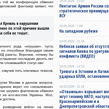
19.05.2026 - 13:02
а той же конференции обвинил
Пентагон: Армия России со
еповский фантазер заявил, что
стратегическое преимуще
ВСУ
ил Кремль в нарушении
20.05.2026 - 7:00
енно по этой причине вышли
На западном рубеже
и себя не тешат.
19.05.2026 - 21:44
Небензя заявил об отсутс
ичного рода «игрушки», пусть
 но способные благодаря своим
сигналов Киева по урегул
МД ракеты. Впрочем, почему бы
конфликта (ВИДЕО)
соглашение последние десять лет
и сложившийся статус-кво.
19.05.2026 - 14:13
озвучив пять ключевых тезисов,
Тревога в Эстонии и Латви
ударных БПЛА, остановлен
тупки Москве в данном вопросе,
кренне верит, что «незалежная»
19.05.2026 - 11:18
этом шоумен фактически обвинил
«Отважные» взрывают мо
т на юго-востоке Украины. Мол,
жгут технику НАТО, наступ
и достичь.
Красноармейском и в
Днепропетровской област
ое разведение войск» на линии