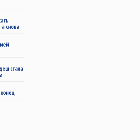
кать
 а снова
бией
деш стала
м
 конец