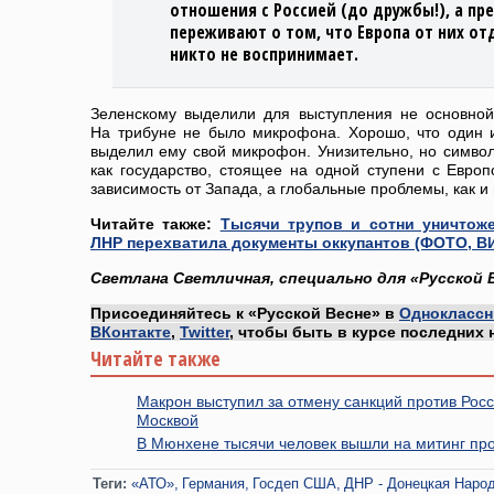
отношения с Россией (до дружбы!), а п
переживают о том, что Европа от них отд
никто не воспринимает.
Зеленскому выделили для выступления не основно
На трибуне не было микрофона. Хорошо, что один 
выделил ему свой микрофон. Унизительно, но симво
как государство, стоящее на одной ступени с Евро
зависимость от Запада, а глобальные проблемы, как и 
Читайте также:
Тысячи трупов и сотни уничтож
ЛНР перехватила документы оккупантов (ФОТО, В
Светлана Светличная, специально для «Русской 
Присоединяйтесь к «Русской Весне» в
Одноклассн
ВКонтакте
,
Twitter
, чтобы быть в курсе последних 
Читайте также
Макрон выступил за отмену санкций против Росс
Москвой
В Мюнхене тысячи человек вышли на митинг пр
Теги:
«АТО»
Германия
Госдеп США
ДНР - Донецкая Наро