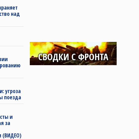
храняет
ство над
твии
ированию
и: угроза
ы поезда
сты и
ая за
и (ВИДЕО)