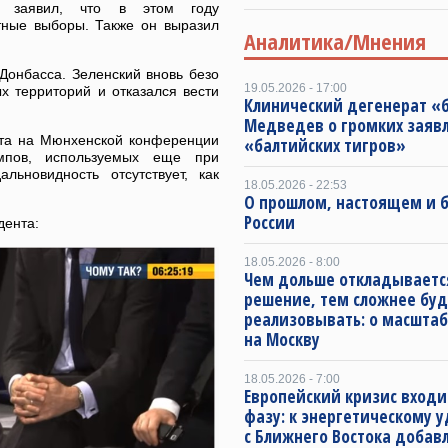
ны заявил, что в этом году
тные выборы. Также он выразил
Аналитика/Мнения
Донбасса. Зеленский вновь безо
19.05.2026 - 17:00
х территорий и отказался вести
Клинический дегенерат «
Медведев о громких заяв
нта на Мюнхенской конференции
«балтийских тигров»
мпов, используемых еще при
льновидность отсутствует, как
18.05.2026 - 22:53
О прошлом, настоящем и
России
дента:
18.05.2026 - 8:00
Чем дольше откладываетс
решение, тем сложнее буд
реализовывать: о масштаб
на Москву
18.05.2026 - 7:00
Европейский кризис входи
фазу: к энергетическому 
с Ближнего Востока добав