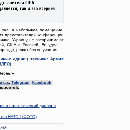
редставители США
аляется, так и его всерьез
й зал, а небольшое помещение.
из представителей конференции
лично. Украину не воспринимают
пой, США и Россией. Ее удел —
прежде, решат без ее участия.
енных единиц техники: Армия
ИДЕО)
Весны»
иках
,
Telegram
,
Facebook
,
новостей.
ии и стратегический диалог с
отив НАТО (+ФОТО)
дная