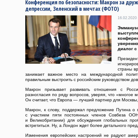
Конференция по безопасности: Макрон за дружб
депрессии, Зеленский в мечтах (ФОТО)
16.02.2020 
Эмман
выступ
конфер
уверенн
диалог с
Презид
игнорир
страны в
занимает важное место на международной полити
правильным выстроить с российским руководством до
Макрон призывает развивать отношения с Росс
разногласия по ряду вопросов, уверяя, что «многое м
Он считает, что Европа — лучший партнер для Москвы,
Макрон, к слову, поддержал предложение Путина о 
с участием пяти постоянных членов Совбеза ООН
и Великобритании) для обсуждения глобальных про
встретиться. Ну, а Лондон ждет более детального пре
Изменения европейских настроений не радуют амери