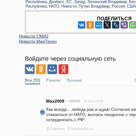
Республика
Донбасс
ЕС
Запад
Зеленский Владимир
Кит
Республика
НАТО
Новости
Путин Владимир
Россия
США
ПОДЕЛИТЬСЯ
Новости СМИ2
Новости МирТесен
Войдите через социальную сеть
Все
(51)
Ранние
Лучшие
Max2009
— (99329)
16.02 в 14:58
Как всегда... лебедь,рак и щука! Согласия н
отказаться от НАТО, выгнать пиндосню с тер
сотрудничать с РФ!
#
!
Ответить
Пожаловаться