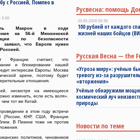
у с Россией, Помпео в
Русвесна: помощь До
- 5:00
20.05.2026 00:30
100 рублей от каждого спа
уэль Макрон в ходе
жизней наших бойцов (В
ления на 56-й Мюнхенской
енции по безопасности
о заявил, что Европе нужен
 Россией.
Русская Весна — the F
ент Франции считает, что
ование и блокирование нашей
«Угроза миру»: учёные бь
редит интересам Европы. Москва
тревогу из-за разрушител
ческой арене, поэтому будет
«вторжения»
верительные отношения.
Учёные обнаружили мощ
ией, несмотря на имеющиеся
космический луч неизвест
ожно изменить, если есть воля».
 чем тот же Китай.
природы
проведении в этом году встречи
 (России, КНР, США, Франции
блем. В Пекине тоже не против
Новости по теме
дложения.
канских политиков, чиновников