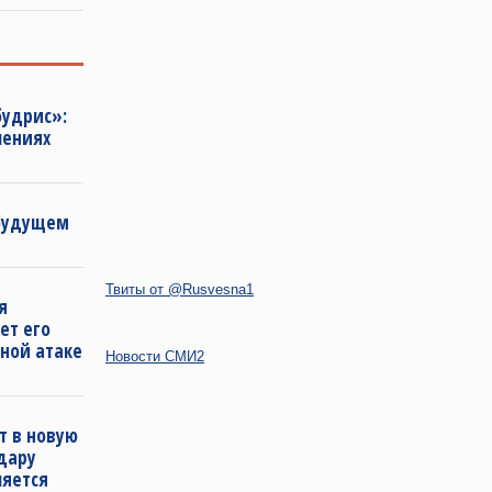
будрис»:
лениях
 будущем
Твиты от @Rusvesna1
я
ет его
ной атаке
Новости СМИ2
т в новую
удару
ляется