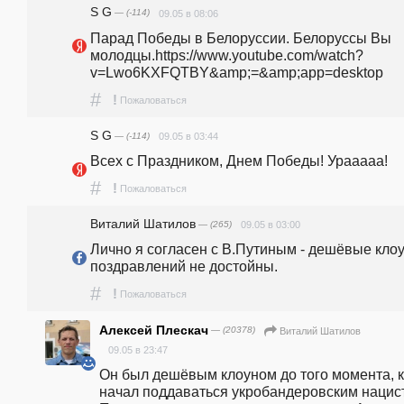
S G
— (-114)
09.05 в 08:06
Парад Победы в Белоруссии. Белоруссы Вы 
молодцы.https://www.youtube.com/watch?
v=Lwo6KXFQTBY&amp;=&amp;app=desktop 
#
!
Пожаловаться
S G
— (-114)
09.05 в 03:44
Всех с Праздником, Днем Победы! Урааааа! 
#
!
Пожаловаться
Виталий Шатилов
— (265)
09.05 в 03:00
Лично я согласен с В.Путиным - дешёвые клоу
поздравлений не достойны.
#
!
Пожаловаться
Алексей Плескач
— (20378)
Виталий Шатилов
09.05 в 23:47
Он был дешёвым клоуном до того момента, ка
начал поддаваться укробандеровским нацист