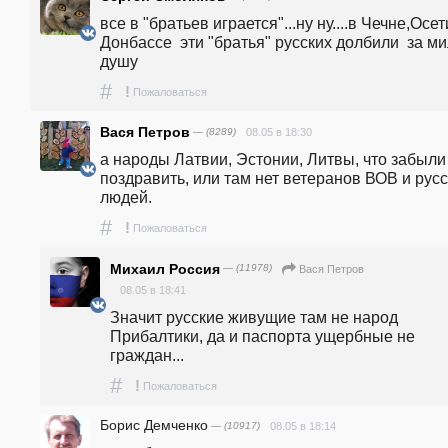
все в "братьев играется"...ну ну....в Чечне,Осети
Донбассе  эти "братья" русских долбили  за ми
душу
#
!
Пожаловаться
Вася Петров
— (8289)
08.05 в 18:30
а народы Латвии, Эстонии, Литвы, что забыли 
поздравить, или там нет ветеранов ВОВ и русс
людей.
#
!
Пожаловаться
Михаил Россия
— (11978)
Вася Петров
08.05 в 18:41
Значит русские живущие там не народ 
Прибалтики, да и паспорта ущербные не 
граждан...
#
!
Пожаловаться
Борис Демченко
— (10917)
08.05 в 18:14