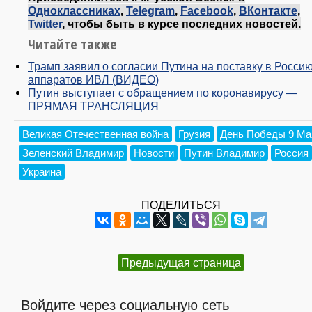
Одноклассниках
,
Telegram
,
Facebook
,
ВКонтакте
,
Twitter
, чтобы быть в курсе последних новостей.
Читайте также
Трамп заявил о согласии Путина на поставку в Росси
аппаратов ИВЛ (ВИДЕО)
Путин выступает с обращением по коронавирусу —
ПРЯМАЯ ТРАНСЛЯЦИЯ
Великая Отечественная война
Грузия
День Победы 9 Ма
Зеленский Владимир
Новости
Путин Владимир
Россия
Украина
ПОДЕЛИТЬСЯ
Предыдущая страница
Войдите через социальную сеть