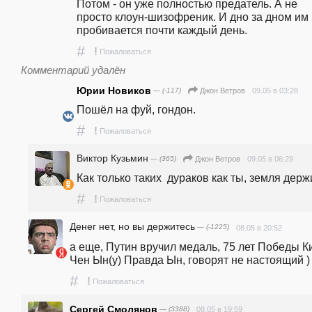
Потом - он уже полностью предатель. А не 
просто клоун-шизофреник. И дно за дном им  
пробивается почти каждый день.
#
!
Пожаловаться
Комментарий удалён
Юрии Новиков
— (-117)
09.05 в 03:28
Джон Ветров
Пошёл на фуй, гондон.
#
!
Пожаловаться
Виктор Кузьмин
— (365)
09.05 в 06:29
Джон Ветров
Как только таких  дураков как ты, земля держи
#
!
Пожаловаться
Денег нет, но вы держитесь
— (-1225)
08.05 в 20:52
а еще, Путин вручил медаль, 75 лет Победы Ки
Чен Ын(у) Правда Ын, говорят не настоящий )
#
!
Пожаловаться
Сергей Смолянов
— (3388)
08.05 в 19:59