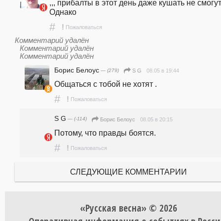
,,, прибалты в этот день даже кушать не смогут..
Однако
#
!
Пожаловаться
Комментарий удалён
Комментарий удалён
Комментарий удалён
Борис Белоус
— (279)
08.05 в 19:44
S G
Общаться с тобой не хотят .
#
!
Пожаловаться
S G
— (-114)
08.05 в 20:15
Борис Белоус
Потому, что правды боятся. 
#
!
Пожаловаться
СЛЕДУЮЩИЕ КОММЕНТАРИИ
«Русская весна» © 2026