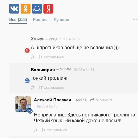
Все
(358)
Ранние
Лучшие
Хмырь
— (997)
10.05 в 02:21
А шпротников вообще не вспомнил ))).
#
!
Пожаловаться
Валькирия
— (28346)
09.05 в 14:31
тонкий троллинг.
#
!
Пожаловаться
Алексей Плескач
— (20378)
Валькирия
09.05 в 23:45
Непризнание. Здесь нет никакого троллинга. 
Чёткий язык. Ни какой даже не посыл!
#
!
Пожаловаться