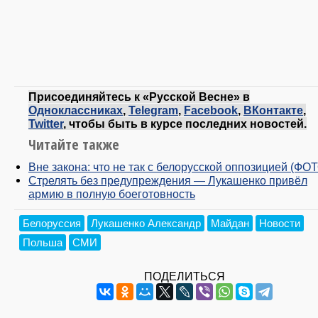
Присоединяйтесь к «Русской Весне» в
Одноклассниках
,
Telegram
,
Facebook
,
ВКонтакте
,
Twitter
, чтобы быть в курсе последних новостей.
Читайте также
Вне закона: что не так с белорусской оппозицией (ФО
Стрелять без предупреждения — Лукашенко привёл
армию в полную боеготовность
Белоруссия
Лукашенко Александр
Майдан
Новости
Польша
СМИ
ПОДЕЛИТЬСЯ