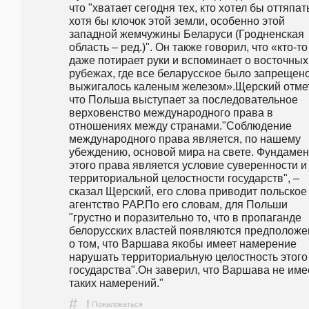
что "хватает сегодня тех, кто хотел бы оттяпать
хотя бы клочок этой земли, особенно этой 
западной жемчужины Беларуси (Гродненская 
область – ред.)". Он также говорил, что «кто-то 
даже потирает руки и вспоминает о восточных 
рубежах, где все беларусское было запрещено
выжигалось каленым железом».Щерский отмет
что Польша выступает за последовательное 
верховенство международного права в 
отношениях между странами."Соблюдение 
международного права является, по нашему 
убеждению, основой мира на свете. Фундамен
этого права является условие суверенности и 
территориальной целостности государств", – 
сказал Щерский, его слова приводит польское 
агентство РАР.По его словам, для Польши 
"грустно и поразительно то, что в пропаганде 
белорусских властей появляются предположе
о том, что Варшава якобы имеет намерение 
нарушать территориальную целостность этого 
государства".Он заверил, что Варшава не имее
таких намерений."
#
!
Пожаловаться