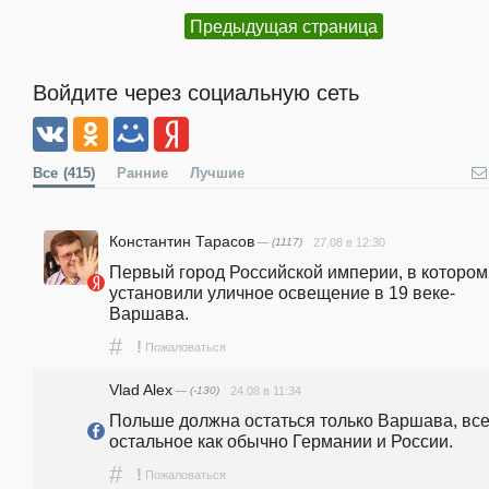
Предыдущая страница
Войдите через социальную сеть
Все
(415)
Ранние
Лучшие
Константин Тарасов
— (1117)
27.08 в 12:30
Первый город Российской империи, в котором 
установили уличное освещение в 19 веке- 
Варшава.
#
!
Пожаловаться
Vlad Alex
— (-130)
24.08 в 11:34
Польше должна остаться только Варшава, все
остальное как обычно Германии и России.
#
!
Пожаловаться