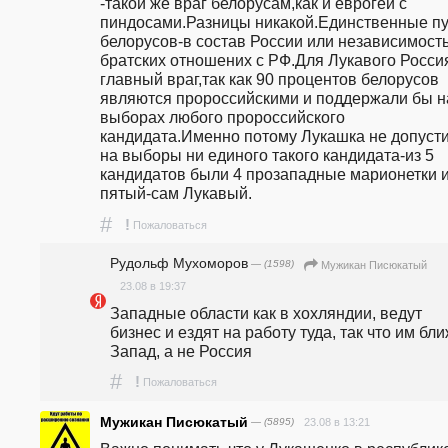
-такой же враг белорусам,как и еврогеи с 
пиндосами.Разницы никакой.Единственные пу
белорусов-в состав России или независимость 
братских отношених с РФ.Для Лукавого Росси
главный враг,так как 90 процентов белорусов 
являются пророссийскими и поддержали бы на
выборах любого пророссийского 
кандидата.Именно потому Лукашка не допусти
на выборы ни единого такого кандидата-из 5 
кандидатов были 4 прозападные марионетки и
пятый-сам Лукавый.
#
!
Пожаловаться
Рудольф Мухоморов
— (1598)
Мужикан Писюкатый
23.08 в 19:37
Западные области как в хохляндии, ведут  
бизнес и ездят на работу туда, так что им бли
Запад, а не Россия
#
!
Пожаловаться
Мужикан Писюкатый
— (5895)
23.08 в 13:21