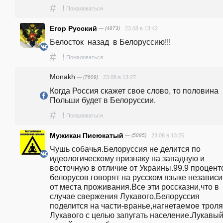
#
!
Пожаловаться
Егор Русский
— (4873)
23.08 в 13:42
Белосток  назад  в Белоруссию!!!
#
!
Пожаловаться
Monakh
— (7609)
23.08 в 13:27
Когда Россия скажет свое слово, то половина 
Польши будет в Белоруссии. 
#
!
Пожаловаться
Мужикан Писюкатый
— (5895)
23.08 в 13:25
Чушь собачья.Белоруссия не делится по 
идеологическому признаку на западную и 
восточную в отличие от Украины.99.9 проценто
белорусов говорят на русском языке независи
от места проживания.Все эти россказни,что в 
случае свержения Лукавого,Белоруссия 
поделится на части-вранье,нагнетаемое троля
Лукавого с целью запугать население.Лукавый