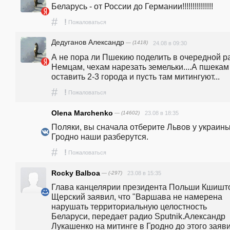
Беларусь - от России до Германии!!!!!!!!!!!!!!!
#
!
Пожаловаться
Дедуганов Александр
— (1418)
24.08 в 09:30
А не пора ли Пшекию поделить в очередной ра
Немцам, чехам нарезать земельки....А пшекам 
оставить 2-3 города и пусть там митингуют...
#
!
Пожаловаться
Olena Marchenko
— (14602)
23.08 в 18:35
Поляки, вы сначала отберите Львов у украины.
Гродно наши разберутся.
#
!
Пожаловаться
Rocky Balboa
— (-297)
23.08 в 15:35
Глава канцелярии президента Польши Кшишт
Щерский заявил, что "Варшава не намерена 
нарушать территориальную целостность 
Беларуси, передает радио Sputnik.Александр 
Лукашенко на митинге в Гродно до этого заявил