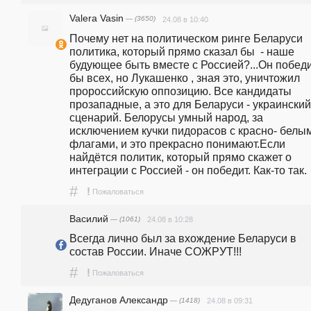
Valera Vasin
— (3650)
24.08 в 10:40
Почему нет на политическом ринге Беларуси 
политика, который прямо сказал бы  - наше 
будующее быть вместе с Россией?...Он победи
бы всех, но Лукашенко , зная это, уничтожил 
пророссийскую оппозицию. Все кандидаты 
прозападные, а это для Беларуси - украинский 
сценарий. Белорусы умный народ, за 
исключением кучки пидорасов с красно- белым
флагами, и это прекрасно понимают.Если 
найдётся политик, который прямо скажет о 
интеграции с Россией - он победит. Как-то так.
#
!
Пожаловаться
Василий
— (1061)
24.08 в 10:28
Всегда лично был за вхождение Беларуси в 
состав России. Иначе СОЖРУТ!!!
#
!
Пожаловаться
Дедуганов Александр
— (1418)
24.08 в 09:31