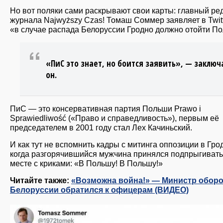
Но вот поляки сами раскрывают свои карты: главный ре
журнала Najwyższy Czas! Томаш Соммер заявляет в Twitt
«в случае распада Белоруссии Гродно должно отойти П
«ПиС это знает, но боится заявить», — заключ
он.
ПиС — это консервативная партия Польши Prawo i
Sprawiedliwość («Право и справедливость»), первым её
председателем в 2001 году стал Лех Качиньский.
И как тут не вспомнить кадры с митинга оппозиции в Гро
когда разгорячившийся мужчина принялся подпрыгивать
месте с криками: «В Польшу! В Польшу!»
Читайте также:
«Возможна война!» — Министр обор
Белоруссии обратился к офицерам (ВИДЕО)