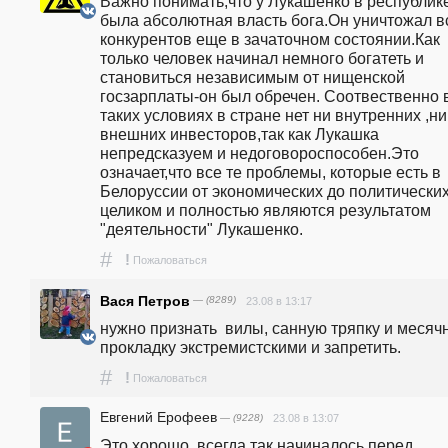
Важно понимать,что у Лукашенко в республике
была абсолютная власть бога.Он уничтожал вс
конкурентов еще в зачаточном состоянии.Как 
только человек начинал немного богатеть и 
становиться независимым от нищенской 
госзарплаты-он был обречен. Соотвественно в
таких условиях в стране нет ни внутренних ,ни 
внешних инвесторов,так как Лукашка 
непредсказуем и недоговороспособен.Это 
означает,что все те проблемы, которые есть в 
Белоруссии от экономических до политических
целиком и полностью являются результатом 
"деятельности" Лукашенко.
#
!
Пожаловаться
Вася Петров
— (8289)
23.08 в 13:17
нужно признать  вилы, санную тряпку и месячн
прокладку экстремистскими и запретить.  
#
!
Пожаловаться
Евгений Ерофеев
— (9228)
23.08 в 13:07
Это хорошо, всегда так начиналось перед 