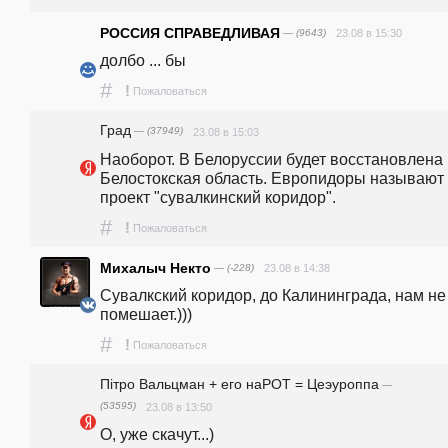
РОССИЯ СПРАВЕДЛИВАЯ
— (9643)
23.08 в 15:30
долбо ... бы
#
!
Пожаловаться
Град
— (37949)
23.08 в 15:03
Наоборот. В Белоруссии будет восстановлена 
Белостокская область. Европидоры называют э
проект "сувалкинский коридор".
#
!
Пожаловаться
Михалыч Некто
— (-228)
23.08 в 14:38
Сувалкский коридор, до Калининграда, нам не 
помешает.)))
#
!
Пожаловаться
Пiтро Вальцман + его наРОТ = Цеэуроппа
—
(53595)
23.08 в 13:50
О, уже скачут...)