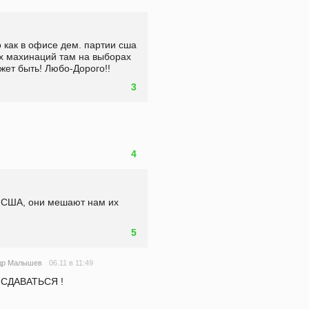
 как в офисе дем. партии сша 
 махинаций там на выборах 
ет быть! Любо-Дорого!!
3
4
 США, они мешают нам их 
5
06.11 в 11:49
др Малышев
 СДАВАТЬСЯ !