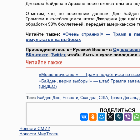
Джозефа Байдена в Аризоне после окончательного под
Отметим, что, по последним данным, Джо Байден
Трампом в колеблющемся штате Джорджия (где идёт 
обработки 99% бюллетеней, передаёт американское т
Читайте также:
«Очень странно!» — Трамп в пан
результатов на выборах
Присоединяйтесь к «Русской Весне» в
Одноклассн
ВКонтакте
,
Twitter
, чтобы быть в курсе последних 
Читайте также
«Мошенничество!» — Трамп подаёт иски во всех
«Байден, верни выборы!» — штаб Трампа заяви
(ВИДЕО)
Теги:
Байден Джо
Новости
Скандал
США
Трамп Дональд
ПОДЕЛИТЬСЯ
Новости СМИ2
Новости МирТесен