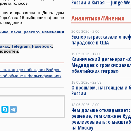
России и Китая — Junge We
счёта голосов.
 почти сравнялся с Дональдом
Аналитика/Мнения
борьба за 16 выборщиков) после
елевидение.
ике из-за резкого изменения
20.05.2026 - 2:00
Эксперты рассказали о не
парадоксе в США
иках
,
Telegram
,
Facebook
,
новостей.
19.05.2026 - 17:00
Клинический дегенерат «
Медведев о громких заяв
 штатах, где побеждает Байден
«балтийских тигров»
л об обмане и фальсификациях
18.05.2026 - 22:53
О прошлом, настоящем и
России
18.05.2026 - 8:00
Чем дольше откладываетс
решение, тем сложнее буд
реализовывать: о масштаб
на Москву