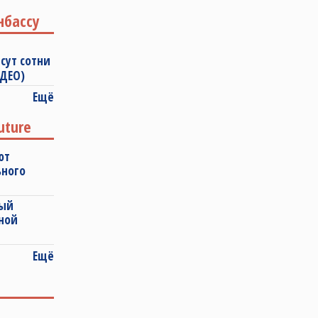
нбассу
сут сотни
ИДЕО)
Ещё
uture
ют
ьного
ный
ной
Ещё