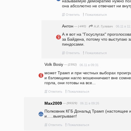
называемую демократию нужно пол
она абсолютно не отвечает ни внут
#
!
Ответить
Пожаловаться
Антон
— (-440)
06.11 в 11
А.И. Гулевич
А я вот на "Госуслугах" проголосов
за Байдена, потому что выступаю з
пиндосами.
#
!
Ответить
Пожаловаться
Volk Bosiy
— (2392)
06.11 в 09:31
может Трамп и при честных выборах проиграл
и бэлэмщики нагло мошенничают вне сомнени
горла, они готовы на все...
#
!
Ответить
Пожаловаться
Max2009
— (99329)
06.11 в 09:26
Полковник КГБ Дональд Трамп (настоящее им
и…..выигрывает! 
#
!
Ответить
Пожаловаться