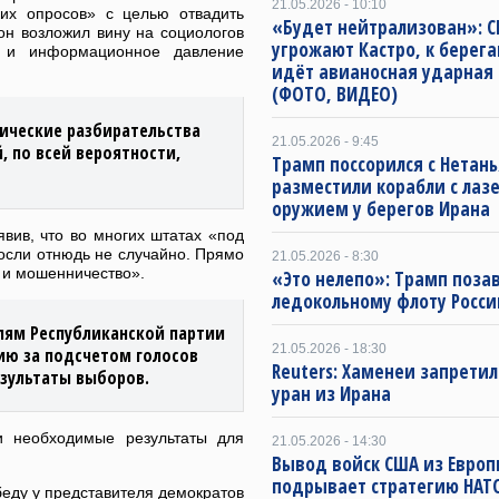
21.05.2026 - 10:10
их опросов» с целью отвадить
«Будет нейтрализован»: 
он возложил вину на социологов
угрожают Кастро, к берег
 и информационное давление
идёт авианосная ударная 
(ФОТО, ВИДЕО)
ические разбирательства
21.05.2026 - 9:45
, по всей вероятности,
Трамп поссорился с Нетань
разместили корабли с ла
оружием у берегов Ирана
явив, что во многих штатах «под
осли отнюдь не случайно. Прямо
21.05.2026 - 8:30
 и мошенничество».
«Это нелепо»: Трамп поза
ледокольному флоту Росси
елям Республиканской партии
21.05.2026 - 18:30
ию за подсчетом голосов
Reuters: Хаменеи запрети
езультаты выборов.
уран из Ирана
ли необходимые результаты для
21.05.2026 - 14:30
Вывод войск США из Евро
подрывает стратегию НАТ
обеду у представителя демократов