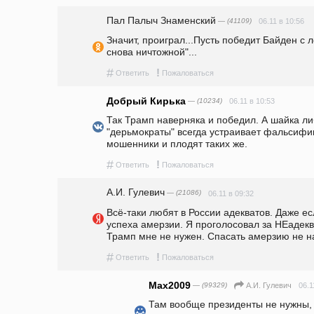
Пал Палыч Знаменский
— (41109)
06.11 в 10:56
Значит, проиграл...Пусть победит Байден с 
снова ничтожной"...
#
!
Ответить
Пожаловаться
Добрый Кирька
— (10234)
06.11 в 10:53
Так Трамп наверняка и победил. А шайка ли
"дерьмократы" всегда устраивает фальсифи
мошенники и плодят таких же. 
#
!
Ответить
Пожаловаться
А.И. Гулевич
— (21086)
06.11 в 09:32
Всё-таки любят в России адекватов. Даже ес
успеха амерзии. Я проголосовал за НЕадеква
Трамп мне не нужен. Спасать амерзию не н
#
!
Ответить
Пожаловаться
Max2009
— (99329)
06.1
А.И. Гулевич
Там вообще президенты не нужны, 