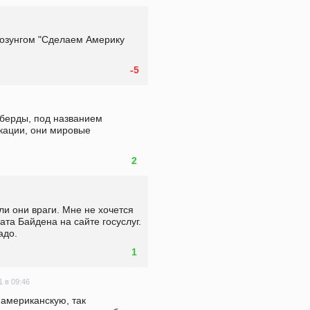
лозунгом "Сделаем Америку 
-5
берды, под названием 
кации, они мировые 
2
ли они враги. Мне не хочется 
та Байдена на сайте госуслуг. 
адо.
1
1 в 09:46
американскую, так 