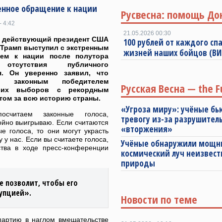
ренное обращение к нации
Русвесна: помощь До
- 4:42
21.05.2026 00:30
ё действующий президент США
100 рублей от каждого спа
Трамп выступил с экстренным
жизней наших бойцов (В
ием к нации после полутора
отсутствия публичного
я. Он уверенно заявил, что
ся законным победителем
Русская Весна — the F
ших выборов с рекордным
том за всю историю страны.
«Угроза миру»: учёные бь
осчитаем законные голоса,
тревогу из-за разрушител
ойно выигрываю. Если считаются
«вторжения»
е голоса, то они могут украсть
у у нас. Если вы считаете голоса,
Учёные обнаружили мощ
ства в ходе пресс-конференции
космический луч неизвест
природы
е позволит, чтобы его
упцией».
Новости по теме
партию в наглом вмешательстве