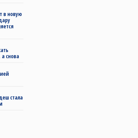
т в новую
удару
ляется
кать
 а снова
бией
деш стала
м