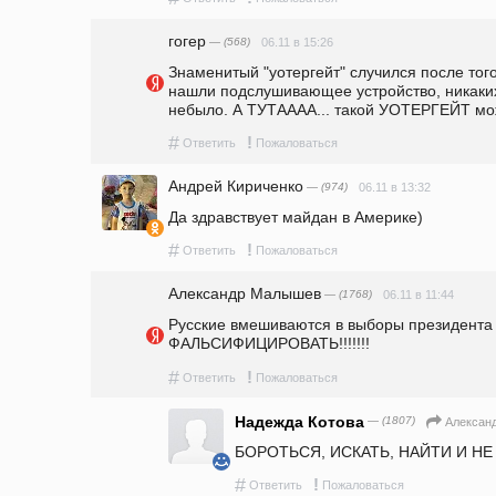
гогер
— (568)
06.11 в 15:26
Знаменитый "уотергейт" случился после того
нашли подслушивающее устройство, никаких
небыло. А ТУТАААА... такой УОТЕРГЕЙТ мож
#
!
Ответить
Пожаловаться
Андрей Кириченко
— (974)
06.11 в 13:32
Да здравствует майдан в Америке)
#
!
Ответить
Пожаловаться
Александр Малышев
— (1768)
06.11 в 11:44
Русские вмешиваются в выборы президента
ФАЛЬСИФИЦИРОВАТЬ!!!!!!!
#
!
Ответить
Пожаловаться
Надежда Котова
— (1807)
Алексан
БОРОТЬСЯ, ИСКАТЬ, НАЙТИ И НЕ
#
!
Ответить
Пожаловаться