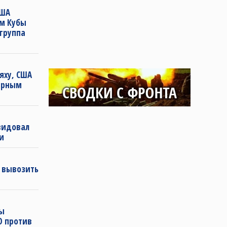
США
ам Кубы
группа
яху, США
зерным
видовал
и
л вывозить
пы
О против