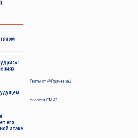
lt
фтяном
будрис»:
лениях
Твиты от @Rusvesna1
 будущем
Новости СМИ2
я
ет его
ной атаке