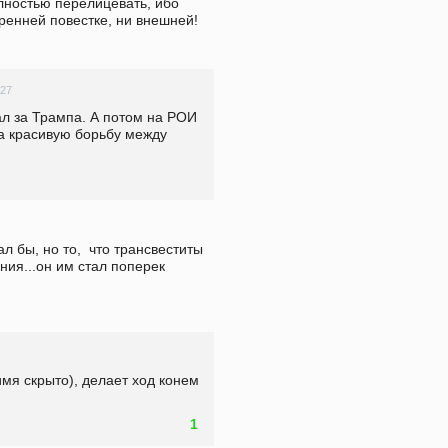
ностью перелицевать, ибо 
ренней повестке, ни внешней!
:27
ал за Трампа. А потом на РОИ 
а красивую борьбу между 
 бы, но то,  что трансвеститы 
я...он им стал поперек 
я скрыто), делает ход конем 
1