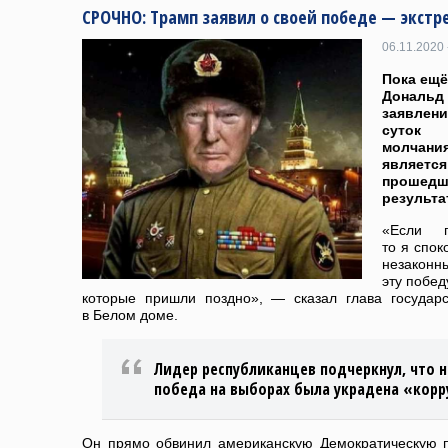
СРОЧНО: Трамп заявил о своей победе — экст
06.11.2020 
Пока ещ
Дональд 
заявлен
суток 
молчани
являет
прошед
результа
«Если п
то я спок
незаконны
эту побед
которые пришли поздно», — сказал глава государ
в Белом доме.
Лидер республиканцев подчеркнул, что н
победа на выборах была украдена «корр
Он прямо обвинил американскую Демократическую 