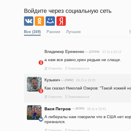
Войдите через социальную сеть
Все
(169)
Ранние
Лучшие
Владимир Еременко
— (22594)
07.11 в 02:12
а нам все равно,хрен редьки не слаще.
#
!
Ответить
Пожаловаться
Кузьмич
— (3482)
06.11 в 19:20
Как сказал Николай Озеров: "Такой хоккей нам
#
!
Ответить
Пожаловаться
Вася Петров
— (8289)
06.11 в 15:41
А либералы нам говорили что в США нет корр
признался.
#
!
Ответить
Пожаловаться