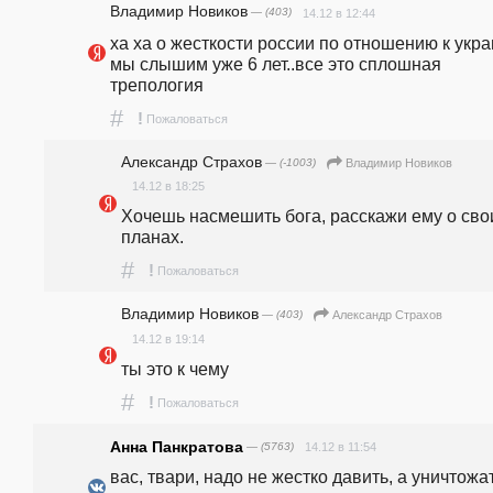
Владимир Новиков
— (403)
14.12 в 12:44
ха ха о жесткости россии по отношению к укра
мы слышим уже 6 лет..все это сплошная 
трепология
#
!
Пожаловаться
Александр Страхов
— (-1003)
Владимир Новиков
14.12 в 18:25
Хочешь насмешить бога, расскажи ему о свои
планах. 
#
!
Пожаловаться
Владимир Новиков
— (403)
Александр Страхов
14.12 в 19:14
ты это к чему
#
!
Пожаловаться
Анна Панкратова
— (5763)
14.12 в 11:54
вас, твари, надо не жестко давить, а уничтожат