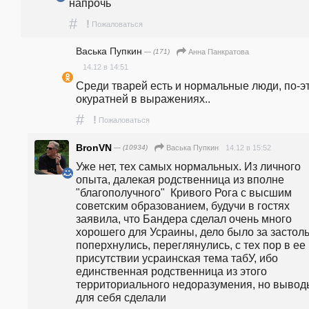
напрочь
#
!
Пожаловаться
Васька Пупкин
— (171)
Анна Панкратова
14.12 в 14:51
Среди тварей есть и нормальные люди, по-эт
окуратней в выражениях..
#
!
Пожаловаться
BronVN
— (10934)
14.12 в 15:52
Васька Пупкин
Уже нет, тех самых нормальных. Из личного 
опыта, далекая родственница из вполне 
"благополучного"  Кривого Рога с высшим 
советским образованием, будучи в гостях 
заявила, что Бандера сделал очень много 
хорошего для Усраины, дело было за застоль
поперхнулись, переглянулись, с тех пор в ее 
присутствии усраинская тема табУ, ибо 
единственная родственница из этого 
территориального недоразумения, но выводы
для себя сделали