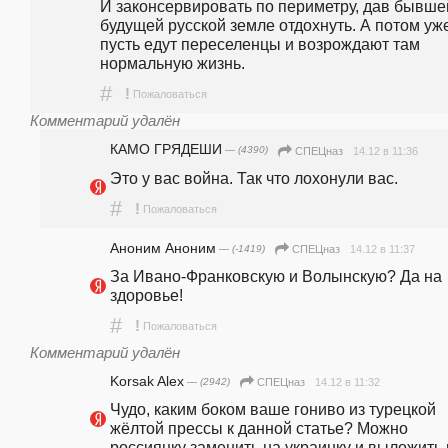
И законсервировать по периметру, дав бывшей
будущей русской земле отдохнуть. А потом уже
пусть едут переселенцы и возрождают там 
нормальную жизнь.
#
!
Пожаловаться
Комментарий удалён
КАМО ГРЯДЕШИ
— (4390)
14.12 в 11:36
СПЕЦназ
Это у вас война. Так что лохонули вас.
#
!
Пожаловаться
Аноним Аноним
— (-1419)
14.12 в 11:37
СПЕЦназ
За Ивано-Франковскую и Волынскую? Да на 
здоровье!
#
!
Пожаловаться
Комментарий удалён
Korsak Alex
— (2942)
14.12 в 11:32
СПЕЦназ
Чудо, каким боком ваше гониво из турецкой 
жëлтой прессы к данной статье? Можно 
россиянку заменить на украинку и выложить 