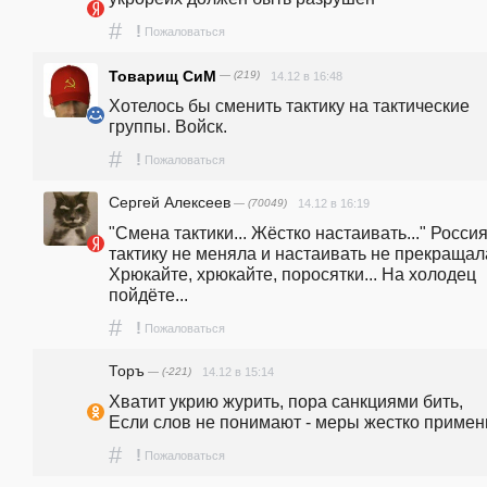
#
!
Пожаловаться
Товарищ СиМ
— (219)
14.12 в 16:48
Хотелось бы сменить тактику на тактические 
группы. Войск.
#
!
Пожаловаться
Сергей Алексеев
— (70049)
14.12 в 16:19
"Смена тактики... Жёстко настаивать..." Россия
тактику не меняла и настаивать не прекращала
Хрюкайте, хрюкайте, поросятки... На холодец 
пойдёте...
#
!
Пожаловаться
Торъ
— (-221)
14.12 в 15:14
Хватит укрию журить, пора санкциями бить,                                                                    
Если слов не понимают - меры жестко примен
#
!
Пожаловаться