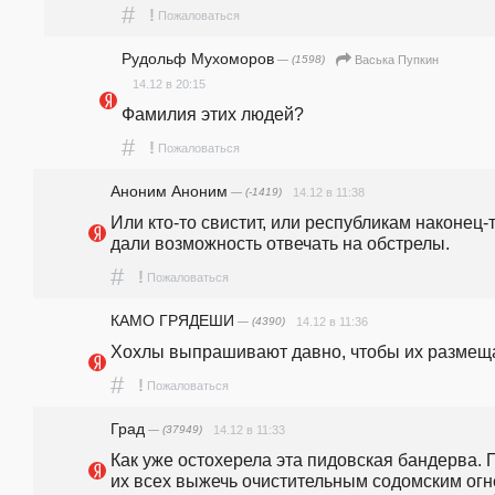
#
!
Пожаловаться
Рудольф Мухоморов
— (1598)
Васька Пупкин
14.12 в 20:15
Фамилия этих людей?
#
!
Пожаловаться
Аноним Аноним
— (-1419)
14.12 в 11:38
Или кто-то свистит, или республикам наконец-т
дали возможность отвечать на обстрелы.
#
!
Пожаловаться
КАМО ГРЯДЕШИ
— (4390)
14.12 в 11:36
Хохлы выпрашивают давно, чтобы их размещ
#
!
Пожаловаться
Град
— (37949)
14.12 в 11:33
Как уже остохерела эта пидовская бандерва. П
их всех выжечь очистительным содомским огне