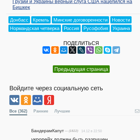
Грузии и Украины верный слуга США нацелился на
Бишкек
Донбасс
Кремль
Минские договоренности
Новости
Нормандская четверка
Россия
Русофобия
Украина
ПОДЕЛИТЬСЯ
Предыдущая страница
Войдите через социальную сеть
Все
(362)
Ранние
Лучшие
БандерамКапут
— (1822)
14.12 в 22:50
укрорейх должен быть разрушен