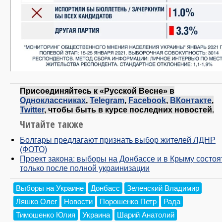
Присоединяйтесь к «Русской Весне» в
Одноклассниках
,
Telegram
,
Facebook
,
ВКонтакте
,
Twitter
, чтобы быть в курсе последних новостей.
Читайте также
Болгары предлагают признать выбор жителей ЛДНР
(ФОТО)
Проект закона: выборы на Донбассе и в Крыму состоя
только после полной украинизации
Выборы на Украине
Донбасс
Зеленский Владимир
Ляшко Олег
Новости
Порошенко Петр
Рада
Тимошенко Юлия
Украина
Шарий Анатолий