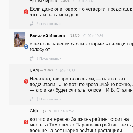
Артём Чирков
— (3835)
01.02 в 20:56
Если даже они говорят о четверти, представля
что там на самом деле
#
!
Пожаловаться
Василий Иванов
— (13339)
01.02 в 19:36
еще есль валенки хахлы,которые за зелю,и по
голосуют
#
!
Пожаловаться
CAM
— (4709)
01.02 в 18:58
Неважно, как проголосовали, — важно, как 
подсчитали. ... но вот что чрезвычайно важно, э
— кто и как будет считать голоса.   И.В. Сталин
#
!
Пожаловаться
Ghjk
— (-137)
01.02 в 18:52
вот что интересно За жизнь рейтинг стоит на 
месте .а Тимошенко Парашенко рейтинг не пад
вообще ..а вот Шария рейтинг растащили 