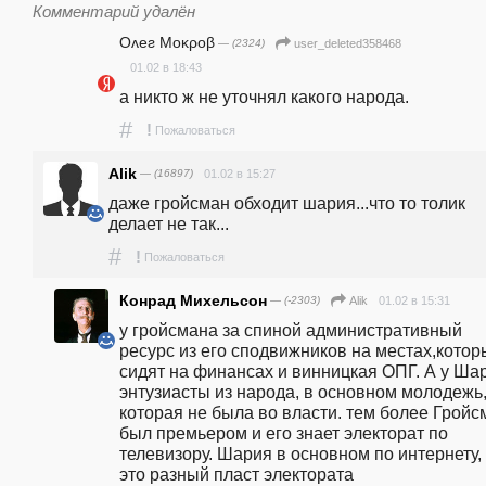
Комментарий удалён
Oʌeƨ Мοκροβ
— (2324)
user_deleted358468
01.02 в 18:43
а никто ж не уточнял какого народа.
#
!
Пожаловаться
Alik
— (16897)
01.02 в 15:27
даже гройсман обходит шария...что то толик 
делает не так...
#
!
Пожаловаться
Конрад Михельсон
— (-2303)
01.02 в 15:31
Alik
у гройсмана за спиной административный 
ресурс из его сподвижников на местах,котор
сидят на финансах и винницкая ОПГ. А у Шари
энтузиасты из народа, в основном молодежь,
которая не была во власти. тем более Гройсм
был премьером и его знает электорат по 
телевизору. Шария в основном по интернету, 
это разный пласт электората