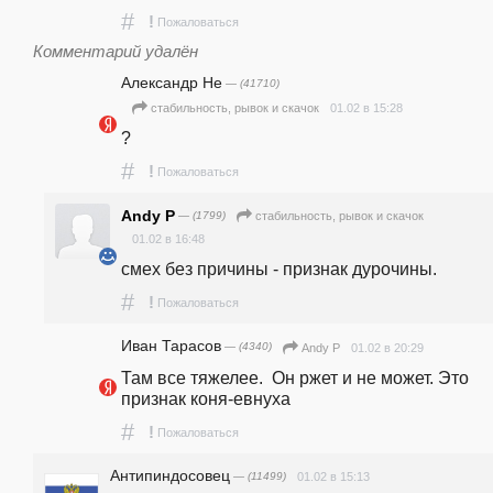
#
!
Пожаловаться
Комментарий удалён
Александр Не
— (41710)
01.02 в 15:28
стабильность, рывок и скачок
?
#
!
Пожаловаться
Andy P
— (1799)
стабильность, рывок и скачок
01.02 в 16:48
смех без причины - признак дурочины.
#
!
Пожаловаться
Иван Тарасов
— (4340)
01.02 в 20:29
Andy P
Там все тяжелее.  Он ржет и не может. Это 
признак коня-евнуха
#
!
Пожаловаться
Антипиндосовец
— (11499)
01.02 в 15:13