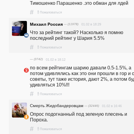
Тимошенко Парашенко .это обман для лдей  
#
!
Пожаловаться
Михаил Россия
— (11978)
01.02 в 18:29
Что за рейтинг такой? Насколько я помню 
последний рейтинг у Шария 5.5%
#
!
Пожаловаться
— (3742)
01.02 в 18:12
по всем рейтингам шарию давали 0.5-1.5%, а 
потом удивлялись как это они прошли в гор и о
советы, тут таже история, дают 2%, а потом буд
удивляться 10%!!!
#
!
Пожаловаться
Смерть Жидобандеровцам
— (32446)
01.02 в 16:46
Опрос подогнанный под зеленую плесень и 
Пороха.
#
!
Пожаловаться