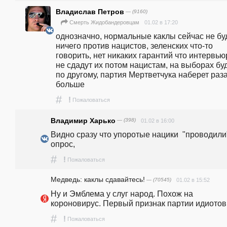
Владислав Петров
— (9160)
01.02 в 17:20
Смерть Жидобандеровцам
однозначно, нормальные каклы сейчас не буд
ничего против нацистов, зеленских что-то 
говорить, нет никаких гарантий что интервью
не сдадут их потом нацистам, на выборах буд
по другому, партия Мертветчука наберет раза 
больше
#
!
Пожаловаться
Владимир Харько
— (398)
01.02 в 16:00
Видно сразу что упоротые нацики  "проводили"
опрос, 
#
!
Пожаловаться
Медведь: каклы сдавайтесь!
— (70545)
01.02 в 15:52
Ну и Эмблема у слуг народ. Похож на 
короновирус. Первый признак партии идиотов
#
!
Пожаловаться