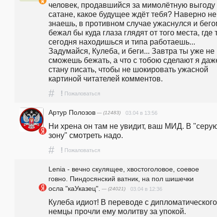
человек, продавшийся за мимолётную выгоду 
сатане, какое будущее ждёт тебя? Наверно не 
знаешь, в противном случае ужаснулся и бего
бежал бы куда глаза глядят от того места, где т
сегодня находишься и типа работаешь... 
Задумайся, Кулеба, и беги... Завтра ты уже не 
сможешь бежать, а что с тобою сделают я даже
стану писать, чтобы не шокировать ужасной 
картиной читателей комментов.
#
!
Пожаловаться
Артур Полозов
— (12483)
03.04 в 13:56
Ни хрена он там не увидит, ваш МИД. В "серую
зону" смотреть надо.
#
!
Пожаловаться
Lenia - вечно скулящее, хвостоголовое, соевое
говно. Пиндосянский ватник, на пол шишечки
осла "каУказец".
— (24021)
03.04 в 12:36
Кулеба идиот! В переводе с дипломатического 
немцы прочли ему молитву за упокой.