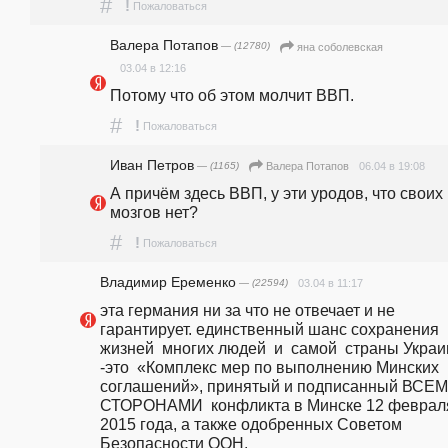
#
!
Пожаловаться
Валера Потапов
— (12780)
яна соболевская
03.04 в 12:16
Потому что об этом молчит ВВП.
#
!
Пожаловаться
Иван Петров
— (1165)
06.04 в 19:08
Валера Потапов
А причём здесь ВВП, у эти уродов, что своих 
мозгов нет?
#
!
Пожаловаться
Владимир Еременко
— (22594)
03.04 в 11:17
эта германия ни за что не отвечает и не 
гарантирует. единственный шанс сохранения    
жизней  многих людей  и  самой  страны Украи
-это  «Комплекс мер по выполнению Минских 
соглашений», принятый и подписанный ВСЕМ
СТОРОНАМИ  конфликта в Минске 12 февраля
2015 года, а также одобренных Советом 
Безопасности ООН.  