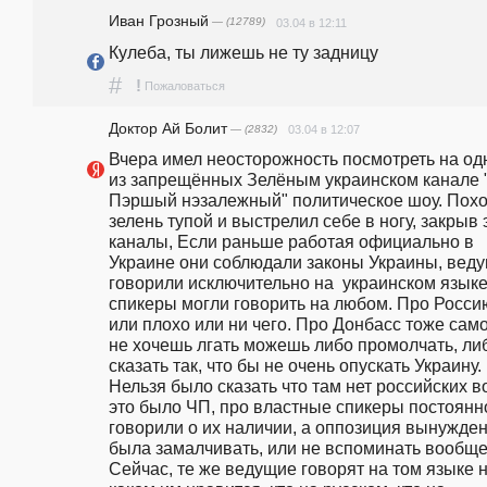
Иван Грозный
— (12789)
03.04 в 12:11
Кулеба, ты лижешь не ту задницу
#
!
Пожаловаться
Доктор Ай Болит
— (2832)
03.04 в 12:07
Вчера имел неосторожность посмотреть на од
из запрещённых Зелёным украинском канале "
Пэршый нэзалежный" политическое шоу. Похо
зелень тупой и выстрелил себе в ногу, закрыв э
каналы, Если раньше работая официально в 
Украине они соблюдали законы Украины, веду
говорили исключительно на  украинском языке,
спикеры могли говорить на любом. Про Россию
или плохо или ни чего. Про Донбасс тоже самое
не хочешь лгать можешь либо промолчать, либ
сказать так, что бы не очень опускать Украину. 
Нельзя было сказать что там нет российских во
это было ЧП, про властные спикеры постоянно
говорили о их наличии, а оппозиция вынужден
была замалчивать, или не вспоминать вообще.
Сейчас, те же ведущие говорят на том языке н