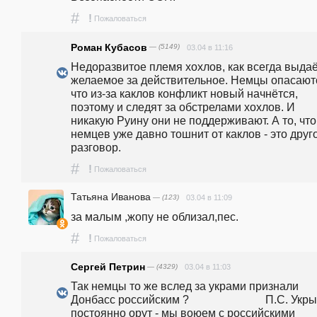
#
!
Пожаловаться
Роман Кубасов
— (5149)
03.04 в 11:16
Недоразвитое племя хохлов, как всегда выдаё
желаемое за действительное. Немцы опасаютс
что из-за каклов конфликт новый начнётся, 
поэтому и следят за обстрелами хохлов. И 
никакую Руину они не поддерживают. А то, что 
немцев уже давно тошнит от каклов - это друго
разговор. 
#
!
Пожаловаться
Татьяна Иванова
— (123)
03.04 в 11:09
за малым ,жопу не облизал,пес.
#
!
Пожаловаться
Сергей Петрин
— (4329)
03.04 в 11:03
Так немцы то же вслед за украми признали 
Донбасс российским ?                           П.С. Укры
постоянно орут - мы воюем с российскими 