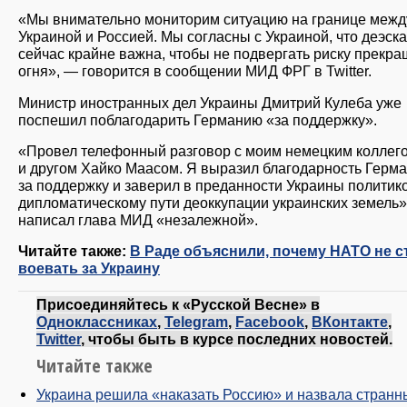
«Мы внимательно мониторим ситуацию на границе межд
Украиной и Россией. Мы согласны с Украиной, что деэск
сейчас крайне важна, чтобы не подвергать риску прекр
огня», — говорится в сообщении МИД ФРГ в Twitter.
Министр иностранных дел Украины Дмитрий Кулеба уже
поспешил поблагодарить Германию «за поддержку».
«Провел телефонный разговор с моим немецким коллег
и другом Хайко Маасом. Я выразил благодарность Герм
за поддержку и заверил в преданности Украины политико
дипломатическому пути деоккупации украинских земель»
написал глава МИД «незалежной».
Читайте также:
В Раде объяснили, почему НАТО не с
воевать за Украину
Присоединяйтесь к «Русской Весне» в
Одноклассниках
,
Telegram
,
Facebook
,
ВКонтакте
,
Twitter
, чтобы быть в курсе последних новостей.
Читайте также
Украина решила «наказать Россию» и назвала странн