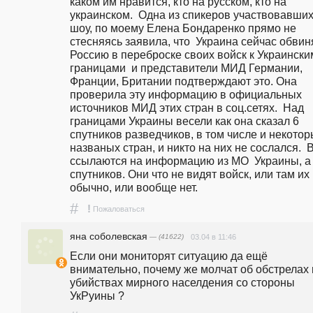
каком им нравится, кто на русском, кто на 
украинском.  Одна из спикеров участвовавших 
шоу, по моему Елена Бондаренко прямо не 
стесняясь заявила, что  Украина сейчас обвиня
Россию в переброске своих войск к Украинским
границами  и представители МИД Германии, 
Франции, Британии подтверждают это. Она 
проверила эту информацию в официальных 
источников МИД этих стран в соц.сетях.  Над 
границами Украины весели как она сказал 6 
спутников разведчиков, в том числе и некотор
названых стран, и никто на них не сослался.  В
ссылаются на информацию из МО  Украины, а 
спутников. Они что не видят войск, или там их к
обычно, или вообще нет.
#
!
Пожаловаться
яна соболевская
— (41622)
03.04 в 11:46
Если они мониторят ситуацию да ещё 
внимательно, почему же молчат об обстрелах и
убийствах мирного населдения со стороны 
УкРуины ?