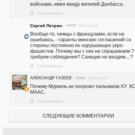
войсками, имея ввиду жителей Донбасса.
#
!
Пожаловаться
Сергей Петрин
— (4329)
03.04 в 11:02
Вообще-то, немцы с французами, если не 
ошибаюсь, - гаранты минских соглашений со 
стороны постоянно их нарушающих укро-
фашистов. Почему мы с них не спрашиваем ? 
требуем соблюдения? Санкции не вводим... ?
#
!
Пожаловаться
АЛЕКСАНДР ГАЗЕЕВ
— (5668)
03.04 в 10:57
Почему Муркель не погрозит пальчиком ХУ  КО
МААС.
#
!
Пожаловаться
СЛЕДУЮЩИЕ КОММЕНТАРИИ