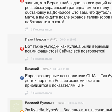
заявил, что Берлин наблюдает за «ситуаций на
российско-украинской границе», имея в виду 
обстановку на Донбассе.Это вам, что футболь
матч, а вы сидите возле экранов телевизоров и
наблюдаете кто кого!
#
!
Пожаловаться
Иван Петров
— (1165)
06.04 в 19:03
Вот такие ублюдки как Кулеба были верными 
псами фашистов! Сейчас всё повторяется!
#
!
Пожаловаться
Василий
— (1061)
04.04 в 11:01
Евросоюз-верные псы политики США.... Так бу
до тех пор пока Россия экономически не 
приблизится к показателям КНР
#
!
Пожаловаться
Василий Булавин
— (3304)
03.04 в 18:50
Эх Кулеба, Кулеба... Знаешь ли ты, несчастный