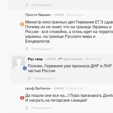
#
!
Пожаловаться
Просто Квашин
— (12915)
03.04 в 12:34
Министр иностранных дел Германии ЕГЭ сдавал
Почему он не знает, что на границе Украины и 
России - всё спокойно, а огонь идет на террито
украины, на границе Русского мира и 
Бондерлогов.
#
!
Пожаловаться
Раз тяпа
— (36195)
03.04 в 13:36
Просто Квашин
Похоже, Германия уже признала ДНР и ЛНР 
частью России
#
!
Пожаловаться
проф Byrhanov
— (26643)
03.04 в 12:21
Да пошли они все на...! Пора признавать Донба
И насрать на питарские санкции!
#
!
Пожаловаться