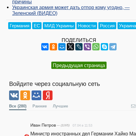
причины
Украинская армия может дать отпор кому угодно, —
Зеленский (ВИДЕО)
Германия
ЕС
МИД Украины
Новости
Россия
Украина
ПОДЕЛИТЬСЯ
Предыдущая страница
Войдите через социальную сеть
Все
(280)
Ранние
Лучшие
Иван Петров
— (1165)
07.04 в 11:53
Министр иностранных дел Германии Хайко Ма