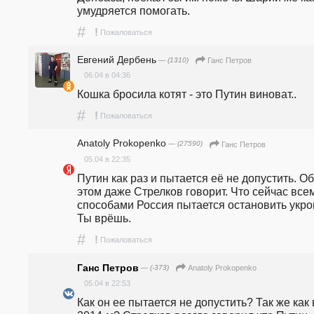
умудряется помогать.
#
!
Пожаловаться
Евгений Дербень
— (1310)
Ганс Петров
06.04 в 04:36
Кошка бросила котят - это Путин виноват.. 
#
!
Пожаловаться
Anatoly Prokopenko
— (27590)
Ганс Петров
05.04 в 22:35
Путин как раз и пытается её не допустить. Об 
этом даже Стрелков говорит. Что сейчас всем
способами Россия пытается остановить укров
Ты врёшь.
#
!
Пожаловаться
Ганс Петров
— (-373)
Anatoly Prokopenko
05.04 в 22:53
Как он ее пытается не допустить? Так же как в