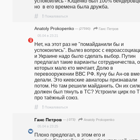
успокоились - Ющенко был 100% бендеровце
но  в его времена была дружба. 
#
!
Пожаловаться
Anatoly Prokopenko
— (27590)
Ганс Петров
05.04 в 23:21
Нет, на этот раз не "помайданили бы и 
успокоились". Вылез вопрос с евроассоциаци
и Украине надо было cделать выбор. Путин 
предлагал такие варианты сотрудничества, о 
которых мало кто мечтает. Долю в 
перевооружении ВВС РФ. Кучу бы Ан-ов вмес
делали. Это киевские авиаторы признавали 
потом. Но там решили майданить. Он их силк
должен был тянуть в ТС? Устроили цирк по Т
про таёжный союз.
#
!
Пожаловаться
Ганс Петров
— (-373)
Anatoly Prokopenko
05.04 в 23:25
Плохо предлогал, в этом его и 