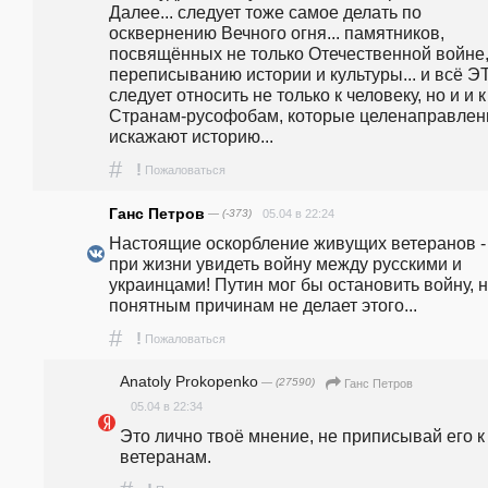
Далее... следует тоже самое делать по 
осквернению Вечного огня... памятников, 
посвящённых не только Отечественной войне,
переписыванию истории и культуры... и всё ЭТ
следует относить не только к человеку, но и и к 
Странам-русофобам, которые целенаправленн
искажают историю...
#
!
Пожаловаться
Ганс Петров
— (-373)
05.04 в 22:24
Настоящие оскорбление живущих ветеранов -  
при жизни увидеть войну между русскими и 
украинцами! Путин мог бы остановить войну, н
понятным причинам не делает этого... 
#
!
Пожаловаться
Anatoly Prokopenko
— (27590)
Ганс Петров
05.04 в 22:34
Это лично твоё мнение, не приписывай его к 
ветеранам.