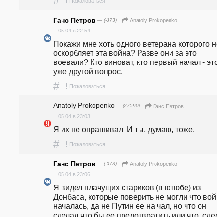
#
!
Пожаловаться
Ганс Петров
— (-373)
Anatoly Prokopenko
05.04 в 22:54
Покажи мне хоть одного ветерана которого не
оскорбляет эта война? Разве они за это 
воевали? Кто виноват, кто первый начал - это
уже другой вопрос.
#
!
Пожаловаться
Anatoly Prokopenko
— (27590)
Ганс Петров
05.04 в 23:03
Я их не опрашивал. И ты, думаю, тоже.
#
!
Пожаловаться
Ганс Петров
— (-373)
Anatoly Prokopenko
05.04 в 23:06
Я видел плачущих стариков (в ютюбе) из 
Донбаса, которые поверить не могли что вой
началась, да не Путин ее на чал, но что он 
сделал что бы ее предотвратить или что  сдел