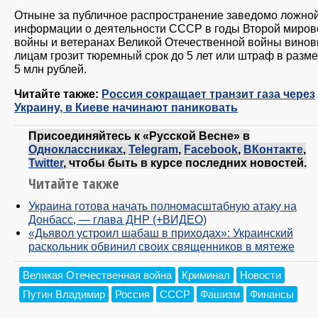
Отныне за публичное распространение заведомо ложно
информации о деятельности СССР в годы Второй миров
войны и ветеранах Великой Отечественной войны вино
лицам грозит тюремный срок до 5 лет или штраф в разме
5 млн рублей.
Читайте также:
Россия сокращает транзит газа через
Украину, в Киеве начинают паниковать
Присоединяйтесь к «Русской Весне» в
Одноклассниках
,
Telegram
,
Facebook
,
ВКонтакте
,
Twitter
, чтобы быть в курсе последних новостей.
Читайте также
Украина готова начать полномасштабную атаку на
Донбасс, — глава ДНР (+ВИДЕО)
«Дьявол устроил шабаш в приходах»: Украинский
раскольник обвинил своих священников в мятеже
Великая Отечественная война
Криминал
Новости
Путин Владимир
Россия
СССР
Фашизм
Финансы