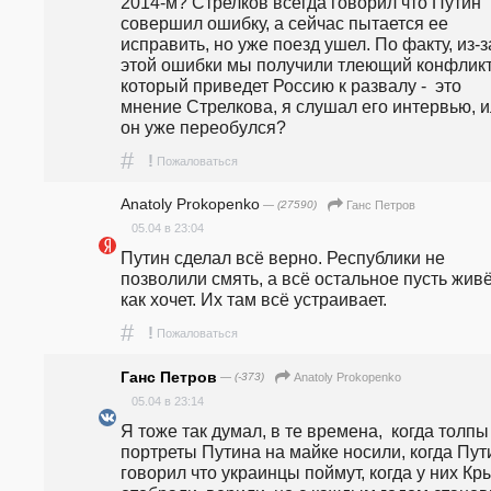
2014-м? Стрелков всегда говорил что Путин 
совершил ошибку, а сейчас пытается ее 
исправить, но уже поезд ушел. По факту, из-за
этой ошибки мы получили тлеющий конфликт
который приведет Россию к развалу -  это 
мнение Стрелкова, я слушал его интервью, и
он уже переобулся?
#
!
Пожаловаться
Anatoly Prokopenko
— (27590)
Ганс Петров
05.04 в 23:04
Путин сделал всё верно. Республики не 
позволили смять, а всё остальное пусть живё
как хочет. Их там всё устраивает.
#
!
Пожаловаться
Ганс Петров
— (-373)
Anatoly Prokopenko
05.04 в 23:14
Я тоже так думал, в те времена,  когда толпы 
портреты Путина на майке носили, когда Пути
говорил что украинцы поймут, когда у них Кры