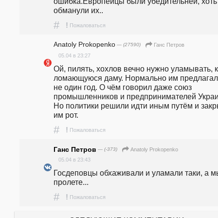
ошибка.Европейцы были убедительней, хоть 
обманули их..
#
!
Пожаловаться
Anatoly Prokopenko
— (27590)
Ганс Петров
05.04 в 23:27
Ой, пилять, хохлов вечно нужно уламывать, к
ломающуюся даму. Нормально им предлагали
не один год. О чём говорил даже союз 
промышленников и предпринимателей Украи
Но политики решили идти иным путём и закр
им рот.
#
!
Пожаловаться
Ганс Петров
— (-373)
Anatoly Prokopenko
05.04 в 23:43
Госдеповцы обхаживали и уламали таки, а мы
пролете...
#
!
Пожаловаться