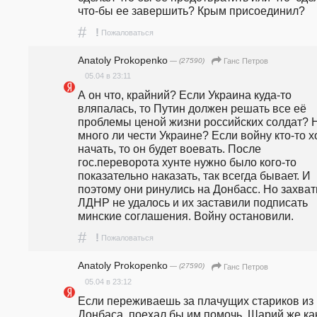
что-бы ее завершить? Крым присоединил?
#
!
Пожаловаться
Anatoly Prokopenko
— (27590)
Ганс Петров
05.04 в 23:11
А он что, крайний? Если Украина куда-то 
вляпалась, то Путин должен решать все её 
проблемы ценой жизни российских солдат? Н
много ли чести Украине? Если войну кто-то хо
начать, то он будет воевать. После 
гос.переворота хунте нужно было кого-то 
показательно наказать, так всегда бывает. И 
поэтому они ринулись на Донбасс. Но захвати
ЛДНР не удалось и их заставили подписать 
минские соглашения. Войну остановили. 
#
!
Пожаловаться
Anatoly Prokopenko
— (27590)
Ганс Петров
05.04 в 23:12
Если переживаешь за плачущих стариков из 
Донбаса, поехал бы им помочь. Шарий же как