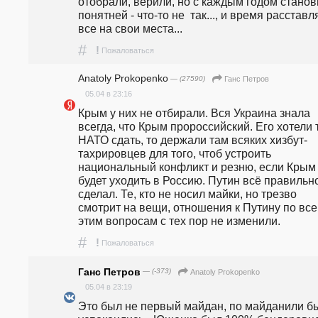
отобрали, верили, но с каждым годом станови
понятней - что-то не  так..., и время расставля
все на свои места...
#
!
Пожаловаться
Anatoly Prokopenko
— (27590)
Ганс Петров
05.04 в 23:16
Крым у них не отбирали. Вся Украина знала 
всегда, что Крым пророссийский. Его хотели т
НАТО сдать, то держали там всяких хизбут-
тахрировцев для того, чтоб устроить 
национальный конфликт и резню, если Крым 
будет уходить в Россию. Путин всё правильно
сделал. Те, кто не носил майки, но трезво 
смотрит на вещи, отношения к Путину по все
этим вопросам с тех пор не изменили.
#
!
Пожаловаться
Ганс Петров
— (-373)
Anatoly Prokopenko
05.04 в 23:19
Это был не первый майдан, по майданили бы