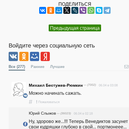
ПОДЕЛИТЬСЯ
Предыдущая страница
Войдите через социальную сеть
Все
(277)
Ранние
Лучшие
Михаил Бестужев-Рюмкин
— (7002)
06.04 в 03:08
Можно начинать сажать.
#
!
Пожаловаться
Юрий Слыжов
— (36023)
06.04 в 02:18
Ну, здорово же...!!! Теперь Венедиктов засунет 
свои кудряшки глубоко в свой... портмонеее... 