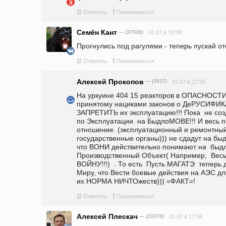
#
!
Ответить
Пожаловаться
Семён Кант
— (37908)
01.07 в 19:09
Прогнулись под рагулями - теперь пускай о
#
!
Ответить
Пожаловаться
Алексей Прокопов
— (3937)
01.07 в 17:55
На уркуине 404 15 реакторов в ОПАСНОСТИ!
принятому нациками законов о ДеРУСИФИ
ЗАПРЕТИТЬ их эксплуатацию!!! Пока  не соз
по Эксплуатации  на БыдлоМОВЕ!!! И весь 
отношение. (эксплуатационный и ремонтный
государственные органы))) не сдадут на б
что ВОНИ действительно понимают на  быд
Производственный Объект( Например,  Весь 
ВОЙНУ!!!)  . То есть  Пусть МАГАТЭ  тепер
Миру, что Вести боевые действия на АЭС для
их НОРМА НИЧТОжеств))) =ФАКТ=!  
#
!
Ответить
Пожаловаться
Алексей Плескач
— (20378)
01.07 в 17:54