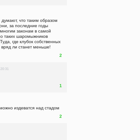
 думают, что таким образом 
они, за последние годы 
 многим законам в самой 
но таких шаромыжников 
уда, где клубок собственных 
 вряд ли станет меньше!
2
 20:31
1
 можно издеватся над стадом
2