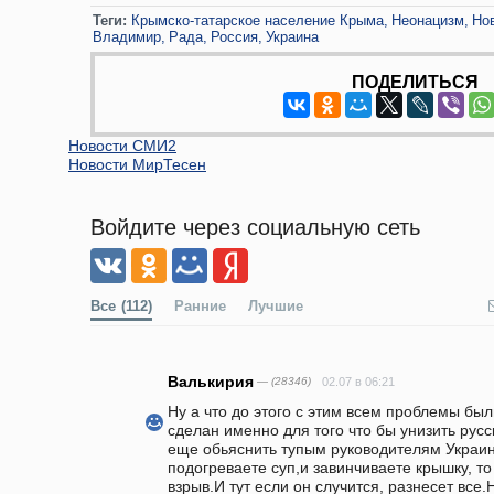
Теги:
Крымско-татарское население Крыма
Неонацизм
Но
Владимир
Рада
Россия
Украина
ПОДЕЛИТЬСЯ
Новости СМИ2
Новости МирТесен
Войдите через социальную сеть
Все
(112)
Ранние
Лучшие
Валькирия
— (28346)
02.07 в 06:21
Ну а что до этого с этим всем проблемы был
сделан именно для того что бы унизить русс
еще обьяснить тупым руководителям Украин
подогреваете суп,и завинчиваете крышку, то
взрыв.И тут если он случится, разнесет все.