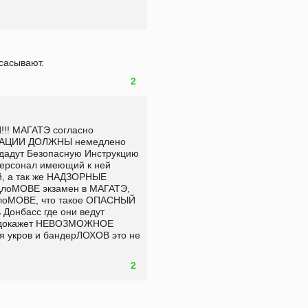
тсасывают.
2
!! МАГАТЭ согласно 
КАЦИИ ДОЛЖНЫ немедлено 
дадут Безопасную Инструкцию 
персонал имеющий к ней 
, а так же НАДЗОРНЫЕ 
ыдлоМОВЕ экзамен в МАГАТЭ, 
лоМОВЕ, что такое ОПАСНЫЙ 
Донбасс где они ведут 
ь докажет НЕВОЗМОЖНОЕ  
 укров и бандерЛОХОВ это не  
2