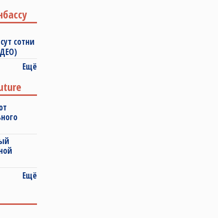
нбассу
сут сотни
ИДЕО)
Ещё
uture
ют
ьного
ный
ной
Ещё