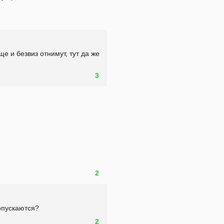
е и безвиз отнимут, тут да же 
3
2
опускаются?
2