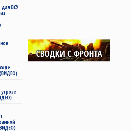
 для ВСУ
 из
)
нное
 ходе
 (ВИДЕО)
 угрозе
ИДЕО)
ут
краиной
(ВИДЕО)