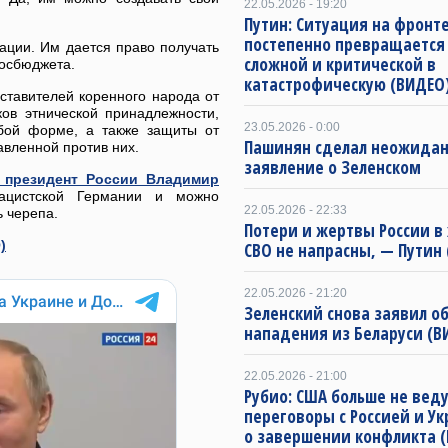
22.05.2026 - 19:20
Путин: Ситуация на фронте
постепенно превращается
ации. Им дается право получать
сложной и критической в
госбюджета.
катастрофическую (ВИДЕО
ставителей коренного народа от
ов этнической принадлежности,
23.05.2026 - 0:00
бой форме, а также защиты от
Пашинян сделал неожида
авленной против них.
заявление о Зеленском
 президент России Владимир
нацистской Германии и можно
22.05.2026 - 22:33
ь черепа.
Потери и жертвы России в
)
СВО не напрасны, — Путин
22.05.2026 - 21:20
Зеленский снова заявил об
нападения из Беларуси (В
22.05.2026 - 21:00
Рубио: США больше не вед
переговоры с Россией и У
о завершении конфликта 