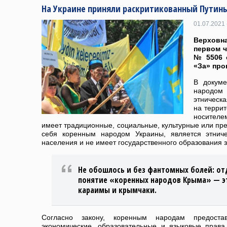
На Украине приняли раскритикованный Путин
01.07.2021 
Верховна
первом ч
№ 5506 
«За» про
В докуме
народо
этническ
на террит
носителе
имеет традиционные, социальные, культурные или пре
себя коренным народом Украины, является этнич
населения и не имеет государственного образования 
Не обошлось и без фантомных болей: от
понятие «коренных народов Крыма» — э
караимы и крымчаки.
Согласно закону, коренным народам предостав
экономические, образовательные и языковые права