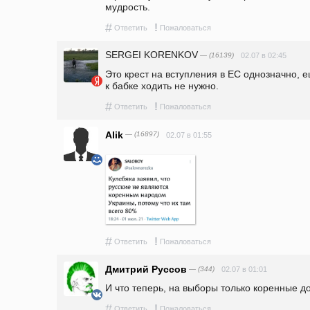
мудрость.
#
!
Ответить
Пожаловаться
SERGEI KORENKOV
— (16139)
02.07 в 02:45
Это крест на вступления в ЕС однозначно, ещ
к бабке ходить не нужно.
#
!
Ответить
Пожаловаться
Alik
— (16897)
02.07 в 01:55
#
!
Ответить
Пожаловаться
Дмитрий Руссов
— (344)
02.07 в 01:01
И что теперь, на выборы только коренные д
#
!
Ответить
Пожаловаться