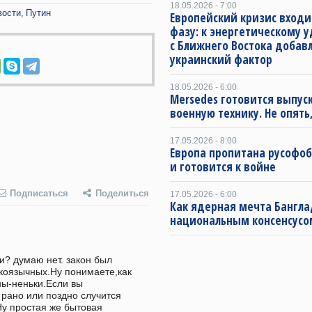
18.05.2026 - 7:00
вости
Путин
Европейский кризис входи
фазу: к энергетическому 
с Ближнего Востока добав
украинский фактор
18.05.2026 - 6:00
Mersedes готовится выпус
военную технику. Не опять,
17.05.2026 - 8:00
Европа пропитана русофо
и готовится к войне
Подписаться
Поделиться
17.05.2026 - 6:00
Как ядерная мечта Бангла
национальным консенсусо
и? думаю нет. закон был 
коязычных.Ну понимаете,как 
ы-неньки.Если вы 
 рано или поздно случится 
Ну простая же бытовая 