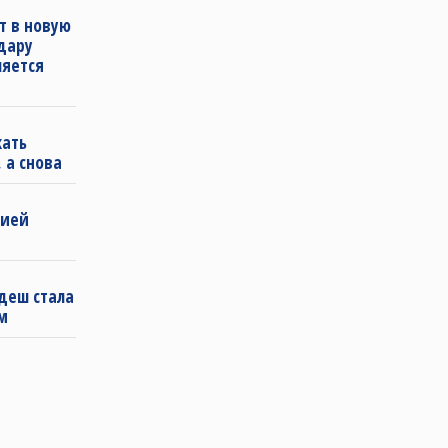
т в новую
удару
ляется
кать
 а снова
бией
деш стала
м