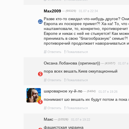
Max2009
— (99329)
01.07 в 22:34
Разве кто-то ожидал что-нибудь другое? Они
Европа их поскорее примет?! Ха-ха! То, что 
наштамповали, то, конкретно, противоречит
Европе и никак с ней не стыкуется! Как мож
принимать в свою "благообразную" семью?! Т
противоречий продолжает наворачиваться и
#
!
Ответить
Пожаловаться
Оксана Лобанова (оригинал))
— (41657)
01.07 в
пора всех вешать.Киев оккупационный
#
!
Ответить
Пожаловаться
шароварное ху-й-ло
— (6484)
01.07 в 19:26
понимают шо вешать их будут потом а пока
#
!
Ответить
Пожаловаться
Макс
— (10528)
01.07 в 19:22
фашистская украина