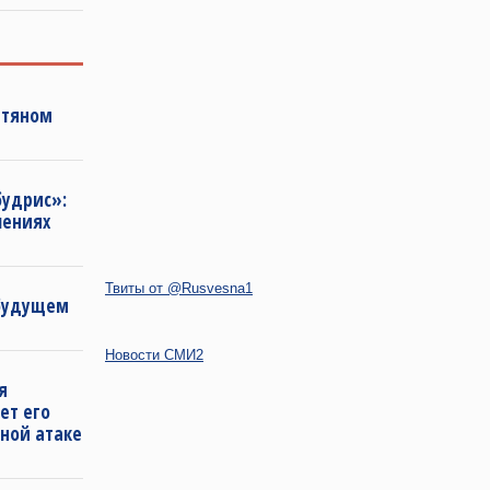
фтяном
будрис»:
лениях
Твиты от @Rusvesna1
 будущем
Новости СМИ2
я
ет его
ной атаке