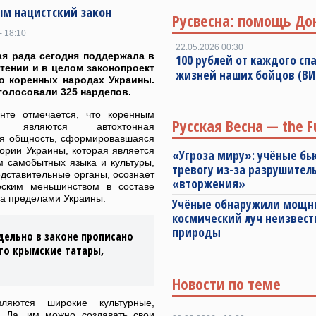
ым нацистский закон
Русвесна: помощь До
- 18:10
22.05.2026 00:30
я рада сегодня поддержала в
100 рублей от каждого спа
тении и в целом законопроект
жизней наших бойцов (В
о коренных народах Украины.
голосовали 325 нардепов.
нте отмечается, что коренным
Русская Весна — the F
м являются автохтонная
ая общность, сформировавшаяся
ории Украины, которая является
«Угроза миру»: учёные бь
м самобытных языка и культуры,
тревогу из-за разрушител
дставительные органы, осознает
«вторжения»
еским меньшинством в составе
за пределами Украины.
Учёные обнаружили мощ
космический луч неизвест
природы
дельно в законе прописано
то крымские татары,
Новости по теме
ляются широкие культурные,
. Да, им можно создавать свои