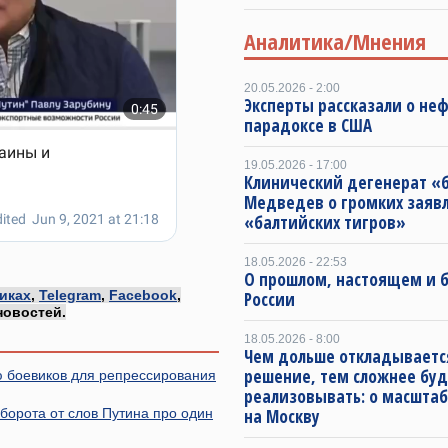
Аналитика/Мнения
20.05.2026 - 2:00
Эксперты рассказали о не
парадоксе в США
19.05.2026 - 17:00
Клинический дегенерат «
Медведев о громких заяв
«балтийских тигров»
18.05.2026 - 22:53
О прошлом, настоящем и
иках
,
Telegram
,
Facebook
,
России
новостей.
18.05.2026 - 8:00
Чем дольше откладываетс
решение, тем сложнее буд
 боевиков для репрессирования
реализовывать: о масштаб
борота от слов Путина про один
на Москву